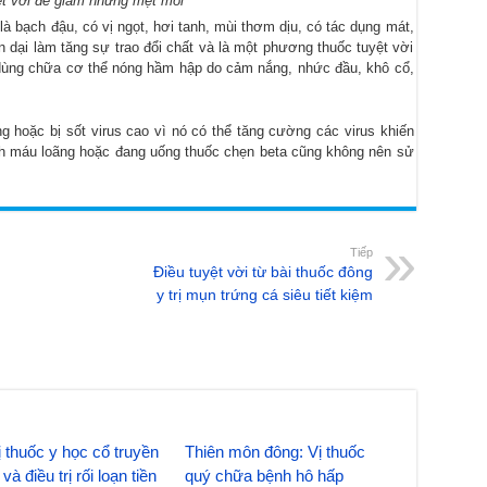
ệt vời để giảm những mệt mỏi
 là bạch đậu, có vị ngọt, hơi tanh, mùi thơm dịu, có tác dụng mát,
 dại làm tăng sự trao đổi chất và là một phương thuốc tuyệt vời
dùng chữa cơ thể nóng hầm hập do cảm nắng, nhức đầu, khô cổ,
g hoặc bị sốt virus cao vì nó có thể tăng cường các virus khiến
nh máu loãng hoặc đang uống thuốc chẹn beta cũng không nên sử
Tiếp
Điều tuyệt vời từ bài thuốc đông
y trị mụn trứng cá siêu tiết kiệm
 thuốc y học cổ truyền
Thiên môn đông: Vị thuốc
và điều trị rối loạn tiền
quý chữa bệnh hô hấp