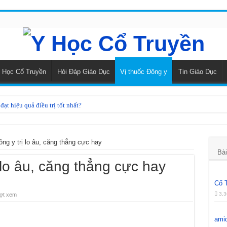
 Học Cổ Truyền
Hỏi Đáp Giáo Dục
Vị thuốc Đông y
Tin Giáo Dục
ạt hiệu quả điều trị tốt nhất?
điều trị rối loạn tiền đình
heo Y học cổ truyền
ông y trị lo âu, căng thẳng cực hay
Bài
kinh bằng Đông y
 lo âu, căng thẳng cực hay
 đằng sâm
Cổ 
 dược phương đông
3,3
ợt xem
củ mài
ami