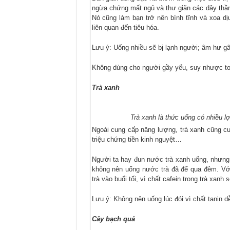
ngừa chứng mất ngủ và thư giãn các dây thần 
Nó cũng làm bạn trở nên bình tĩnh và xoa dị
liên quan đến tiêu hóa.
Lưu ý: Uống nhiều sẽ bị lạnh người; âm hư gây
Không dùng cho người gầy yếu, suy nhược toàn
Trà xanh
Trà xanh là thức uống có nhiều lợ
Ngoài cung cấp năng lượng, trà xanh cũng cu
triệu chứng tiền kinh nguyệt…
Người ta hay đun nước trà xanh uống, nhưng 
không nên uống nước trà đã để qua đêm. Vớ
trà vào buổi tối, vì chất cafein trong trà xanh
Lưu ý: Không nên uống lúc đói vì chất tanin 
Cây bạch quả