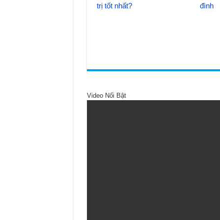
trị tốt nhất?
đình
Video Nổi Bật