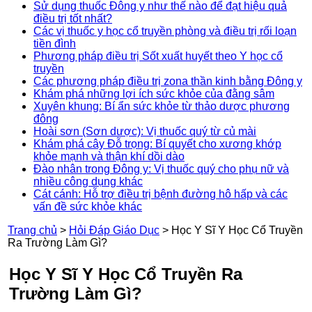
Sử dụng thuốc Đông y như thế nào để đạt hiệu quả
điều trị tốt nhất?
Các vị thuốc y học cổ truyền phòng và điều trị rối loạn
tiền đình
Phương pháp điều trị Sốt xuất huyết theo Y học cổ
truyền
Các phương pháp điều trị zona thần kinh bằng Đông y
Khám phá những lợi ích sức khỏe của đằng sâm
Xuyên khung: Bí ẩn sức khỏe từ thảo dược phương
đông
Hoài sơn (Sơn dược): Vị thuốc quý từ củ mài
Khám phá cây Đỗ trọng: Bí quyết cho xương khớp
khỏe mạnh và thận khí dồi dào
Đào nhân trong Đông y: Vị thuốc quý cho phụ nữ và
nhiều công dụng khác
Cát cánh: Hỗ trợ điều trị bệnh đường hô hấp và các
vấn đề sức khỏe khác
Trang chủ
>
Hỏi Đáp Giáo Dục
>
Học Y Sĩ Y Học Cổ Truyền
Ra Trường Làm Gì?
Học Y Sĩ Y Học Cổ Truyền Ra
Trường Làm Gì?