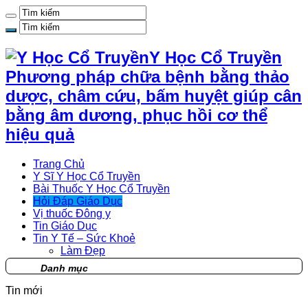
Y Học Cổ Truyền
Phương pháp chữa bệnh bằng thảo
dược, châm cứu, bấm huyệt giúp cân
bằng âm dương, phục hồi cơ thể
hiệu quả
Trang Chủ
Y Sĩ Y Học Cổ Truyền
Bài Thuốc Y Học Cổ Truyền
Hỏi Đáp Giáo Dục
Vị thuốc Đông y
Tin Giáo Dục
Tin Y Tế – Sức Khoẻ
Làm Đẹp
Danh mục
Tin mới