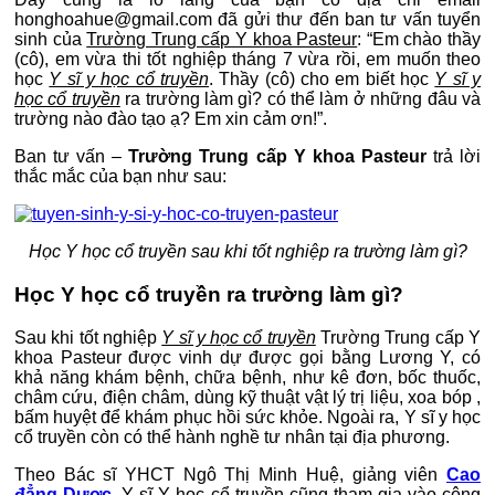
honghoahue@gmail.com đã gửi thư đến ban tư vấn tuyển
sinh của
Trường Trung cấp Y khoa Pasteur
: “Em chào thầy
(cô), em vừa thi tốt nghiệp tháng 7 vừa rồi, em muốn theo
học
Y sĩ y học cổ truyền
. Thầy (cô) cho em biết học
Y sĩ y
học cổ truyền
ra trường làm gì? có thể làm ở những đâu và
trường nào đào tạo ạ? Em xin cảm ơn!”.
Ban tư vấn –
Trường Trung cấp Y khoa Pasteur
trả lời
thắc mắc của bạn như sau:
Học Y học cổ truyền sau khi tốt nghiệp ra trường làm gì?
Học Y học cổ truyền ra trường làm gì?
Sau khi tốt nghiệp
Y sĩ y học cổ truyền
Trường Trung cấp Y
khoa Pasteur được vinh dự được gọi bằng Lương Y, có
khả năng khám bệnh, chữa bệnh, như kê đơn, bốc thuốc,
châm cứu, điện châm, dùng kỹ thuật vật lý trị liệu, xoa bóp ,
bấm huyệt để khám phục hồi sức khỏe. Ngoài ra, Y sĩ y học
cổ truyền còn có thể hành nghề tư nhân tại địa phương.
Theo Bác sĩ YHCT Ngô Thị Minh Huệ, giảng viên
Cao
đẳng Dược
, Y sĩ Y học cổ truyền cũng tham gia vào công