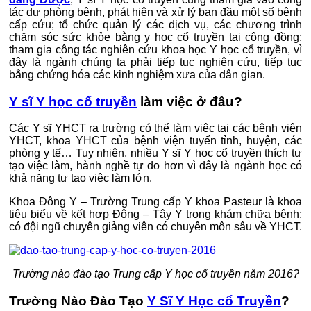
tác dự phòng bệnh, phát hiện và xử lý ban đầu một số bệnh
cấp cứu; tổ chức quản lý các dịch vụ, các chương trình
chăm sóc sức khỏe bằng y học cổ truyền tại cộng đồng;
tham gia công tác nghiên cứu khoa học Y học cổ truyền, vì
đây là ngành chúng ta phải tiếp tục nghiên cứu, tiếp tục
bằng chứng hóa các kinh nghiệm xưa của dân gian.
Y sĩ Y học cổ truyền
làm việc ở đâu?
Các Y sĩ YHCT ra trường có thể làm việc tại các bệnh viện
YHCT, khoa YHCT của bệnh viện tuyến tỉnh, huyện, các
phòng y tế… Tuy nhiên, nhiều Y sĩ Y học cổ truyền thích tự
tạo việc làm, hành nghề tự do hơn vì đây là ngành học có
khả năng tự tạo việc làm lớn.
Khoa Đông Y – Trường Trung cấp Y khoa Pasteur là khoa
tiêu biểu về kết hợp Đông – Tây Y trong khám chữa bệnh;
có đội ngũ chuyên giảng viên có chuyên môn sâu về YHCT.
Trường nào đào tạo Trung cấp Y học cổ truyền năm 2016?
Trường Nào Đào Tạo
Y Sĩ Y Học cổ Truyền
?