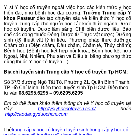
Y sĩ Y học cổ truyền ngoài việc học các kiến thức y học
hiện đại, như bệnh học đại cương,
Trường Trung cấp Y
khoa Pasteur
đào tạo chuyên sâu về kiến thức Y học cổ
truyền, cung cấp cho người học các kiến thức ngành Dược
học cổ truyền, Dược lâm sàng, Chế biến dược liệu, Bào
chế các dạng thuốc Đông Dược từ Thực vật dược; Dưỡng
sinh (kỹ thuật vật lý trị liệu, Phương pháp thực dưỡng);
Châm cứu (Điện châm, Đầu châm, Châm tê, Thủy châm);
Bệnh học (Bệnh học kết hợp nội khoa, Bệnh học kết hợp
Ngoại, Nhi, Nhiễm, Phụ sản và Điều trị bằng phương thức
dùng thuốc Y học cổ truyền…).
Địa chỉ tuyển sinh Trung cấp Y học cổ truyền Tp HCM:
Số 37/3 đường Ngô Tất Tố, Phường 21, Quận Bình Thạnh,
TP Hồ Chí Minh. Điện thoại tuyển sinh Tp HCM: Điện thoại
tư vấn
08.6295.6295 – 09.6295.6295
Em có thể tham khảo thêm thông tin về Y học cổ truyền tại
đây:
http://ysiyhoccotruyen.com/
hoặc
http://caodangyduochcm.com
Thẻ
trung cấp y học cổ truyền
tuyển sinh trung cấp y học cổ