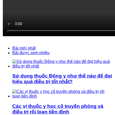
Bài mới nhất
Bài được xem nhiều
Sử dụng thuốc Đông y như thế nào để đạt
hiệu quả điều trị tốt nhất?
Các vị thuốc y học cổ truyền phòng và
điều trị rối loạn tiền đình