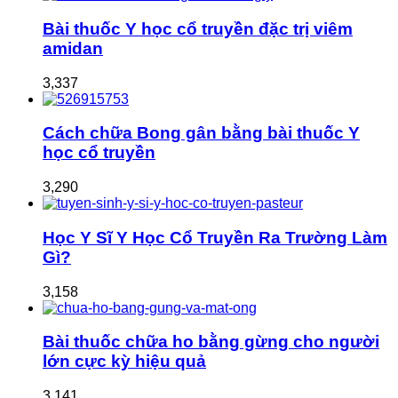
Bài thuốc Y học cổ truyền đặc trị viêm
amidan
3,337
Cách chữa Bong gân bằng bài thuốc Y
học cổ truyền
3,290
Học Y Sĩ Y Học Cổ Truyền Ra Trường Làm
Gì?
3,158
Bài thuốc chữa ho bằng gừng cho người
lớn cực kỳ hiệu quả
3,141