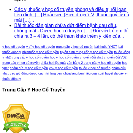
Các vị thuốc y học cổ truyền phòng và điều trị rối loạn
tiền đình: […] Hoài sơn (Sơn dược): Vị thuốc quý từ củ
mài […]...
Bài thuốc dân gian chữa dứt điểm bệnh đau đầu,
chóng mặt - Dược học cổ truyền: […] Đối với trẻ em thì
chia ra 3 – 4 lần, có thể tham khảo thêm ý kiến của...
y học cổ truyền
y sĩ y học cổ truyền
trung cấp y học cổ truyền
bài thuốc YHCT
bài
thuốc đông y
bài thuốc y học cổ truyền
tuyển sinh trung cấp y học cổ truyền
thuốc đông
y
vb2 trung cấp y học cổ truyền
học y học cổ truyền
chuyển đổi yhct
chuyển đổi VB2
trung cấp y học cổ truyền
chữa ho hiệu quả
văn bằng 2 trung cấp y học cổ truyền
học
yhct
châm cứu y học cổ truyền
vb2 y học cổ truyền
thuốc y học cổ truyền
châm cứu
yhct
cạo gió
đông dược
cách trị lang ben
chữa lang ben hiệu quả
xuất huyết dạ dày
vị
thuốc đông y
Trung Cấp Y Học Cổ Truyền