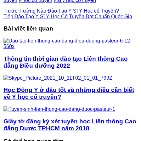
truyền
y học cổ truyền
y sĩ y học cổ truyền
Trước
Trường Nào Đào Tạo Y Sĩ Y Học cổ Truyền?
Tiếp
Đào Tạo Y Sĩ Y Học Cổ Truyền Đạt Chuẩn Quốc Gia
Bài viết liên quan
Thông tin thời gian đào tạo Liên thông Cao
đẳng Điều dưỡng 2022
Học Đông Y ở đâu tốt và những điều cần biết
về Y học cổ truyền?
Giấy tờ đăng ký xét tuyển học Liên thông Cao
đẳng Dược TPHCM năm 2018