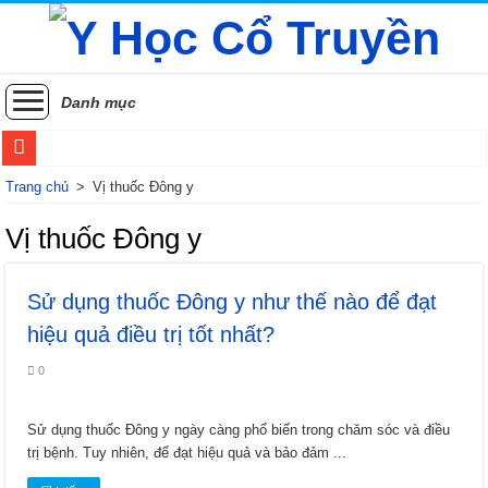
Danh mục
Sử dụng thuốc Đông y như thế nào để đạt hiệu quả điều trị tốt nhất?
Trang chủ
>
Vị thuốc Đông y
Các vị thuốc y học cổ truyền phòng và điều trị rối loạn tiền đình
Vị thuốc Đông y
Phương pháp điều trị Sốt xuất huyết theo Y học cổ truyền
Sử dụng thuốc Đông y như thế nào để đạt
Các phương pháp điều trị zona thần kinh bằng Đông y
hiệu quả điều trị tốt nhất?
Khám phá những lợi ích sức khỏe của đằng sâm
0
Xuyên khung: Bí ẩn sức khỏe từ thảo dược phương đông
Hoài sơn (Sơn dược): Vị thuốc quý từ củ mài
Sử dụng thuốc Đông y ngày càng phổ biến trong chăm sóc và điều
Khám phá cây Đỗ trọng: Bí quyết cho xương khớp khỏe mạnh và thận khí dồi d
trị bệnh. Tuy nhiên, để đạt hiệu quả và bảo đảm ...