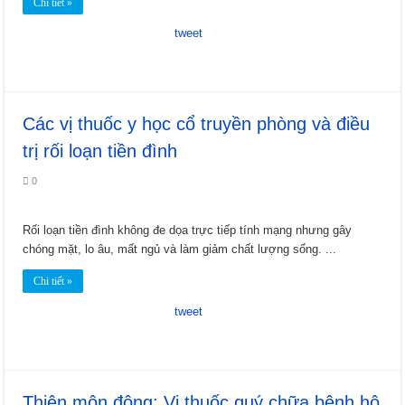
Đào nhân trong Đông y: Vị thuốc quý cho phụ nữ và nhiều công dụng khác
Chi tiết »
Cát cánh: Hỗ trợ điều trị bệnh đường hô hấp và các vấn đề sức khỏe khác
tweet
Các vị thuốc y học cổ truyền phòng và điều
trị rối loạn tiền đình
0
Rối loạn tiền đình không đe dọa trực tiếp tính mạng nhưng gây
chóng mặt, lo âu, mất ngủ và làm giảm chất lượng sống. ...
Chi tiết »
tweet
Thiên môn đông: Vị thuốc quý chữa bệnh hô