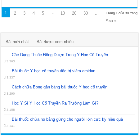
1
2
3
4
5
»
10
20
30
...
Trang 1 của 30 trang
Sau »
Bài mới nhất
Bài được xem nhiều
Các Dạng Thuốc Đông Dược Trong Y Học Cổ Truyền
3,363
Bài thuốc Y học cổ truyền đặc trị viêm amidan
3,337
Cách chữa Bong gân bằng bài thuốc Y học cổ truyền
3,290
Học Y Sĩ Y Học Cổ Truyền Ra Trường Làm Gì?
3,158
Bài thuốc chữa ho bằng gừng cho người lớn cực kỳ hiệu quả
3,141