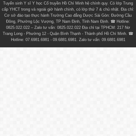
Tuyển sinh
Y sĩ Y học Cổ truyền Hồ Chí Minh
hệ chính quy. Có lớp
Trung
cấp YHCT
trong và ngoài giờ hành chính, có lớp thứ 7 & chủ nhật. Địa chỉ:
Cơ sở đào tạo thực hành Trường Cao đẳng Dược Sài Gòn: Đường Cầu
Đông, Phường Lộc Vượng, TP Nam Định, Tỉnh Nam Định. ☎ Hotline:
0825.022.022 – Zalo tư vấn: 0825.022.022 Địa chỉ tại TPHCM: 217 Nơ
Trang Long - Phường 12 - Quận Bình Thạnh - Thành phố Hồ Chí Minh. ☎
Hotline: 07.6981.6981 - 09.6881.6981. Zalo tư vấn: 09.6881.6981