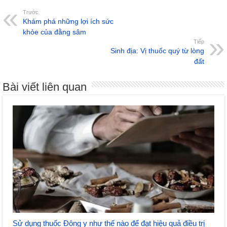
Trước
Khám phá những lợi ích sức
khỏe của đằng sâm
Tiếp
Sinh địa: Vị thuốc quý từ lòng
đất
Bài viết liên quan
Sử dụng thuốc Đông y như thế nào để đạt hiệu quả điều trị