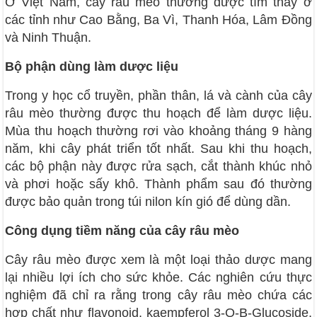
Ở Việt Nam, cây râu mèo thường được tìm thấy ở
các tỉnh như Cao Bằng, Ba Vì, Thanh Hóa, Lâm Đồng
và Ninh Thuận.
Bộ phận dùng làm dược liệu
Trong y học cổ truyền, phần thân, lá và cành của cây
râu mèo thường được thu hoạch để làm dược liệu.
Mùa thu hoạch thường rơi vào khoảng tháng 9 hàng
năm, khi cây phát triển tốt nhất. Sau khi thu hoạch,
các bộ phận này được rửa sạch, cắt thành khúc nhỏ
và phơi hoặc sấy khô. Thành phẩm sau đó thường
được bảo quản trong túi nilon kín gió để dùng dần.
Công dụng tiềm năng của cây râu mèo
Cây râu mèo được xem là một loại thảo dược mang
lại nhiều lợi ích cho sức khỏe. Các nghiên cứu thực
nghiệm đã chỉ ra rằng trong cây râu mèo chứa các
hợp chất như flavonoid, kaempferol 3-O-B-Glucoside,