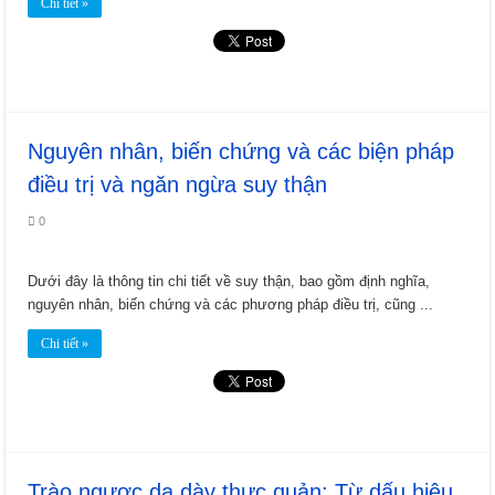
Đào nhân trong Đông y: Vị thuốc quý cho phụ nữ và nhiều công dụng khác
Chi tiết »
Cát cánh: Hỗ trợ điều trị bệnh đường hô hấp và các vấn đề sức khỏe khác
Nguyên nhân, biến chứng và các biện pháp
điều trị và ngăn ngừa suy thận
0
Dưới đây là thông tin chi tiết về suy thận, bao gồm định nghĩa,
nguyên nhân, biến chứng và các phương pháp điều trị, cũng ...
Chi tiết »
Trào ngược dạ dày thực quản: Từ dấu hiệu