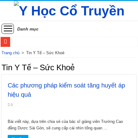
Danh mục
Sử dụng thuốc Đông y như thế nào để đạt hiệu quả điều trị tốt nhất?
Trang chủ
>
Tin Y Tế – Sức Khoẻ
Các vị thuốc y học cổ truyền phòng và điều trị rối loạn tiền đình
Tin Y Tế – Sức Khoẻ
Phương pháp điều trị Sốt xuất huyết theo Y học cổ truyền
Các phương pháp kiểm soát tăng huyết áp
Các phương pháp điều trị zona thần kinh bằng Đông y
hiệu quả
Khám phá những lợi ích sức khỏe của đằng sâm
0
Xuyên khung: Bí ẩn sức khỏe từ thảo dược phương đông
Hoài sơn (Sơn dược): Vị thuốc quý từ củ mài
Bài viết này, dựa trên chia sẻ của bác sĩ giảng viên Trường Cao
Khám phá cây Đỗ trọng: Bí quyết cho xương khớp khỏe mạnh và thận khí dồi d
đẳng Dược Sài Gòn, sẽ cung cấp cái nhìn tổng quan ...