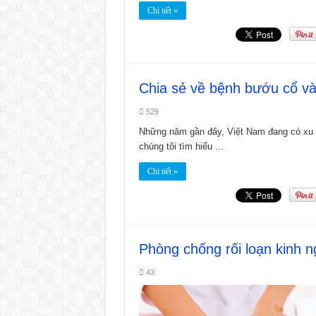
Chi tiết »
Chia sẻ về bệnh bướu cổ và
529
Những năm gần đây, Việt Nam đang có xu 
chúng tôi tìm hiểu ...
Chi tiết »
Phòng chống rối loạn kinh n
43