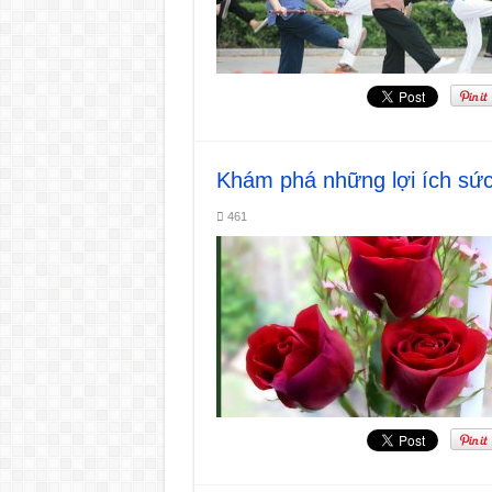
Khám phá những lợi ích sứ
461