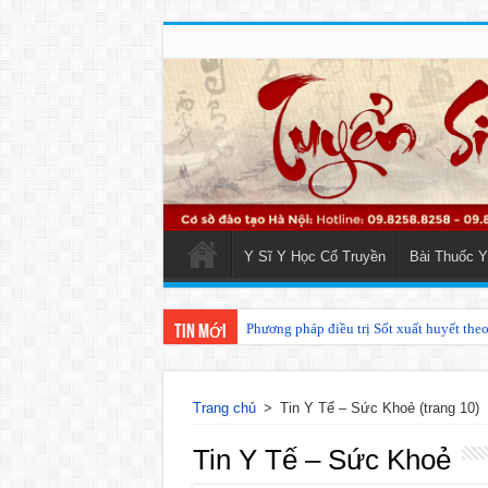
Y Sĩ Y Học Cổ Truyền
Bài Thuốc Y
Phương pháp điều trị Sốt xuất huyết the
Các phương pháp điều trị zona thần kin
Tin mới
Trang chủ
>
Tin Y Tế – Sức Khoẻ
(trang 10)
Tin Y Tế – Sức Khoẻ