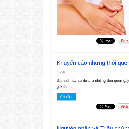
Khuyến cáo những thói quen
256
Bài viết này sẽ đưa ra những thói quen gâ
giờ để ...
Chi tiết »
Nguyên nhân và Triệu chứng