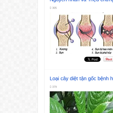
305
Loại cây diệt tận gốc bệnh 
379