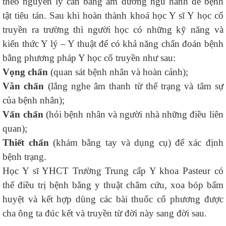
theo nguyên lý cân bằng âm dương ngũ hành để bệnh
tật tiêu tán. Sau khi hoàn thành khoá học Y sĩ Y học cổ
truyền ra trường thì người học có những kỹ năng và
kiến thức Y lý – Y thuật để có khả năng chẩn đoán bệnh
bằng phương pháp Y học cổ truyền như sau:
Vọng chẩn
(quan sát bệnh nhân và hoàn cảnh);
Văn chẩn
(lắng nghe âm thanh từ thể trạng và tâm sự
của bệnh nhân);
Vấn chẩn
(hỏi bệnh nhân và người nhà những điều liên
quan);
Thiết chẩn
(khám bằng tay và dụng cụ) để xác định
bệnh trạng.
Học Y sĩ YHCT Trường Trung cấp Y khoa Pasteur có
thể điều trị bệnh bằng y thuật châm cứu, xoa bóp bấm
huyệt và kết hợp dùng các bài thuốc cổ phương được
cha ông ta đúc kết và truyền từ đời này sang đời sau.