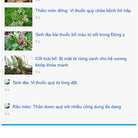
0
Thiên môn đông: Vị thuốc quý chữa bệnh hô hấp
0
Sinh địa bài thuốc bổ máu trị sốt trong Đông y
0
Cốt toái bổ: Bí mật từ rừng xanh cho hệ xương
khớp khỏe mạnh
0
Sinh địa: Vị thuốc quý từ lòng đất
0
Râu mèo: Thảo dược quý với nhiều công dụng đa dạng
0