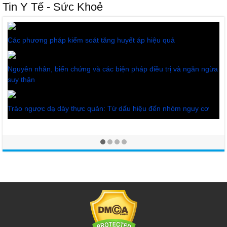
Tin Y Tế - Sức Khoẻ
Các phương pháp kiểm soát tăng huyết áp hiệu quả
Nguyên nhân, biến chứng và các biện pháp điều trị và ngăn ngừa
suy thận
Trào ngược dạ dày thực quản: Từ dấu hiệu đến nhóm nguy cơ