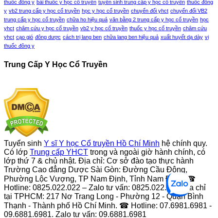
thuốc đông y
bài thuốc y học cổ truyền
tuyển sinh trung cấp y học cổ truyền
thuốc đông
y
vb2 trung cấp y học cổ truyền
học y học cổ truyền
chuyển đổi yhct
chuyển đổi VB2
trung cấp y học cổ truyền
chữa ho hiệu quả
văn bằng 2 trung cấp y học cổ truyền
học
yhct
châm cứu y học cổ truyền
vb2 y học cổ truyền
thuốc y học cổ truyền
châm cứu
yhct
cạo gió
đông dược
cách trị lang ben
chữa lang ben hiệu quả
xuất huyết dạ dày
vị
thuốc đông y
Trung Cấp Y Học Cổ Truyền
Tuyển sinh
Y sĩ Y học Cổ truyền Hồ Chí Minh
hệ chính quy.
Có lớp
Trung cấp YHCT
trong và ngoài giờ hành chính, có
lớp thứ 7 & chủ nhật. Địa chỉ: Cơ sở đào tạo thực hành
Trường Cao đẳng Dược Sài Gòn: Đường Cầu Đông,
Phường Lộc Vượng, TP Nam Định, Tỉnh Nam Định. ☎
Hotline: 0825.022.022 – Zalo tư vấn: 0825.022.022 Địa chỉ
tại TPHCM: 217 Nơ Trang Long - Phường 12 - Quận Bình
Thạnh - Thành phố Hồ Chí Minh. ☎ Hotline: 07.6981.6981 -
09.6881.6981. Zalo tư vấn: 09.6881.6981