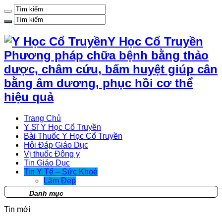
Y Học Cổ Truyền
Phương pháp chữa bệnh bằng thảo
dược, châm cứu, bấm huyệt giúp cân
bằng âm dương, phục hồi cơ thể
hiệu quả
Trang Chủ
Y Sĩ Y Học Cổ Truyền
Bài Thuốc Y Học Cổ Truyền
Hỏi Đáp Giáo Dục
Vị thuốc Đông y
Tin Giáo Dục
Tin Y Tế – Sức Khoẻ
Làm Đẹp
Danh mục
Tin mới