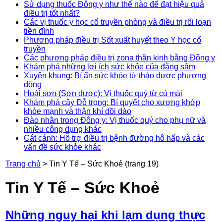
Sử dụng thuốc Đông y như thế nào để đạt hiệu quả
điều trị tốt nhất?
Các vị thuốc y học cổ truyền phòng và điều trị rối loạn
tiền đình
Phương pháp điều trị Sốt xuất huyết theo Y học cổ
truyền
Các phương pháp điều trị zona thần kinh bằng Đông y
Khám phá những lợi ích sức khỏe của đằng sâm
Xuyên khung: Bí ẩn sức khỏe từ thảo dược phương
đông
Hoài sơn (Sơn dược): Vị thuốc quý từ củ mài
Khám phá cây Đỗ trọng: Bí quyết cho xương khớp
khỏe mạnh và thận khí dồi dào
Đào nhân trong Đông y: Vị thuốc quý cho phụ nữ và
nhiều công dụng khác
Cát cánh: Hỗ trợ điều trị bệnh đường hô hấp và các
vấn đề sức khỏe khác
Trang chủ
>
Tin Y Tế – Sức Khoẻ
(trang 19)
Tin Y Tế – Sức Khoẻ
Những nguy hại khi lạm dụng thực