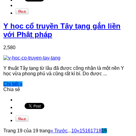
Y học cổ truyền Tây tạng gắn liền
với Phật pháp
2,580
Y thuật Tây tạng từ lâu đã được công nhận là một nền Y
học vừa phong phú và cũng rất kì bí. Do được ...
Chi tiết »
Chia sẻ
Trang 19 của 19 trang
« Trước
...
10
«
15
16
17
18
19