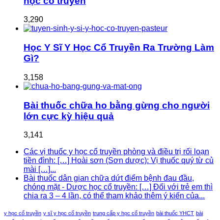
học cổ truyền
3,290
Học Y Sĩ Y Học Cổ Truyền Ra Trường Làm
Gì?
3,158
Bài thuốc chữa ho bằng gừng cho người
lớn cực kỳ hiệu quả
3,141
Các vị thuốc y học cổ truyền phòng và điều trị rối loạn
tiền đình: […] Hoài sơn (Sơn dược): Vị thuốc quý từ củ
mài […]...
Bài thuốc dân gian chữa dứt điểm bệnh đau đầu,
chóng mặt - Dược học cổ truyền: […] Đối với trẻ em thì
chia ra 3 – 4 lần, có thể tham khảo thêm ý kiến của...
y học cổ truyền
y sĩ y học cổ truyền
trung cấp y học cổ truyền
bài thuốc YHCT
bài