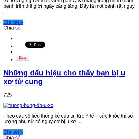
Số lượng người mắc viêm gan C và mang trong mình mầm
bệnh trên thế giới ngày càng tăng. Đây là một bệnh rất nguy
...
Chi tiết »
Chia sẻ
Những dấu hiệu cho thấy bạn bị u
xơ tử cung
725
Theo các số liệu thống kê của tin tức Y tế – sức khỏe thì số
lượng phụ nữ có nguy cơ bị u xơ ...
Chi tiết »
Chia sẻ