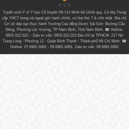
Tuyển sinh
Y sĩ Y học Cổ truyền Hồ Chí Minh
hệ chính quy. Có lớp
Trung
cấp YHCT
trong và ngoài giờ hành chính, có lớp thứ 7 & chủ nhật. Địa chỉ:
Cơ sở đào tạo thực hành Trường Cao đẳng Dược Sài Gòn: Đường Cầu
Đông, Phường Lộc Vượng, TP Nam Định, Tỉnh Nam Định. ☎ Hotline:
0825.022.022 – Zalo tư vấn: 0825.022.022 Địa chỉ tại TPHCM: 217 Nơ
Trang Long - Phường 12 - Quận Bình Thạnh - Thành phố Hồ Chí Minh. ☎
Hotline: 07.6981.6981 - 09.6881.6981. Zalo tư vấn: 09.6881.6981