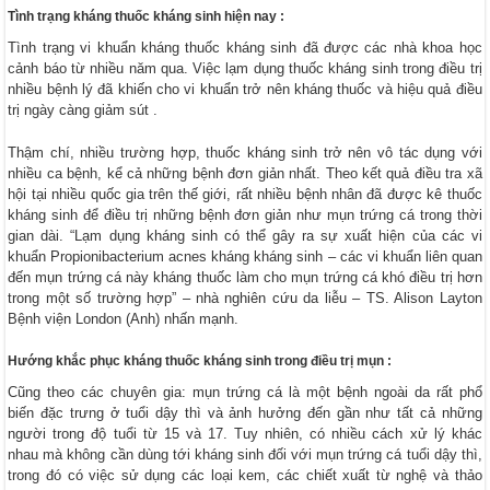
Tình trạng kháng thuốc kháng sinh hiện nay :
Tình trạng vi khuẩn kháng thuốc kháng sinh đã được các nhà khoa học
cảnh báo từ nhiều năm qua. Việc lạm dụng thuốc kháng sinh trong điều trị
nhiều bệnh lý đã khiến cho vi khuẩn trở nên kháng thuốc và hiệu quả điều
trị ngày càng giảm sút .
Thậm chí, nhiều trường hợp, thuốc kháng sinh trở nên vô tác dụng với
nhiều ca bệnh, kể cả những bệnh đơn giản nhất. Theo kết quả điều tra xã
hội tại nhiều quốc gia trên thế giới, rất nhiều bệnh nhân đã được kê thuốc
kháng sinh để điều trị những bệnh đơn giản như mụn trứng cá trong thời
gian dài. “Lạm dụng kháng sinh có thể gây ra sự xuất hiện của các vi
khuẩn Propionibacterium acnes kháng kháng sinh – các vi khuẩn liên quan
đến mụn trứng cá này kháng thuốc làm cho mụn trứng cá khó điều trị hơn
trong một số trường hợp” – nhà nghiên cứu da liễu – TS. Alison Layton
Bệnh viện London (Anh) nhấn mạnh.
Hướng khắc phục kháng thuốc kháng sinh trong điều trị mụn :
Cũng theo các chuyên gia: mụn trứng cá là một bệnh ngoài da rất phổ
biến đặc trưng ở tuổi dậy thì và ảnh hưởng đến gần như tất cả những
người trong độ tuổi từ 15 và 17. Tuy nhiên, có nhiều cách xử lý khác
nhau mà không cần dùng tới kháng sinh đối với mụn trứng cá tuổi dậy thì,
trong đó có việc sử dụng các loại kem, các chiết xuất từ nghệ và thảo