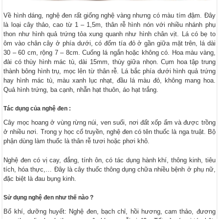
Về hình dáng, nghệ đen rất giống nghệ vàng nhưng có màu tím đậm. Đây
là loại cây thảo, cao từ 1 – 1,5m, thân rễ hình nón với nhiều nhánh phụ
thon như hình quả trứng tỏa xung quanh như hình chân vịt. Lá có bẹ to
ôm vào chân cây ở phía dưới, có đốm tía đỏ ở gần giữa mặt trên, lá dài
30 – 60 cm, rộng 7 – 8cm. Cuống lá ngắn hoặc không có. Hoa màu vàng,
đài có thùy hình mác tù, dài 15mm, thùy giữa nhọn. Cụm hoa tập trung
thành bông hình trụ, mọc lên từ thân rễ. Lá bắc phía dưới hình quả trứng
hay hình mác tù, màu xanh lục nhạt, đầu lá màu đỏ, không mang hoa.
Quả hình trứng, ba cạnh, nhẵn hạt thuôn, áo hạt trắng.
Tác dụng của nghệ đen :
Cây mọc hoang ở vùng rừng núi, ven suối, nơi đất xốp ẩm và được trồng
ở nhiều nơi. Trong y học cổ truyền, nghệ đen có tên thuốc là nga truật. Bộ
phận dùng làm thuốc là thân rễ tươi hoặc phơi khô.
Nghệ đen có vị cay, đắng, tính ôn, có tác dụng hành khí, thông kinh, tiêu
tích, hóa thực,… Đây là cây thuốc thông dụng chữa nhiều bệnh ở phụ nữ,
đặc biệt là đau bụng kinh.
Sử dụng nghệ đen như thế nào ?
Bổ khí, dưỡng huyết: Nghệ đen, bạch chỉ, hồi hương, cam thảo, đương