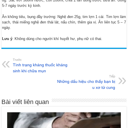
8g. Sắc với 500ml nước, còn 200ml, chia 2 lần uống trước bữa ăn. Uống
5-7 ngày trước kỳ kinh.
Ăn không tiêu, bụng đầy trướng: Nghệ đen 25g, tim lợn 1 cái. Tim lợn làm
sạch, thái miếng nghệ đen thái lát, nấu chín, thêm gia vị. Ăn liên tục 5 – 7
ngày.
Lưu ý
: Không dùng cho người khí huyết hư, phụ nữ có thai.
Trước
Tình trạng kháng thuốc kháng
sinh khi chữa mụn
Tiếp
Những dấu hiệu cho thấy bạn bị
u xơ tử cung
Bài viết liên quan