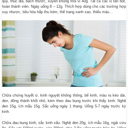
quy, thục địa, bạch thược, xuyên khung mỗi vị 40g. Tất cả các vị tán bột,
hoàn thành viên. Ngày uống 8 – 12g. Thích hợp dùng cho các trường hợp
suy nhược, tiêu hóa hấp thu kém, thể trạng xanh xao, thiếu máu…
Chữa chứng huyết ứ, kinh nguyệt không thông, bế kinh, máu ra kéo dài,
đen, đông thành khối nhỏ, kèm theo đau bụng trước khi thấy kinh: Nghệ
đen 15g, ích mẫu 15g. Sắc uống ngày 1 thang. Uống 5-7 ngày trước kỳ
kinh.
Chữa đau bụng kinh, sắc kinh xấu: Nghệ đen 20g, ích mẫu 16g, ngải cứu