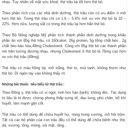
nhau. Tuy nhiên về mặt sức khoẻ, thịt trâu lại tốt hơn thịt bò.
Theo phân tích của các nhà dinh dưỡng, thịt trâu còn có ưu điểm ít mỡ
hơn thịt bò. Trong thịt trâu chỉ có 1,6 – 5,6% mỡ so với thịt bò là 10 –
22%. Hơn nữa, lượng sắt có trong thịt trâu lại hơn hẳn thịt bò.
Theo Bộ Nông nghiệp Mỹ phân tích thành phần dinh dưỡng trong khẩu
phần ăn với 85g thịt trâu, có 160calori, 26g protein, 5g tổng chất béo , 2g
chất béo bảo hòa,49mg Cholestrerol. Cũng với 85g thịt bò các thành phần
nói trên tương đương nhau, nhưng Cholestreol ở thịt bò là 76mg cao hơn
so với thịt trâu (49mg).
Thịt trâu có màu hồng tái, mỡ trắng, thớ to, mùi tanh, không thơm như
thịt bò. Dí ngón tay vào không thấy rít.
Những bài thuốc tiêu biểu từ thịt trâu :
Theo Đông y, thịt trâu có vị ngọt, tính hơi hàn (lạnh), không độc. Tác dụng
trị liệu là trị được chứng phong thấp sưng tê, đau lưng, phù chân, bổ khí
huyết, làm mạnh gân cốt.
Thịt trâu có thể dùng để chữa huyết hư, nóng trong xương, mồ hôi trộm.
Tất cả các bộ phận của con trâu đều có thể dùng để chữa bệnh như thịt,
da, xương, lông, móng, sỏi mật, răng…