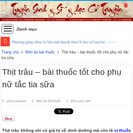
Danh mục
Các vị thuốc y học cổ truyền phòng và điều trị rối loạn tiền đình
Phương pháp điều trị Sốt xuất huyết theo Y học cổ truyền
Trang chủ
>
Món ăn bài thuốc
>
Thịt trâu – bài thuốc tốt cho phụ nữ tắc
tia sữa
Thịt trâu – bài thuốc tốt cho phụ
nữ tắc tia sữa
yhoccotruyen
Món ăn bài thuốc
926 Lượt xem
Thịt trâu không chỉ có giá trị về dinh dưỡng mà còn là
vị thuốc