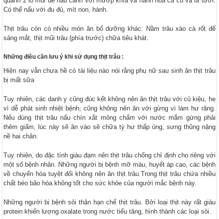
quanh 2 lỗ mũi để nấu canh với mướp khía và hành hoa cả củ và lá tươi.
Có thể nấu với đu đủ, mít non, hành.
Thịt trâu còn có nhiều món ăn bổ dưỡng khác: Nầm trâu xào cà rốt để
sáng mắt, thịt mũi trâu (phía trước) chữa tiêu khát.
Những điều cần lưu ý khi sử dụng thịt trâu :
Hiện nay vẫn chưa hề có tài liệu nào nói rằng phụ nữ sau sinh ăn thịt trâu
bị mất sữa
Tuy nhiên, các danh y cũng đúc kết không nên ăn thịt trâu với củ kiệu, hẹ
vì dễ phát sinh nhiệt bệnh; cũng không nên ăn với gừng vì làm hư răng.
Nếu dùng thịt trâu nấu chín xắt mỏng chấm với nước mắm gừng phải
thêm giấm, lúc này sẽ ăn vào sẽ chữa tỳ hư thấp ủng, sưng thũng nặng
nề hai chân.
Tuy nhiên, do đặc tính giàu đạm nên thịt trâu chống chỉ định cho riêng với
một số bệnh nhân. Những người bị bệnh mỡ máu, huyết áp cao, các bệnh
về chuyển hóa tuyệt đối không nên ăn thịt trâu.Trong thịt trâu chứa nhiều
chất béo bão hòa không tốt cho sức khỏe của người mắc bệnh này.
Những người bị bệnh sỏi thận hạn chế thịt trâu. Bởi loại thịt này rất giàu
protein khiến lượng oxalate trong nước tiểu tăng, hình thành các loại sỏi.