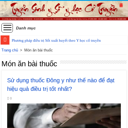
Danh mục
Phương pháp điều trị Sốt xuất huyết theo Y học cổ truyền
Các phương pháp điều trị zona thần kinh bằng Đông y
Trang chủ
>
Món ăn bài thuốc
Món ăn bài thuốc
Sử dụng thuốc Đông y như thế nào để đạt
hiệu quả điều trị tốt nhất?
0