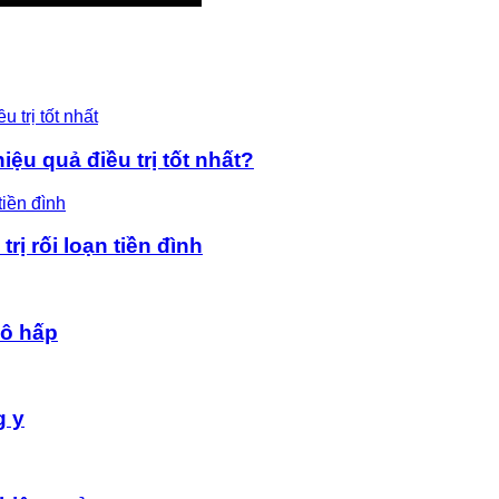
ệu quả điều trị tốt nhất?
rị rối loạn tiền đình
hô hấp
g y