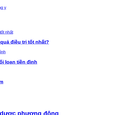
ng y
uả điều trị tốt nhất?
ối loạn tiền đình
âm
o dược phương đông