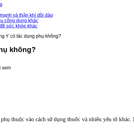
ng
mạnh và thận khí dồi dào
ều công dụng khác
 đề sức khỏe khác
ng Y có tác dụng phụ không?
phụ không?
t xem
phụ thuộc vào cách sử dụng thuốc và nhiều yếu tố khác. 