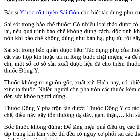
Bác sĩ
Y học cổ truyền Sài Gòn
cho biết tác dụng phụ củ
Sai sót trong bào chế thuốc: Có nhiều loại thảo dược có
lại, nếu quá trình bào chế không đúng cách, độc tính k
nôn khi bào chế không đúng như bán hạ, phụ tử, rồi gây
Sai sót trong bảo quản dược liệu: Tác dụng phụ của thu
cất vào hộp kín hoặc túi ni lông buộc chặt miệng và đ
chí, một số cơ sở sản xuất dược liệu đã cho thêm thuố
thuốc Đông Y.
Thuốc không rõ nguồn gốc, xuất xứ: Hiện nay, có nhiề
xứ của thuốc. Nhiều người còn pha trộn các thuốc kém 
đến sức khỏe người dùng.
Thuốc Đông Y pha trộn tân dược: Thuốc Đông Y có tác d
chế, điều này gây tổn thương dạ dày, gan, thận,… khi s
Bốc thuốc không đúng: Để tăng hiệu quả điều trị, các 
tập trung khi làm việc thì đều có nguy cơ phối sai các 