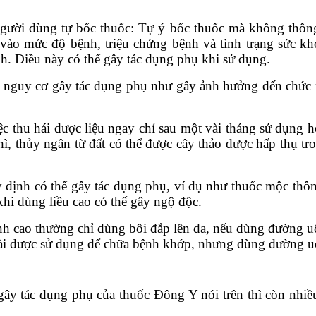
gười dùng tự bốc thuốc: Tự ý bốc thuốc mà không thôn
a vào mức độ bệnh, triệu chứng bệnh và tình trạng sức 
h. Điều này có thể gây tác dụng phụ khi sử dụng.
nguy cơ gây tác dụng phụ như gây ảnh hưởng đến chức n
ệc thu hái dược liệu ngay chỉ sau một vài tháng sử dụng h
ì, thủy ngân từ đất có thể được cây thảo dược hấp thụ tr
định có thể gây tác dụng phụ, ví dụ như thuốc mộc thông
khi dùng liều cao có thể gây ngộ độc.
tính cao thường chỉ dùng bôi đắp lên da, nếu dùng đường 
goài được sử dụng để chữa bệnh khớp, nhưng dùng đường uố
ây tác dụng phụ của thuốc Đông Y nói trên thì còn nhiề