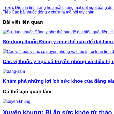
Trước
Điều trị tình trạng hoa mắt chóng mặt đột ngột bằng đô
Tiếp
Các bài thuốc đông y chữa ra mồ hôi tay chân
Bài viết liên quan
Sử dụng thuốc Đông y như thế nào để đạt hiệu q
Các vị thuốc y học cổ truyền phòng và điều trị r
Khám phá những lợi ích sức khỏe của đằng s
Có thể bạn quan tâm
Xuyên khung: Bí ẩn sức khỏe từ thả