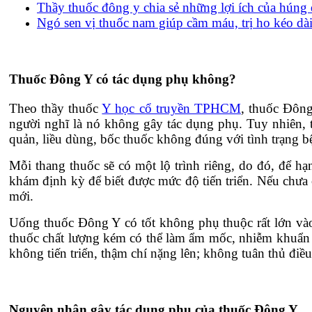
Thầy thuốc đông y chia sẻ những lợi ích của húng
Ngó sen vị thuốc nam giúp cầm máu, trị ho kéo dà
Thuốc Đông Y có tác dụng phụ không?
Theo thầy thuốc
Y học cổ truyền TPHCM
, thuốc Đông
người nghĩ là nó không gây tác dụng phụ. Tuy nhiên, t
quản, liều dùng, bốc thuốc không đúng với tình trạng 
Mỗi thang thuốc sẽ có một lộ trình riêng, do đó, để h
khám định kỳ để biết được mức độ tiến triển. Nếu chưa c
mới.
Uống thuốc Đông Y có tốt không phụ thuộc rất lớn vào
thuốc chất lượng kém có thể làm ẩm mốc, nhiễm khuẩn d
không tiến triển, thậm chí nặng lên; không tuân thủ điều 
Nguyên nhân gây tác dụng phụ của thuốc Đông Y