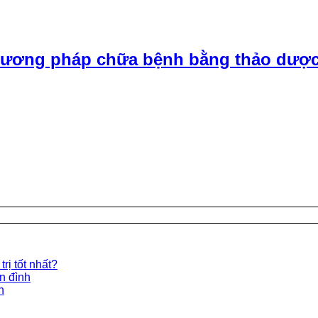
ương pháp chữa bệnh bằng thảo dược
rị tốt nhất?
ền đình
n