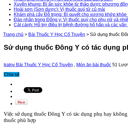
Xuyên khung: Bí ẩn sức khỏe từ thảo dược phương đô
Hoài sơn (Sơn dược): Vị thuốc quý từ củ mài
Khám phá cây Đỗ trọng: Bí quyết cho xương khớp khỏe 
Đào nhân trong Đông y: Vị thuốc quý cho phụ nữ và nhi
Cát cánh: Hỗ trợ điều trị bệnh đường hô hấp và các vấn
Trang chủ
>
Bài Thuốc Y Học Cổ Truyền
>
Sử dụng thuốc Đô
Sử dụng thuốc Đông Y có tác dụng 
tratnv
Bài Thuốc Y Học Cổ Truyền
,
Món ăn bài thuốc
51 Lượ
Chia sẻ
Việc sử dụng thuốc Đông Y có tác dụng phụ hay không 
thuốc phù hợp