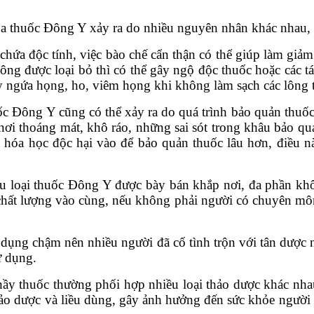
a thuốc Đông Y xảy ra do nhiều nguyên nhân khác nhau, t
 chứa độc tính, việc bào chế cẩn thận có thể giúp làm giả
hông được loại bỏ thì có thể gây ngộ độc thuốc hoặc các t
 ngứa họng, ho, viêm họng khi không làm sạch các lông tơ
ốc Đông Y cũng có thể xảy ra do quá trình bảo quản thuố
ể nơi thoáng mát, khô ráo, những sai sót trong khâu bảo 
c hóa học độc hại vào để bảo quản thuốc lâu hơn, điều 
u loại thuốc Đông Y được bày bán khắp nơi, đa phần kh
chất lượng vào cùng, nếu không phải người có chuyên môn 
ụng chậm nên nhiều người đã cố tình trộn với tân dược 
ử dụng.
thầy thuốc thường phối hợp nhiều loại thảo dược khác nha
thảo dược và liều dùng, gây ảnh hưởng đến sức khỏe người 