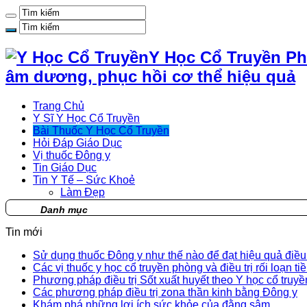
Y Học Cổ Truyền Ph
âm dương, phục hồi cơ thể hiệu quả
Trang Chủ
Y Sĩ Y Học Cổ Truyền
Bài Thuốc Y Học Cổ Truyền
Hỏi Đáp Giáo Dục
Vị thuốc Đông y
Tin Giáo Dục
Tin Y Tế – Sức Khoẻ
Làm Đẹp
Danh mục
Tin mới
Sử dụng thuốc Đông y như thế nào để đạt hiệu quả điều t
Các vị thuốc y học cổ truyền phòng và điều trị rối loạn ti
Phương pháp điều trị Sốt xuất huyết theo Y học cổ truyề
Các phương pháp điều trị zona thần kinh bằng Đông y
Khám phá những lợi ích sức khỏe của đằng sâm