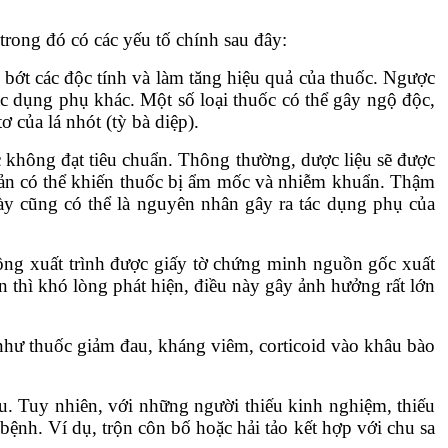
rong đó có các yếu tố chính sau đây:
m bớt các độc tính và làm tăng hiệu quả của thuốc. Ngược
ác dụng phụ khác. Một số loại thuốc có thể gây ngộ độc,
 của lá nhót (tỳ bà diệp).
c không đạt tiêu chuẩn. Thông thường, dược liệu sẽ được
quản có thể khiến thuốc bị ẩm mốc và nhiễm khuẩn. Thậm
này cũng có thể là nguyên nhân gây ra tác dụng phụ của
ông xuất trình được giấy tờ chứng minh nguồn gốc xuất
thì khó lòng phát hiện, điều này gây ảnh hưởng rất lớn
như thuốc giảm đau, kháng viêm, corticoid vào khâu bào
u. Tuy nhiên, với những người thiếu kinh nghiệm, thiếu
bệnh. Ví dụ, trộn côn bố hoặc hải tảo kết hợp với chu sa