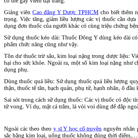
có thể gây viêm đại tràng.
Giảng viên
Cao đẳng Y Dược TPHCM
cho biết thêm n
trọng. Việc tăng, giảm liều lượng các vị thuốc cần dự
dụng đơn thuốc của người khác có cùng triệu chứng bện
Sử dụng thuốc kéo dài: Thuốc Đông Y dùng kéo dài có 
phẩm chức năng cũng như vậy.
Tồn dư thuốc trừ sâu, kim loại nặng trong dược liệu: Vi
hại cho sức khỏe. Ngoài ra, một số kim loại nặng như ch
dụng phụ.
Dùng thuốc quá liều: Sử dụng thuốc quá liều lượng quy 
thận, thuốc tế tân, bạch quản, phụ tử, hạnh nhân, ô đầu 
Sai sót trong cách sử dụng thuốc: Các vị thuốc có độc 
tử vong. Ví dụ, mật cá trắm, lá vòi voi dùng để đắp n
Ngoài các theo theo
y sĩ Y học cổ truyền
nguyên nhân g
sắc bằng kim loại, uống thuốc không đúng thời điểm,…