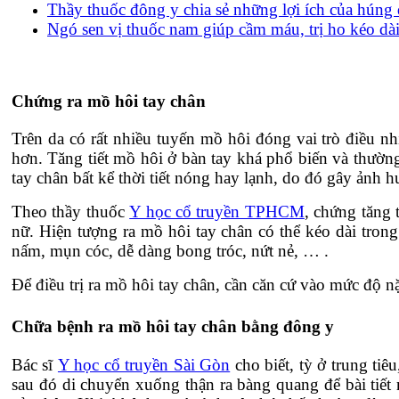
Thầy thuốc đông y chia sẻ những lợi ích của húng
Ngó sen vị thuốc nam giúp cầm máu, trị ho kéo dà
Chứng ra mồ hôi tay chân
Trên da có rất nhiều tuyến mồ hôi đóng vai trò điều nh
hơn. Tăng tiết mồ hôi ở bàn tay khá phổ biến và thườn
tay chân bất kể thời tiết nóng hay lạnh, do đó gây ảnh h
Theo thầy thuốc
Y học cổ truyền TPHCM
, chứng tăng 
nữ. Hiện tượng ra mồ hôi tay chân có thể kéo dài trong
nấm, mụn cóc, dễ dàng bong tróc, nứt nẻ, … .
Để điều trị ra mồ hôi tay chân, cần căn cứ vào mức độ nặ
Chữa bệnh ra mồ hôi tay chân bằng đông y
Bác sĩ
Y học cổ truyền Sài Gòn
cho biết, tỳ ở trung ti
sau đó di chuyển xuống thận ra bàng quang để bài tiết 