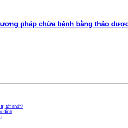
ương pháp chữa bệnh bằng thảo dược
rị tốt nhất?
ền đình
n