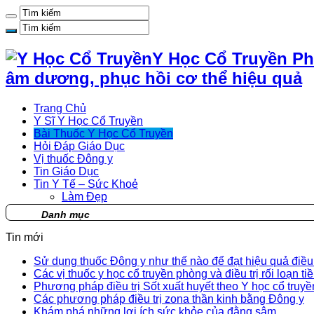
Y Học Cổ Truyền Ph
âm dương, phục hồi cơ thể hiệu quả
Trang Chủ
Y Sĩ Y Học Cổ Truyền
Bài Thuốc Y Học Cổ Truyền
Hỏi Đáp Giáo Dục
Vị thuốc Đông y
Tin Giáo Dục
Tin Y Tế – Sức Khoẻ
Làm Đẹp
Danh mục
Tin mới
Sử dụng thuốc Đông y như thế nào để đạt hiệu quả điều t
Các vị thuốc y học cổ truyền phòng và điều trị rối loạn ti
Phương pháp điều trị Sốt xuất huyết theo Y học cổ truyề
Các phương pháp điều trị zona thần kinh bằng Đông y
Khám phá những lợi ích sức khỏe của đằng sâm