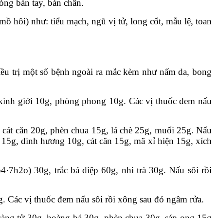
lòng bàn tay, bàn chân.
ồ hôi) như: tiểu mạch, ngũ vị tử, long cốt, mẫu lệ, toan
điều trị một số bệnh ngoài ra mắc kèm như nấm da, bong
 kinh giới 10g, phòng phong 10g. Các vị thuốc đem nấu
 cát căn 20g, phèn chua 15g, lá chè 25g, muối 25g. Nấu
 15g, đinh hương 10g, cát căn 15g, mã xỉ hiện 15g, xích
7h2o) 30g, trắc bá diệp 60g, nhi trà 30g. Nấu sôi rồi
g. Các vị thuốc đem nấu sôi rồi xông sau đó ngâm rửa.
sàng tử 30g, hoàng bá 30g, phèn chua 30g, sáp ong 15g