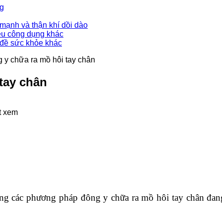
ng
mạnh và thận khí dồi dào
ều công dụng khác
 đề sức khỏe khác
 y chữa ra mồ hôi tay chân
tay chân
t xem
ng các phương pháp đông y chữa ra mồ hôi tay chân đan