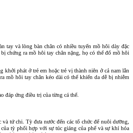
 bàn tay và lòng bàn chân có nhiều tuyến mồ hôi dày đặc
 bị chứng ra mồ hôi tay chân nặng, họ có thể đổ mồ hôi
g khởi phát ở trẻ em hoặc trẻ vị thành niên ở cả nam lẫn
 ra mồ hôi tay chân kéo dài có thể khiến da dễ bị nhiễm
o đáp ứng điều trị của từng cá thể.
c và tứ chi. Tỳ đưa nước đến các tổ chức để nuôi dưỡng,
 của tỳ phối hợp với sự túc giáng của phế và sự khí hóa