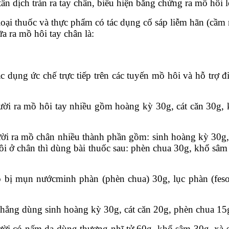
tân dịch tràn ra tay chân, biểu hiện bằng chứng ra mồ hôi 
ại thuốc và thực phẩm có tác dụng cố sáp liễm hãn (cầm m
 ra mồ hôi tay chân là:
 dụng ức chế trực tiếp trên các tuyến mồ hôi và hỗ trợ 
ười ra mồ hôi tay nhiều gồm hoàng kỳ 30g, cát căn 30g,
ời ra mồ chân nhiều thành phần gồm: sinh hoàng kỳ 30g,
ôi ở chân thì dùng bài thuốc sau: phèn chua 30g, khổ sâm
 bị mụn nướcminh phàn (phèn chua) 30g, lục phàn (feso4·
thẳng dùng sinh hoàng kỳ 30g, cát căn 20g, phèn chua 15
ười có nấm da dùng thương nhĩ tử 60g, khổ sâm 30g, xà 