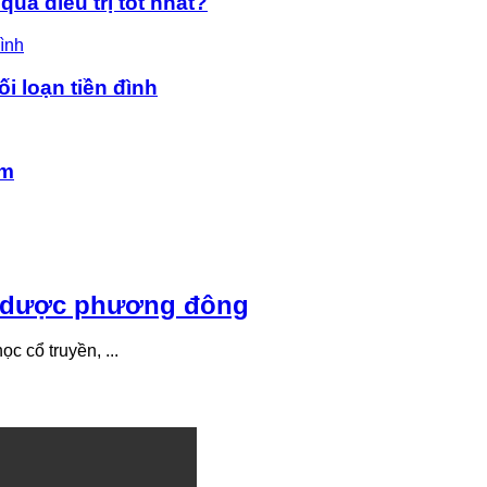
uả điều trị tốt nhất?
ối loạn tiền đình
âm
o dược phương đông
c cổ truyền, ...