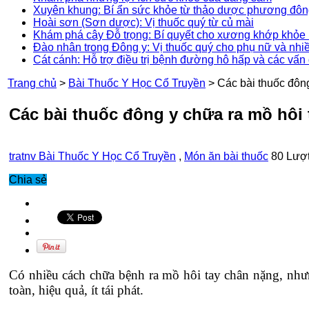
Xuyên khung: Bí ẩn sức khỏe từ thảo dược phương đô
Hoài sơn (Sơn dược): Vị thuốc quý từ củ mài
Khám phá cây Đỗ trọng: Bí quyết cho xương khớp khỏe 
Đào nhân trong Đông y: Vị thuốc quý cho phụ nữ và nhi
Cát cánh: Hỗ trợ điều trị bệnh đường hô hấp và các vấn
Trang chủ
>
Bài Thuốc Y Học Cổ Truyền
>
Các bài thuốc đông
Các bài thuốc đông y chữa ra mồ hôi 
tratnv
Bài Thuốc Y Học Cổ Truyền
,
Món ăn bài thuốc
80 Lượ
Chia sẻ
Có nhiều cách chữa bệnh ra mồ hôi tay chân nặng, như
toàn, hiệu quả, ít tái phát.