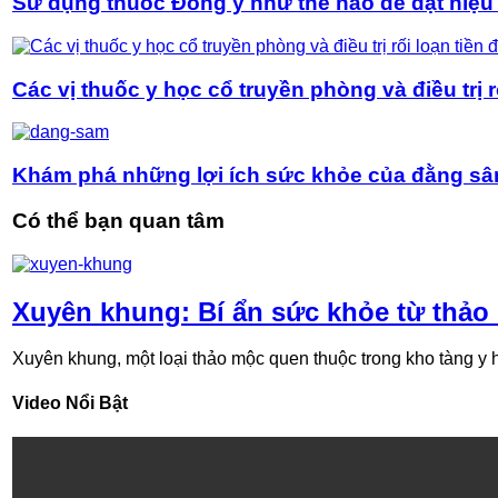
Sử dụng thuốc Đông y như thế nào để đạt hiệu q
Các vị thuốc y học cổ truyền phòng và điều trị r
Khám phá những lợi ích sức khỏe của đằng s
Có thể bạn quan tâm
Xuyên khung: Bí ẩn sức khỏe từ thả
Xuyên khung, một loại thảo mộc quen thuộc trong kho tàng y họ
Video Nổi Bật