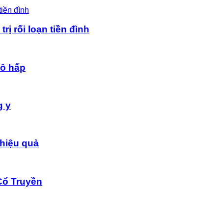
rị rối loạn tiền đình
hô hấp
g y
hiệu quả
Cổ Truyền