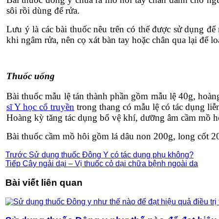
sôi rồi dùng để rửa.
Lưu ý là các bài thuốc nêu trên có thể được sử dụng đ
khi ngâm rửa, nên cọ xát bàn tay hoặc chân qua lại để l
Thuốc uống
Bài thuốc mẫu lệ tán thành phần gồm mẫu lệ 40g, hoàn
sĩ Y học cổ truyền
trong thang có mẫu lệ có tác dụng l
Hoàng kỳ tăng tác dụng bổ vệ khí, dưỡng âm cầm mồ h
Bài thuốc cầm mồ hôi gồm lá dâu non 200g, long cốt 20
Trước
Sử dụng thuốc Đông Y có tác dụng phụ không?
Tiếp
Cây ngải dại – Vị thuốc cỏ dại chữa bệnh ngoài da
Bài viết liên quan