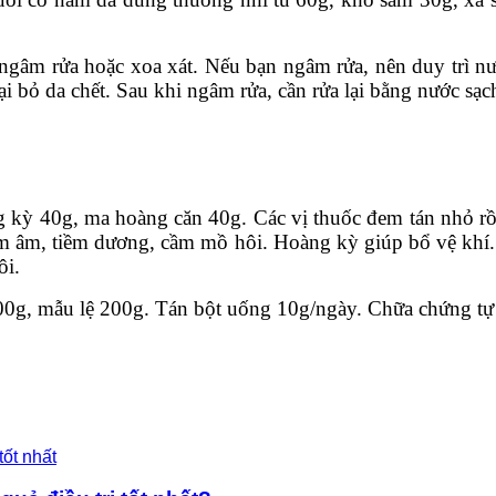
ể ngâm rửa hoặc xoa xát. Nếu bạn ngâm rửa, nên duy trì n
oại bỏ da chết. Sau khi ngâm rửa, cần rửa lại bằng nước sạ
g kỳ 40g, ma hoàng căn 40g. Các vị thuốc đem tán nhỏ 
iễm âm, tiềm dương, cầm mồ hôi. Hoàng kỳ giúp bổ vệ khí
ôi.
0g, mẫu lệ 200g. Tán bột uống 10g/ngày. Chữa chứng tự 