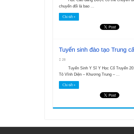
Khám phá cây Đỗ trọng: Bí quyết cho
chuyển đổi là bao ...
Đào nhân trong Đông y: Vị thuốc quý
Chi tiết »
Cát cánh: Hỗ trợ điều trị bệnh đường 
Tuyển sinh đào tạo Trung c
28
Tuyển Sinh Y Sĩ Y Học Cổ Truyển
Tô Vĩnh Diện – Khương Trung – ...
Chi tiết »