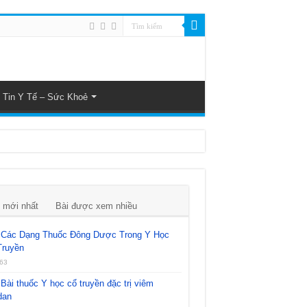
Tin Y Tế – Sức Khoẻ
 mới nhất
Bài được xem nhiều
Các Dạng Thuốc Đông Dược Trong Y Học
Truyền
63
Bài thuốc Y học cổ truyền đặc trị viêm
dan