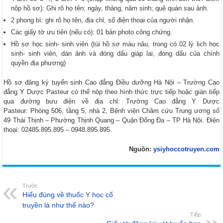
nộp hồ sơ): Ghi rõ họ tên; ngày, tháng, năm sinh; quê quán sau ảnh.
2 phong bì: ghi rõ họ tên, địa chỉ, số điện thoại của người nhận.
Các giấy tờ ưu tiên (nếu có): 01 bản photo công chứng.
Hồ sơ học sinh- sinh viên (túi hồ sơ màu nâu, trong có 02 lý lịch học
sinh- sinh viên, dán ảnh và đóng dấu giáp lai, đóng dấu của chính
quyền địa phương)
Hồ sơ đăng ký tuyển sinh Cao đẳng Điều dưỡng Hà Nội – Trường Cao
đẳng Y Dược Pasteur có thể nộp theo hình thức trực tiếp hoặc gián tiếp
qua đường bưu điện về địa chỉ: Trường Cao đẳng Y Dược
Pasteur: Phòng 506, tầng 5, nhà 2, Bệnh viện Châm cứu Trung ương số
49 Thái Thịnh – Phường Thịnh Quang – Quận Đống Đa – TP Hà Nội. Điện
thoại: 02485.895.895 – 0948.895.895.
Nguồn:
ysiyhoccotruyen.com
Trước
Hiểu đúng về thuốc Y học cổ
truyền là như thế nào?
Tiếp