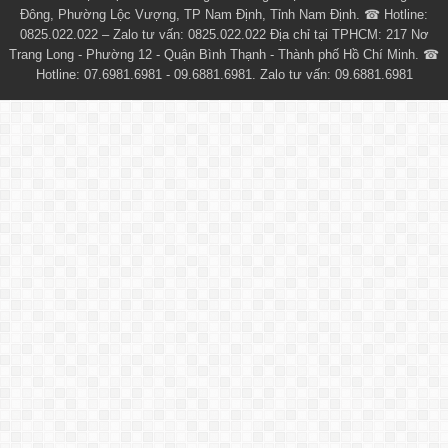
Đông, Phường Lộc Vượng, TP Nam Định, Tỉnh Nam Định. ☎ Hotline:
0825.022.022 – Zalo tư vấn: 0825.022.022 Địa chỉ tại TPHCM: 217 Nơ
Trang Long - Phường 12 - Quận Bình Thạnh - Thành phố Hồ Chí Minh. ☎
Hotline: 07.6981.6981 - 09.6881.6981. Zalo tư vấn: 09.6881.6981