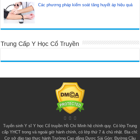
Các phương pháp kiểm soát tăng huyết áp hiệu quả
Trung Cấp Y Học Cổ Truyền
Tuyển sinh
Y sĩ Y học Cổ truyền Hồ Chí Minh
hệ chính quy. Có lớp
Trung
cấp YHCT
trong và ngoài giờ hành chính, có lớp thứ 7 & chủ nhật. Địa chỉ:
Cơ sở đào tạo thực hành Trường Cao đẳng Dược Sài Gòn: Đường Cầu