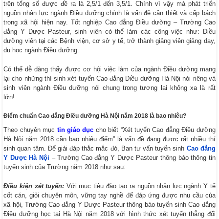
trên tổng số được đề ra là 2,5/1 đến 3,5/1. Chính vì vậy mà phát triển
nguồn nhân lực ngành Điều dưỡng chính là vấn đề cần thiết và cấp bách
trong xã hội hiện nay. Tốt nghiệp Cao đẳng Điều dưỡng – Trường Cao
đẳng Y Dược Pasteur, sinh viên có thể làm các công việc như: Điều
dưỡng viên tại các Bệnh viện, cơ sở y tế, trở thành giảng viên giảng dạy,
du học ngành Điều dưỡng.
Có thể dễ dàng thấy được cơ hội việc làm của ngành Điều dưỡng mang
lại cho những thí sinh xét tuyển Cao đẳng Điều dưỡng Hà Nội nói riêng và
sinh viên ngành Điều dưỡng nói chung trong tương lai không xa là rất
lớn!.
Điểm chuẩn Cao đẳng Điều dưỡng Hà Nội năm 2018 là bao nhiêu?
Theo chuyên mục
tin giáo dục
cho biết “Xét tuyển Cao đẳng Điều dưỡng
Hà Nội năm 2018 cần bao nhiêu điểm” là vấn đề đang được rất nhiều thí
sinh quan tâm. Để giải đáp thắc mắc đó, Ban tư vấn tuyển sinh
Cao đẳng
Y Dược Hà Nội
– Trường Cao đẳng Y Dược Pasteur thông báo thông tin
tuyển sinh của Trường năm 2018 như sau:
Điều kiện xét tuyển:
Với mục tiêu đào tạo ra nguồn nhân lực ngành Y tế
cốt cán, giỏi chuyên môn, vững tay nghề để đáp ứng được nhu cầu của
xã hội, Trường Cao đẳng Y Dược Pasteur thông báo tuyển sinh Cao đẳng
Điều dưỡng học tại Hà Nội năm 2018 với hình thức xét tuyển thẳng đối