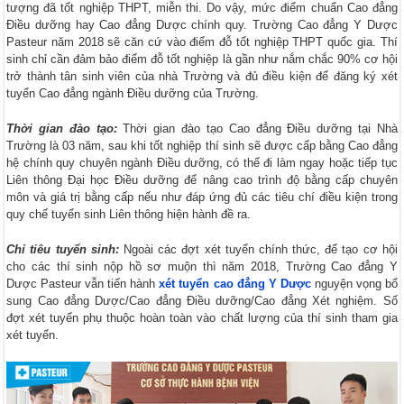
tượng đã tốt nghiệp THPT, miễn thi. Do vậy, mức điểm chuẩn Cao đẳng
Điều dưỡng hay Cao đẳng Dược chính quy. Trường Cao đẳng Y Dược
Pasteur năm 2018 sẽ căn cứ vào điểm đỗ tốt nghiệp THPT quốc gia. Thí
sinh chỉ cần đảm bảo điểm đỗ tốt nghiệp là gần như nắm chắc 90% cơ hội
trở thành tân sinh viên của nhà Trường và đủ điều kiện để đăng ký xét
tuyển Cao đẳng ngành Điều dưỡng của Trường.
Thời gian đào tạo:
Thời gian đào tạo Cao đẳng Điều dưỡng tại Nhà
Trường là 03 năm, sau khi tốt nghiệp thí sinh sẽ được cấp bằng Cao đẳng
hệ chính quy chuyên ngành Điều dưỡng, có thể đi làm ngay hoặc tiếp tục
Liên thông Đại học Điều dưỡng để nâng cao trình độ bằng cấp chuyên
môn và giá trị bằng cấp nếu như đáp ứng đủ các tiêu chí điều kiện trong
quy chế tuyển sinh Liên thông hiện hành đề ra.
Chỉ tiêu tuyển sinh:
Ngoài các đợt xét tuyển chính thức, để tạo cơ hội
cho các thí sinh nộp hồ sơ muộn thì năm 2018, Trường Cao đẳng Y
Dược Pasteur vẫn tiến hành
xét tuyển cao đẳng Y Dược
nguyện vọng bổ
sung Cao đẳng Dược/Cao đẳng Điều dưỡng/Cao đẳng Xét nghiệm. Số
đợt xét tuyển phụ thuộc hoàn toàn vào chất lượng của thí sinh tham gia
xét tuyển.