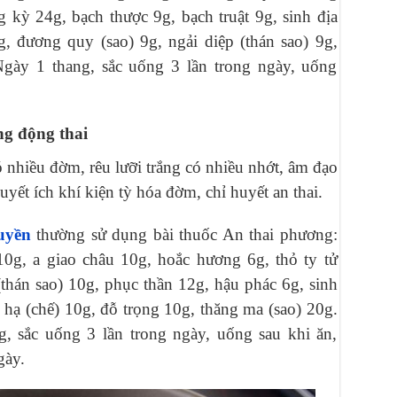
g kỳ 24g, bạch thược 9g, bạch truật 9g, sinh địa
g, đương quy (sao) 9g, ngải diệp (thán sao) 9g,
gày 1 thang, sắc uống 3 lần trong ngày, uống
g động thai
nhiều đờm, rêu lưỡi trắng có nhiều nhớt, âm đạo
quyết ích khí kiện tỳ hóa đờm, chỉ huyết an thai.
ruyền
thường sử dụng bài thuốc An thai phương:
0g, a giao châu 10g, hoắc hương 6g, thỏ ty tử
 (thán sao) 10g, phục thần 12g, hậu phác 6g, sinh
 hạ (chế) 10g, đỗ trọng 10g, thăng ma (sao) 20g.
 sắc uống 3 lần trong ngày, uống sau khi ăn,
gày.