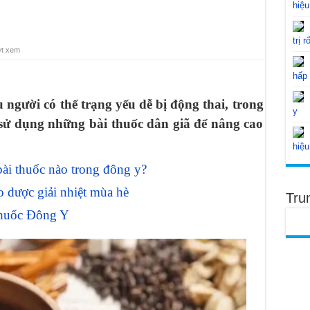
hiệu
trị r
ợt xem
hấp
 người có thể trạng yếu dễ bị động thai, trong
y
sử dụng những bài thuốc dân giã để nâng cao
hiệu
 bài thuốc nào trong đông y?
o dược giải nhiệt mùa hè
Tru
 thuốc Đông Y