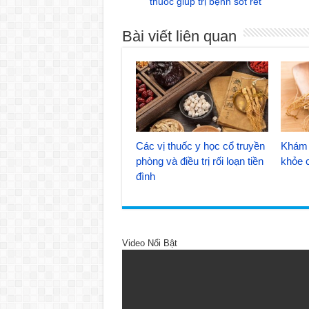
thuốc giúp trị bệnh sốt rét
Bài viết liên quan
Các vị thuốc y học cổ truyền
Khám 
phòng và điều trị rối loạn tiền
khỏe 
đình
Video Nổi Bật