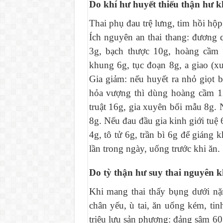
Do khí hư huyết thiếu thận hư 
Thai phụ đau trệ lưng, tim hồi hộ
Ích nguyên an thai thang: đương 
3g, bạch thược 10g, hoàng cầm 
khung 6g, tục đoạn 8g, a giao (x
Gia giảm: nếu huyết ra nhỏ giọt 
hỏa vượng thì dùng hoàng cầm 1
truật 16g, gia xuyên bối mẫu 8g.
8g. Nếu đau đầu gia kinh giới tuệ
4g, tô tử 6g, trần bì 6g để giáng
lần trong ngày, uống trước khi ăn.
Do tỳ thận hư suy thai nguyên 
Khi mang thai thấy bụng dưới nặn
chân yếu, ù tai, ăn uống kém, tin
triệu lưu sản phương: đảng sâm 60