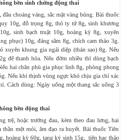
không bền sinh chứng động thai
p, đầu choáng váng, sắc mặt vàng bủng. Bài thuốc
quy 10g, đỗ trọng 8g, thỏ ty tử 8g, sinh khương
10g, sinh bạch truật 10g, hoàng kỳ 8g, xuyên
ung phục) 10g, đảng sâm 8g, chích cam thảo 3g.
bỏ xuyên khung gia ngải diệp (thán sao) 8g. Nếu
2g để thanh hỏa. Nếu đờm nhiều thì dùng bạch
 Nếu hai chân phù gia phục linh 8g, phòng phong
 6g. Nếu khí thịnh vùng ngực khó chịu gia chỉ xác
 khí. Cách dùng: Ngày uống một thang sắc uống 3
không bền động thai
g trệ, hoặc trướng đau, kèm theo đau lưng, hai
h thần mệt mỏi, âm đạo ra huyết. Bài thuốc Tiên
g, hoàng kỳ 60g, tang ký sinh 15g, tiên hạc thảo