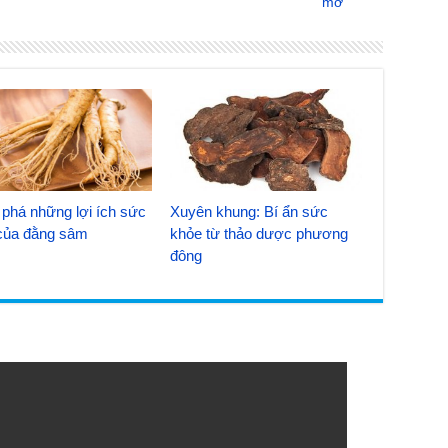
mơ
phá những lợi ích sức
Xuyên khung: Bí ẩn sức
của đằng sâm
khỏe từ thảo dược phương
đông