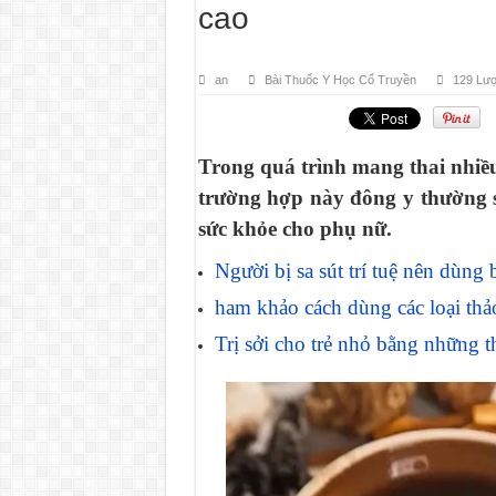
cao
an
Bài Thuốc Y Học Cổ Truyền
129 Lư
Trong quá trình mang thai nhiều
trường hợp này đông y thường 
sức khỏe cho phụ nữ.
Người bị sa sút trí tuệ nên dùng
ham khảo cách dùng các loại thả
Trị sởi cho trẻ nhỏ bằng những