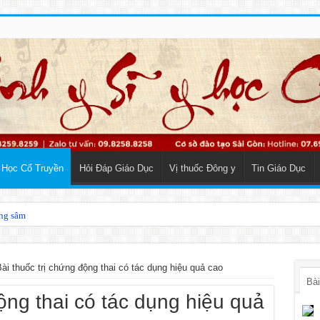
 Học Cổ Truyền
Hỏi Đáp Giáo Dục
Vị thuốc Đông y
Tin Giáo Dục
ằng sâm
ược phương đông
ài thuốc trị chứng động thai có tác dụng hiệu quả cao
Bài
ộng thai có tác dụng hiệu quả