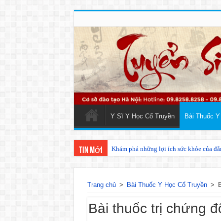
Y Sĩ Y Học Cổ Truyền
Bài Thuốc Y
Khám phá những lợi ích sức khỏe của đ
Xuyên khung: Bí ẩn sức khỏe từ thảo d
Tin mới
Trang chủ
>
Bài Thuốc Y Học Cổ Truyền
>
B
Bài thuốc trị chứng đ