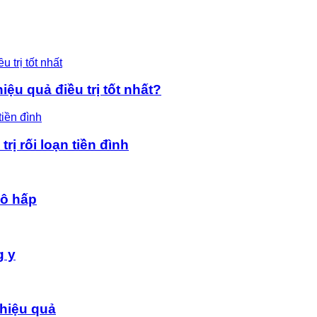
ệu quả điều trị tốt nhất?
rị rối loạn tiền đình
hô hấp
g y
hiệu quả