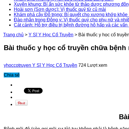
Xuyên khung: Bí ẩn sức khỏe từ thảo dược phương đô
Hoài sơn (Sơn dược): Vị thuốc quý từ củ mài
Khám phá cây Đỗ trọng: Bí quyết cho xương khớp khỏe 
Đào nhân trong Đông y: Vị thuốc quý cho phụ nữ và nhi
Cát cánh: Hỗ trợ điều trị bệnh đường hô hấp và các vấn
Trang chủ
>
Y Sĩ Y Học Cổ Truyền
>
Bài thuốc y học cổ truyề
Bài thuốc y học cổ truyền chữa bệnh 
yhoccotruyen
Y Sĩ Y Học Cổ Truyền
724 Lượt xem
Chia sẻ
Bà
Bệnh mũi đỏ (còn gọi mũi sư tử) tuy không phải là bệnh nặn