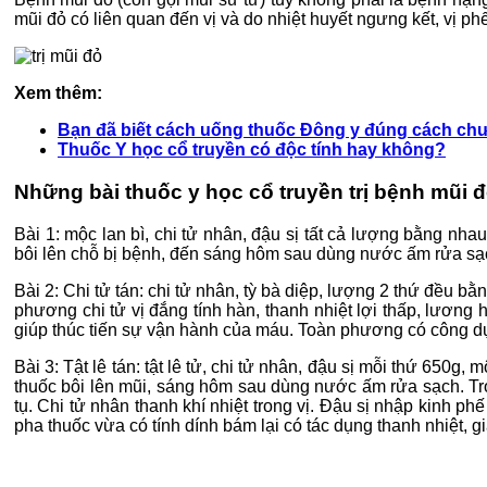
mũi đỏ có liên quan đến vị và do nhiệt huyết ngưng kết, vị phế
Xem thêm:
Bạn đã biết cách uống thuốc Đông y đúng cách ch
Thuốc Y học cổ truyền có độc tính hay không?
Những bài thuốc y học cổ truyền trị bệnh mũi đ
Bài 1: mộc lan bì, chi tử nhân, đậu sị tất cả lượng bằng nha
bôi lên chỗ bị bệnh, đến sáng hôm sau dùng nước ấm rửa sạch
Bài 2: Chi tử tán: chi tử nhân, tỳ bà diệp, lượng 2 thứ đều b
phương chi tử vị đắng tính hàn, thanh nhiệt lợi thấp, lươn
giúp thúc tiến sự vận hành của máu. Toàn phương có công d
Bài 3: Tật lê tán: tật lê tử, chi tử nhân, đậu sị mỗi thứ 650
thuốc bôi lên mũi, sáng hôm sau dùng nước ấm rửa sạch. Tron
tụ. Chi tử nhân thanh khí nhiệt trong vị. Đậu sị nhập kinh phế 
pha thuốc vừa có tính dính bám lại có tác dụng thanh nhiệt, 