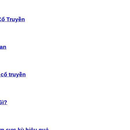
Cổ Truyền
dan
cổ truyền
Gì?
n cực kỳ hiệu quả