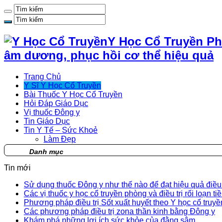
Y Học Cổ Truyền Ph
âm dương, phục hồi cơ thể hiệu quả
Trang Chủ
Y Sĩ Y Học Cổ Truyền
Bài Thuốc Y Học Cổ Truyền
Hỏi Đáp Giáo Dục
Vị thuốc Đông y
Tin Giáo Dục
Tin Y Tế – Sức Khoẻ
Làm Đẹp
Danh mục
Tin mới
Sử dụng thuốc Đông y như thế nào để đạt hiệu quả điều t
Các vị thuốc y học cổ truyền phòng và điều trị rối loạn ti
Phương pháp điều trị Sốt xuất huyết theo Y học cổ truyề
Các phương pháp điều trị zona thần kinh bằng Đông y
Khám phá những lợi ích sức khỏe của đằng sâm