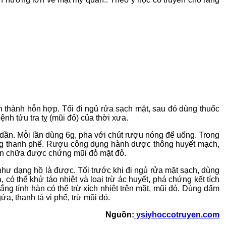
rộn thành hỗn hợp. Tối đi ngủ rửa sạch mặt, sau đó dùng thuốc
h tửu tra tỵ (mũi đỏ) của thời xưa.
ng dần. Mỗi lần dùng 6g, pha với chút rượu nóng để uống. Trong
phong thanh phế. Rượu công dụng hành dược thông huyết mạch,
nên chữa được chứng mũi đỏ mặt đỏ.
m như dạng hồ là được. Tối trước khi đi ngủ rửa mặt sạch, dùng
ó thể khử táo nhiệt và loại trừ ác huyết, phá chứng kết tích
ị đắng tính hàn có thể trừ xích nhiệt trên mặt, mũi đỏ. Dùng dấm
a, thanh tả vị phế, trừ mũi đỏ.
Nguồn:
ysiyhoccotruyen.com