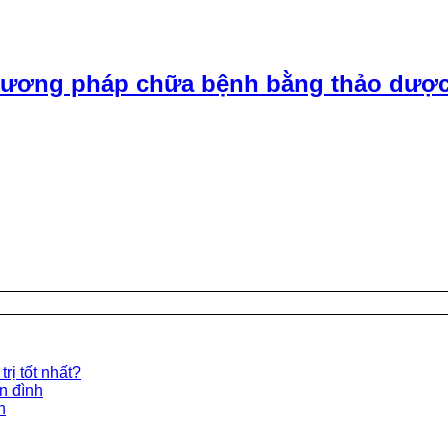
ương pháp chữa bệnh bằng thảo dược
rị tốt nhất?
ền đình
n