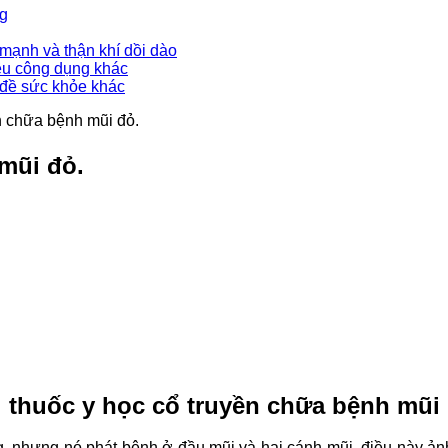
ng
mạnh và thận khí dồi dào
ều công dụng khác
 đề sức khỏe khác
n chữa bệnh mũi đỏ.
mũi đỏ.
i thuốc y học cổ truyền chữa bệnh mũi 
g, nhưng nó phát bệnh ở đầu mũi và hai cánh mũi, điều này ả