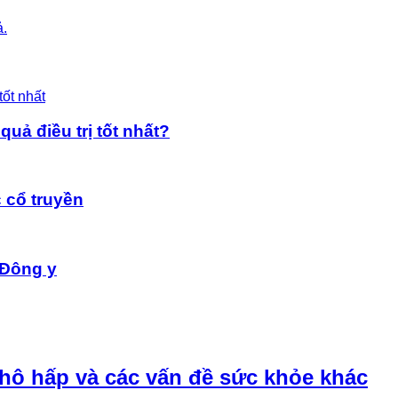
ả.
uả điều trị tốt nhất?
 cổ truyền
 Đông y
 hô hấp và các vấn đề sức khỏe khác