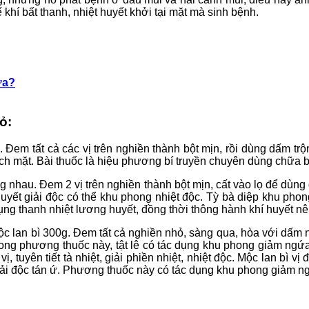
 khí bất thanh, nhiệt huyết khởi tại mặt mà sinh bệnh.
ưa?
ỏ:
u. Đem tất cả các vị trên nghiền thành bột mịn, rồi dùng dấm t
 mặt. Bài thuốc là hiệu phương bí truyền chuyên dùng chữa bện
ằng nhau. Đem 2 vị trên nghiền thành bột mịn, cất vào lọ để dù
g huyết giải độc có thể khu phong nhiệt độc. Tỳ bà diệp khu 
ụng thanh nhiệt lương huyết, đồng thời thông hành khí huyết 
g, mộc lan bì 300g. Đem tất cả nghiền nhỏ, sàng qua, hòa với dấ
g phương thuốc này, tật lê có tác dụng khu phong giảm ngứa, c
vị, tuyên tiết tà nhiệt, giải phiền nhiệt, nhiệt độc. Mộc lan bì v
giải độc tán ứ. Phương thuốc này có tác dụng khu phong giảm ngứ