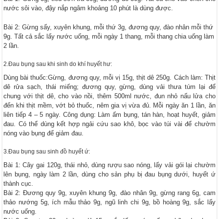
nước sôi vào, đậy nắp ngâm khoảng 10 phút là dùng được.
Bài 2: Gừng sấy, xuyên khung, mỗi thứ 3g, đương quy, đào nhân mỗi thứ
9g. Tất cả sắc lấy nước uống, mỗi ngày 1 thang, mỗi thang chia uống làm
2 lần.
2.Đau bụng sau khi sinh do khí huyết hư:
Dùng bài thuốc:Gừng, đương quy, mỗi vị 15g, thịt dê 250g. Cách làm: Thịt
dê rửa sạch, thái miếng; đương quy, gừng, dùng vải thưa túm lại để
chung với thịt dê, cho vào nồi, thêm 500ml nước, đun nhỏ nấu lửa cho
đến khi thịt mềm, vớt bỏ thuốc, nêm gia vị vừa đủ. Mỗi ngày ăn 1 lần, ăn
liên tiếp 4 – 5 ngày. Công dụng: Làm ấm bụng, tán hàn, hoạt huyết, giảm
đau. Có thể dùng kết hợp ngải cứu sao khô, bọc vào túi vài để chườm
nóng vào bụng để giảm đau.
3.Đau bụng sau sinh đồ huyết ứ:
Bài 1: Cây gai 120g, thái nhỏ, dùng rượu sao nóng, lấy vải gói lại chườm
lên bụng, ngày làm 2 lần, dùng cho sản phụ bị đau bụng dưới, huyết ứ
thành cục.
Bài 2: Đương quy 9g, xuyên khung 9g, đào nhân 9g, gừng rang 6g, cam
thảo nướng 5g, ích mẫu thảo 9g, ngũ linh chi 9g, bồ hoàng 9g, sắc lấy
nước uống.