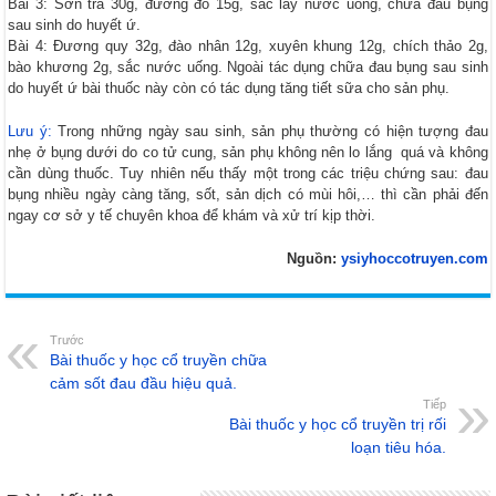
Bài 3: Sơn tra 30g, đường đỏ 15g, sắc lấy nước uống, chữa đau bụng
sau sinh do huyết ứ.
Bài 4: Đương quy 32g, đào nhân 12g, xuyên khung 12g, chích thảo 2g,
bào khương 2g, sắc nước uống. Ngoài tác dụng chữa đau bụng sau sinh
do huyết ứ bài thuốc này còn có tác dụng tăng tiết sữa cho sản phụ.
Lưu ý:
Trong những ngày sau sinh, sản phụ thường có hiện tượng đau
nhẹ ở bụng dưới do co tử cung, sản phụ không nên lo lắng quá và không
cần dùng thuốc. Tuy nhiên nếu thấy một trong các triệu chứng sau: đau
bụng nhiều ngày càng tăng, sốt, sản dịch có mùi hôi,… thì cần phải đến
ngay cơ sở y tế chuyên khoa để khám và xử trí kịp thời.
Nguồn:
ysiyhoccotruyen.com
Trước
Bài thuốc y học cổ truyền chữa
cảm sốt đau đầu hiệu quả.
Tiếp
Bài thuốc y học cổ truyền trị rối
loạn tiêu hóa.