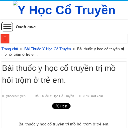
Danh mục
Sử dụng thuốc Đông y như thế nào để đạt hiệu quả điều trị tốt nhất?
Trang chủ
>
Bài Thuốc Y Học Cổ Truyền
>
Bài thuốc y học cổ truyền trị
mồ hôi trộm ở trẻ em.
Các vị thuốc y học cổ truyền phòng và điều trị rối loạn tiền đình
Bài thuốc y học cổ truyền trị mồ
Phương pháp điều trị Sốt xuất huyết theo Y học cổ truyền
hôi trộm ở trẻ em.
Các phương pháp điều trị zona thần kinh bằng Đông y
Khám phá những lợi ích sức khỏe của đằng sâm
yhoccotruyen
Bài Thuốc Y Học Cổ Truyền
878 Lượt xem
Xuyên khung: Bí ẩn sức khỏe từ thảo dược phương đông
Hoài sơn (Sơn dược): Vị thuốc quý từ củ mài
Khám phá cây Đỗ trọng: Bí quyết cho xương khớp khỏe mạnh và thận khí dồi d
Bài thuốc y học cổ truyền trị mồ hôi trộm ở trẻ em.