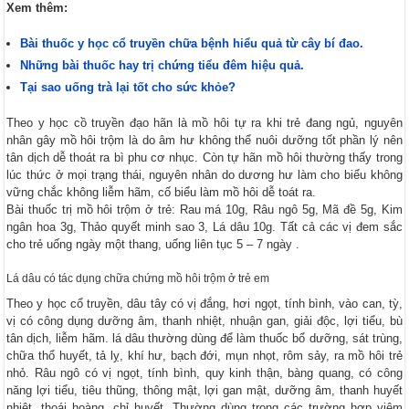
Xem thêm:
Bài thuốc y học cổ truyền chữa bệnh hiểu quả từ cây bí đao.
Những bài thuốc hay trị chứng tiểu đêm hiệu quả.
Tại sao uống trà lại tốt cho sức khỏe?
Theo y học cồ truyền đạo hãn là mồ hôi tự ra khi trẻ đang ngủ, nguyên
nhân gây mồ hôi trộm là do âm hư không thể nuôi dưỡng tốt phần lý nên
tân dịch dễ thoát ra bì phu cơ nhục. Còn tự hãn mồ hôi thường thấy trong
lúc thức ở mọi trạng thái, nguyên nhân do dương hư làm cho biểu không
vững chắc không liễm hãm, cố biểu làm mồ hôi dễ toát ra.
Bài thuốc trị mồ hôi trộm ở trẻ: Rau má 10g, Râu ngô 5g, Mã đề 5g, Kim
ngân hoa 3g, Thảo quyết minh sao 3, Lá dâu 10g. Tất cả các vị đem sắc
cho trẻ uống ngày một thang, uống liên tục 5 – 7 ngày .
Lá dâu có tác dụng chữa chứng mồ hôi trộm ở trẻ em
Theo y học cổ truyền, dâu tây có vị đắng, hơi ngọt, tính bình, vào can, tỳ,
vị có công dụng dưỡng âm, thanh nhiệt, nhuận gan, giải độc, lợi tiểu, bù
tân dịch, liễm hãm. lá dâu thường dùng để làm thuốc bổ dưỡng, sát trùng,
chữa thổ huyết, tả lỵ, khí hư, bạch đới, mụn nhọt, rôm sảy, ra mồ hôi trẻ
nhỏ. Râu ngô có vị ngọt, tính bình, quy kinh thận, bàng quang, có công
năng lợi tiểu, tiêu thũng, thông mật, lợi gan mật, dưỡng âm, thanh huyết
nhiệt, thoái hoàng, chỉ huyết. Thường dùng trong các trường hợp viêm