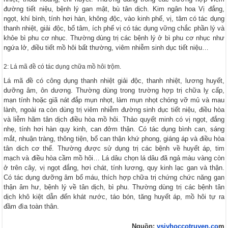
đường tiết niệu, bệnh lý gan mật, bù tân dịch. Kim ngân hoa Vị đắng,
ngọt, khí bình, tính hơi hàn, không độc, vào kinh phế, vị, tâm có tác dụng
thanh nhiệt, giải độc, bổ tâm, ích phế vị có tác dụng vững chắc phần lý và
khỏe bì phu cơ nhục. Thường dùng trị các bệnh lý ở bì phu cơ nhục như
ngứa lở, điều tiết mồ hôi bất thường, viêm nhiễm sinh dục tiết niệu…
2: Lá mã đề có tác dụng chữa mồ hôi trộm.
Lá mã đề có công dụng thanh nhiệt giải độc, thanh nhiệt, lương huyết,
dưỡng âm, ôn dương. Thường dùng trong trường hợp trị chữa lỵ cấp,
mạn tính hoặc giã nát đắp mụn nhọt, làm mụn nhọt chóng vỡ mủ và mau
lành, ngoài ra còn dùng trị viêm nhiễm đường sinh dục tiết niệu, điều hòa
và liễm hãm tân dịch điều hòa mồ hôi. Thảo quyết minh có vị ngọt, đắng
nhẹ, tính hơi hàn quy kinh, can đởm thận. Có tác dụng bình can, sáng
mắt, nhuận tràng, thông tiện, bổ can thận khứ phong, giáng áp và điều hòa
tân dich cơ thể. Thường được sử dụng trị các bệnh về huyết áp, tim
mạch và điều hòa cầm mồ hôi… Lá dâu chọn lá dâu đã ngả màu vàng còn
ở trên cây, vị ngọt đắng, hơi chát, tính lương, quy kinh lạc gan và thận.
Có tác dụng dưỡng âm bổ máu, thích hợp chữa trị chứng chức năng gan
thận âm hư, bệnh lý về tân dịch, bì phu. Thường dùng trị các bệnh tân
dịch khô kiệt dẫn đến khát nước, táo bón, tăng huyết áp, mồ hôi tự ra
đầm đìa toàn thân.
Nguồn:
ysiyhoccotruyen.co
m