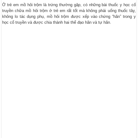
Đào nhân trong Đông y: Vị thuốc quý cho phụ nữ và nhiều công dụng khác
Ở trẻ em mồ hôi trộm là trứng thường gặp, có những bài thuốc y học cổ
truyền chữa mồ hôi trộm ở trẻ em rất tốt mà không phải uống thuốc tây,
Cát cánh: Hỗ trợ điều trị bệnh đường hô hấp và các vấn đề sức khỏe khác
không lo tác dụng phụ, mồ hôi trộm được xếp vào chứng “hãn” trong y
học cổ truyền và được chia thành hai thể đạo hãn và tự hãn.