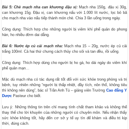
Bài 5: Chè mạch nha can khương đậu xị:
Mạch nha 150g, đậu xị 30g,
can khương 15g. Đậu xị, can khương nấu với 1.000 lít nước, lọc bỏ bã
cho mạch nha vào nấu tiếp thành món chè. Chia 3 lần uống trong ngày.
Công dụng: Thích hợp cho những người bị viêm khí phế quản do phong
hàn, ho nhiều đờm dai dẳng.
Bài 6: Nước ép củ cải mạch nha:
Mạch nha 15 – 20g, nước ép củ cải
trắng 100ml. Cả hai thứ chưng cách thủy cho sôi và tan đều, rồi uống.
Công dụng: Thích hợp dùng cho người bị ho gà, ho dài ngày do viêm khí
phế quản mạn…
Mặc dù mạch nha có tác dụng rất tốt đối với sức khỏe trong phòng và trị
bệnh, tuy nhiên những “người bị thấp nhiệt, đầy tích, nôn thổ, không tiêu
thì không nên dùng”, bác sĩ Trần Anh Tú – giảng viên Trường
Cao đẳng Y
Dược
Pasteur cho biết.
Lưu ý: Những thông tin trên chỉ mang tính chất tham khảo và không thể
thay thế cho lời khuyên của những người có chuyên môn. Nếu nhận thấy
sức khỏe không tốt, hãy đến cơ sở y tế uy tín để khám và điều trị kịp
thời, đúng cách.