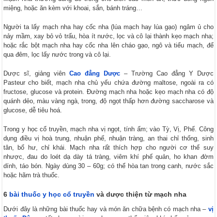
miệng, hoặc ăn kèm với khoai, sắn, bánh tráng…
Người ta lấy mạch nha hay cốc nha (lúa mạch hay lúa gạo) ngâm ủ cho
nảy mầm, xay bỏ vỏ trấu, hòa ít nước, lọc và cô lại thành kẹo mạch nha;
hoặc rắc bột mạch nha hay cốc nha lên cháo gạo, ngô và tiểu mạch, để
qua đêm, lọc lấy nước trong và cô lại.
Dược sĩ, giảng viên
Cao đẳng Dược
– Trường Cao đẳng Y Dược
Pasteur cho biết, mạch nha chủ yếu chứa đường maltose, ngoài ra có
fructose, glucose và protein. Đường mạch nha hoặc kẹo mạch nha có độ
quánh dẻo, màu vàng ngà, trong, độ ngọt thấp hơn đường saccharose và
glucose, dễ tiêu hoá.
Trong y học cổ truyền, mạch nha vị ngọt, tính ấm; vào Tỳ, Vị, Phế. Công
dụng điều vị hoà trung, nhuận phế, nhuận tràng, an thai chỉ thống, sinh
tân, bổ hư, chỉ khái. Mạch nha rất thích hợp cho người cơ thể suy
nhược, đau do loét dạ dày tá tràng, viêm khí phế quản, ho khan đờm
dính, táo bón. Ngày dùng 30 – 60g; có thể hòa tan trong canh, nước sắc
hoặc hãm trà thuốc.
6
bài thuốc y học cổ truyền
và dược thiện từ mạch nha
Dưới đây là những bài thuốc hay và món ăn chữa bệnh có mạch nha –
vị