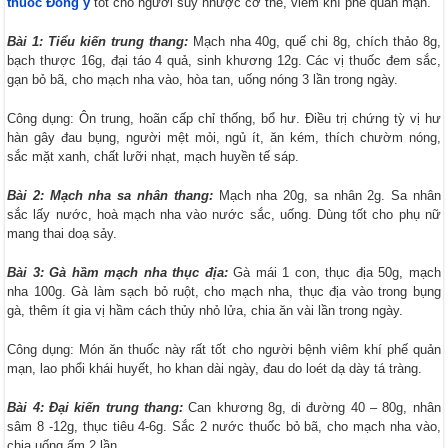
thuốc Đông y
tốt cho người suy nhược cơ thể, viêm khí phế quản mạn.
Bài 1: Tiểu kiến trung thang:
Mạch nha 40g, quế chi 8g, chích thảo 8g,
bạch thược 16g, đại táo 4 quả, sinh khương 12g. Các vị thuốc đem sắc,
gạn bỏ bã, cho mạch nha vào, hòa tan, uống nóng 3 lần trong ngày.
Công dụng: Ôn trung, hoãn cấp chỉ thống, bổ hư. Điều trị chứng tỳ vị hư
hàn gây đau bụng, người mệt mỏi, ngủ ít, ăn kém, thích chườm nóng,
sắc mặt xanh, chất lưỡi nhạt, mạch huyền tế sáp.
Bài 2: Mạch nha sa nhân thang:
Mạch nha 20g, sa nhân 2g. Sa nhân
sắc lấy nước, hoà mạch nha vào nước sắc, uống. Dùng tốt cho phụ nữ
mang thai doạ sảy.
Bài 3: Gà hầm mạch nha thục địa:
Gà mái 1 con, thục địa 50g, mạch
nha 100g. Gà làm sạch bỏ ruột, cho mạch nha, thục địa vào trong bụng
gà, thêm ít gia vị hầm cách thủy nhỏ lửa, chia ăn vài lần trong ngày.
Công dụng: Món ăn thuốc này rất tốt cho người bệnh viêm khí phế quản
mạn, lao phổi khái huyết, ho khan dài ngày, đau do loét dạ dày tá tràng.
Bài 4: Đại kiến trung thang:
Can khương 8g, di đường 40 – 80g, nhân
sâm 8 -12g, thục tiêu 4-6g. Sắc 2 nước thuốc bỏ bã, cho mạch nha vào,
chia uống ấm 2 lần.