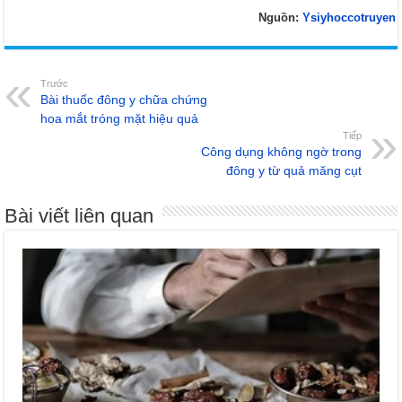
Nguồn:
Ysiyhoccotruyen
Trước
Bài thuốc đông y chữa chứng
hoa mắt tróng mặt hiệu quả
Tiếp
Công dụng không ngờ trong
đông y từ quả măng cụt
Bài viết liên quan