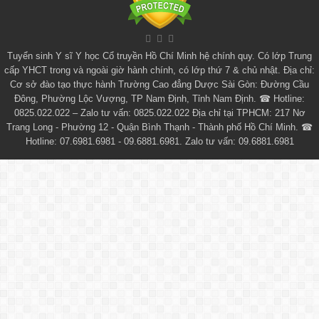
Tuyển sinh
Y sĩ Y học Cổ truyền Hồ Chí Minh
hệ chính quy. Có lớp
Trung
cấp YHCT
trong và ngoài giờ hành chính, có lớp thứ 7 & chủ nhật. Địa chỉ:
Cơ sở đào tạo thực hành Trường Cao đẳng Dược Sài Gòn: Đường Cầu
Đông, Phường Lộc Vượng, TP Nam Định, Tỉnh Nam Định. ☎ Hotline:
0825.022.022 – Zalo tư vấn: 0825.022.022 Địa chỉ tại TPHCM: 217 Nơ
Trang Long - Phường 12 - Quận Bình Thạnh - Thành phố Hồ Chí Minh. ☎
Hotline: 07.6981.6981 - 09.6881.6981. Zalo tư vấn: 09.6881.6981