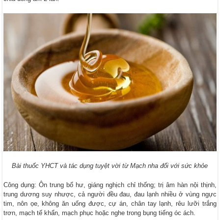
Bài thuốc YHCT và tác dụng tuyệt vời từ Mạch nha đối với sức khỏe
Công dụng: Ôn trung bổ hư, giáng nghịch chỉ thống; trị âm hàn nội thịnh,
trung dương suy nhược, cả người đều đau, đau lạnh nhiều ở vùng ngực
tim, nôn ọe, không ăn uống được, cự án, chân tay lạnh, rêu lưỡi trắng
trơn, mạch tế khẩn, mạch phục hoặc nghe trong bụng tiếng óc ách.