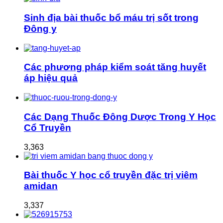
Sinh địa bài thuốc bổ máu trị sốt trong
Đông y
Các phương pháp kiểm soát tăng huyết
áp hiệu quả
Các Dạng Thuốc Đông Dược Trong Y Học
Cổ Truyền
3,363
Bài thuốc Y học cổ truyền đặc trị viêm
amidan
3,337