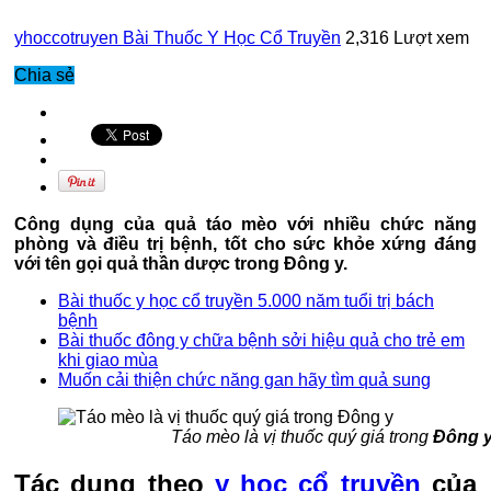
yhoccotruyen
Bài Thuốc Y Học Cổ Truyền
2,316 Lượt xem
Chia sẻ
Công dụng của quả táo mèo với nhiều chức năng
phòng và điều trị bệnh, tốt cho sức khỏe xứng đáng
với tên gọi quả thần dược trong Đông y.
Bài thuốc y học cổ truyền 5.000 năm tuổi trị bách
bệnh
Bài thuốc đông y chữa bệnh sởi hiệu quả cho trẻ em
khi giao mùa
Muốn cải thiện chức năng gan hãy tìm quả sung
Táo mèo là vị thuốc quý giá trong
Đông 
Tác dụng theo
y học cổ truyền
của