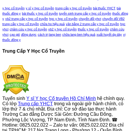
y học cổ truyền
y sĩ y học cổ truyền
trung cấp y học cổ truyền
bài thuốc YHCT
bài
thuốc đông y
bài thuốc y học cổ truyền
tuyển sinh trung cấp y học cổ truyền
thuốc đông
y
vb2 trung cấp y học cổ truyền
học y học cổ truyền
chuyển đổi yhct
chuyển đổi VB2
trung cấp y học cổ truyền
chữa ho hiệu quả
văn bằng 2 trung cấp y học cổ truyền
học
yhct
châm cứu y học cổ truyền
vb2 y học cổ truyền
thuốc y học cổ truyền
châm cứu
yhct
cạo gió
đông dược
cách trị lang ben
chữa lang ben hiệu quả
xuất huyết dạ dày
vị
thuốc đông y
Trung Cấp Y Học Cổ Truyền
Tuyển sinh
Y sĩ Y học Cổ truyền Hồ Chí Minh
hệ chính quy.
Có lớp
Trung cấp YHCT
trong và ngoài giờ hành chính, có
lớp thứ 7 & chủ nhật. Địa chỉ: Cơ sở đào tạo thực hành
Trường Cao đẳng Dược Sài Gòn: Đường Cầu Đông,
Phường Lộc Vượng, TP Nam Định, Tỉnh Nam Định. ☎
Hotline: 0825.022.022 – Zalo tư vấn: 0825.022.022 Địa chỉ
tại TPHCM: 217 Nơ Trang Long - Phường 12 - Quận Bình