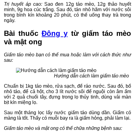
Trị huyết áp cao:
Sao đen 12g táo mèo, 12g thảo huyết
minh, 9g hoa cúc trắng. Sau đó, tán nhỏ hãm với nước sôi
trong bình kín khoảng 20 phút, có thể uống thay trà trong
ngày.
Bài thuốc
Đông y
từ giấm táo mèo
và mật ong
Giấm táo mèo bạn có thể mua hoặc làm với cách thức như
sau:
Hướng dẫn cách làm giấm táo mèo
Chuẩn bị 1kg táo mèo, rửa sạch, để ráo nước. Sau đó, bổ
nhỏ táo, để cả hột, cho 3 lít nước sôi để nguội còn âm ấm
với 2 quả chuối tây, đựng trong lọ thủy tinh, dùng vải màn
bịt kín miệng lọ.
Sau một tháng lọc lấy nước giấm táo dùng dần. Giấm có
màng là tốt. Thấy có muỗi bay ra là giấm hỏng, phải làm lại.
Giấm táo mèo và mật ong có thể chữa những bệnh sau: