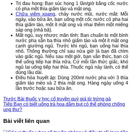
Trị đau họng: Bạn súc họng 1 lần/giờ bằng cốc nước
có pha một thìa giấm táo và mật ong.
Chữa viêm xoang
, chảy nước mũi, nước mắt: Mỗi
ngày, vào bữa ăn, bạn uống một cốc nước có pha hai
thìa giấm táo, một ít mật ong và nhai thêm một miếng
sáp ong (nhả bã).
Mất ngủ, suy nhược mãn tính: Bạn chuẩn bị một bình
nước pha sẵn ba thìa nhỏ giấm táo và một ít mật ong
cạnh giường ngủ. Trước khi ngủ, bạn uống hai thìa
nhỏ. Thông thường chỉ sau nửa giờ là bạn đã chìm
vào giấc ngủ. Nếu sau một giờ, bạn vẫn thức, bạn có
thể uống tiếp hai thìa nữa. Cứ mỗi lần thức giấc, khó
ngủ lại uống tiếp hai thìa. Thuốc ngủ này lành, có thể
dùng lâu dài.
Điều hòa huyết áp: Dùng 200ml nước pha với 3 thìa
giấm táo mèo và 2 thìa mật ong. Hàng ngày uống 4
lần trước hoặc sau bữa ăn.
Trước
Bài thuốc y học cổ truyền quý giá từ trứng gà
Tiếp
Bạn có biết uống trà hoa dâm bụt có thể phòng chống
ung thư?
Bài viết liên quan