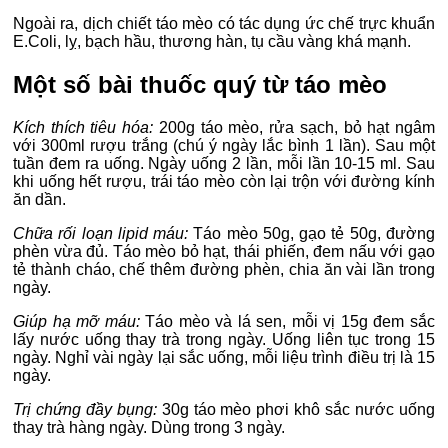
Ngoài ra, dịch chiết táo mèo có tác dụng ức chế trực khuẩn
E.Coli, lỵ, bạch hầu, thương hàn, tụ cầu vàng khá mạnh.
Một số bài thuốc quý từ táo mèo
Kích thích tiêu hóa:
200g táo mèo, rửa sạch, bỏ hạt ngâm
với 300ml rượu trắng (chú ý ngày lắc bình 1 lần). Sau một
tuần đem ra uống. Ngày uống 2 lần, mỗi lần 10-15 ml. Sau
khi uống hết rượu, trái táo mèo còn lại trộn với đường kính
ăn dần.
Chữa rối loạn lipid máu:
Táo mèo 50g, gạo tẻ 50g, đường
phèn vừa đủ. Táo mèo bỏ hạt, thái phiến, đem nấu với gạo
tẻ thành cháo, chế thêm đường phèn, chia ăn vài lần trong
ngày.
Giúp hạ mỡ máu:
Táo mèo và lá sen, mỗi vị 15g đem sắc
lấy nước uống thay trà trong ngày. Uống liên tục trong 15
ngày. Nghỉ vài ngày lại sắc uống, mỗi liệu trình điều trị là 15
ngày.
Trị chứng đầy bụng:
30g táo mèo phơi khô sắc nước uống
thay trà hàng ngày. Dùng trong 3 ngày.