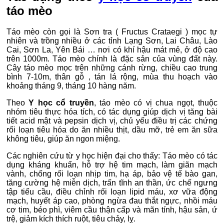
táo mèo
Táo mèo còn gọi là Sơn tra ( Fructus Crataegi ) mọc tự
nhiên và trồng nhiều ở các tỉnh Lạng Sơn, Lai Châu, Lào
Cai, Sơn La, Yên Bái … nơi có khí hậu mát mẻ, ở độ cao
trên 1000m. Táo mèo chính là đặc sản của vùng đất này.
Cây táo mèo mọc trên những cánh rừng, chiều cao trung
bình 7-10m, thân gỗ , tán lá rộng, mùa thu hoạch vào
khoảng tháng 9, tháng 10 hàng năm.
Theo
Y học cổ truyền
, táo mèo có vị chua ngọt, thuộc
nhóm tiêu thực hóa tích, có tác dụng giúp dịch vị tăng bài
tiết acid mật và pepsin dịch vị, chủ yếu điều trị các chứng
rối loạn tiêu hóa do ăn nhiều thịt, dầu mỡ, trẻ em ăn sữa
không tiêu, giúp ăn ngon miệng.
Các nghiên cứu từ y học hiện đại cho thấy: Táo mèo có tác
dụng kháng khuẩn, hỗ trợ hệ tim mạch, làm giãn mạch
vành, chống rối loạn nhịp tim, hạ áp, bảo vệ tế bào gan,
tăng cường hệ miễn dịch, trấn tĩnh an thần, ức chế ngưng
tập tiểu cầu, điều chỉnh rối loạn lipid máu, xơ vữa động
mạch, huyết áp cao, phòng ngừa đau thắt ngực, nhồi máu
cơ tim, béo phì, viêm cầu thận cấp và mãn tính, hậu sản, ứ
trệ, giảm kích thích ruột, tiêu chảy, lỵ.