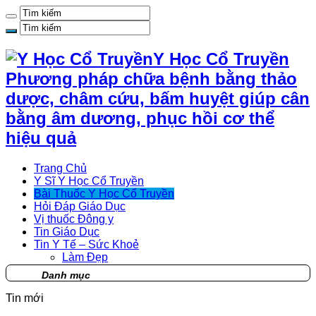
Y Học Cổ Truyền
Phương pháp chữa bệnh bằng thảo
dược, châm cứu, bấm huyệt giúp cân
bằng âm dương, phục hồi cơ thể
hiệu quả
Trang Chủ
Y Sĩ Y Học Cổ Truyền
Bài Thuốc Y Học Cổ Truyền
Hỏi Đáp Giáo Dục
Vị thuốc Đông y
Tin Giáo Dục
Tin Y Tế – Sức Khoẻ
Làm Đẹp
Danh mục
Tin mới