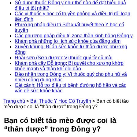
Sử dụng thuốc Đông y như thế nào để đạt hiệu quả
điều trị tốt nhất?
Các vị thuốc y học cổ truyền phòng và điều trị rối loạn
tiền đình
Phương pháp điều trị Sốt xuất huyết theo Y học cổ
truyền
Các phương pháp điều trị zona thần kinh bằng Đông y
Khám phá những lợi ích sức khỏe của đằng sâm
Xuyên khung: Bí ẩn sức khỏe từ thảo dược phương
đông
Hoài sơn (Sơn dược): Vị thuốc quý từ củ mài
Khám phá cây Đỗ trọng: Bí quyết cho xương khớp
khỏe mạnh và thận khí dồi dào
Đào nhân trong Đông y: Vị thuốc quý cho phụ nữ và
nhiều công dụng khác
Cát cánh: Hỗ trợ điều trị bệnh đường hô hấp và các
vấn đề sức khỏe khác
Trang chủ
>
Bài Thuốc Y Học Cổ Truyền
>
Bạn có biết táo
mèo được coi là “thần dược” trong Đông y?
Bạn có biết táo mèo được coi là
“thần dược” trong Đông y?