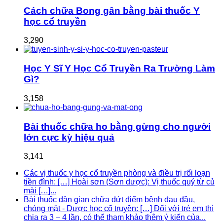
Cách chữa Bong gân bằng bài thuốc Y
học cổ truyền
3,290
Học Y Sĩ Y Học Cổ Truyền Ra Trường Làm
Gì?
3,158
Bài thuốc chữa ho bằng gừng cho người
lớn cực kỳ hiệu quả
3,141
Các vị thuốc y học cổ truyền phòng và điều trị rối loạn
tiền đình: […] Hoài sơn (Sơn dược): Vị thuốc quý từ củ
mài […]...
Bài thuốc dân gian chữa dứt điểm bệnh đau đầu,
chóng mặt - Dược học cổ truyền: […] Đối với trẻ em thì
chia ra 3 – 4 lần, có thể tham khảo thêm ý kiến của...