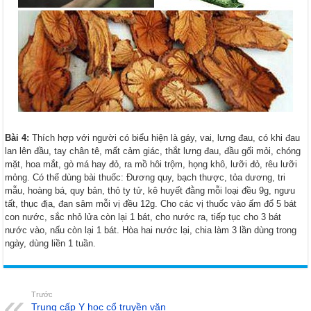
Bài 4:
Thích hợp với người có biểu hiện là gáy, vai, lưng đau, có khi đau
lan lên đầu, tay chân tê, mất cảm giác, thắt lưng đau, đầu gối mỏi, chóng
mặt, hoa mắt, gò má hay đỏ, ra mồ hôi trộm, họng khô, lưỡi đỏ, rêu lưỡi
mỏng. Có thể dùng bài thuốc: Đương quy, bạch thược, tỏa dương, tri
mẫu, hoàng bá, quy bản, thỏ ty tử, kê huyết đằng mỗi loại đều 9g, ngưu
tất, thục địa, đan sâm mỗi vị đều 12g. Cho các vị thuốc vào ấm đổ 5 bát
con nước, sắc nhỏ lửa còn lại 1 bát, cho nước ra, tiếp tục cho 3 bát
nước vào, nấu còn lại 1 bát. Hòa hai nước lại, chia làm 3 lần dùng trong
ngày, dùng liền 1 tuần.
Trước
Trung cấp Y học cổ truyền văn