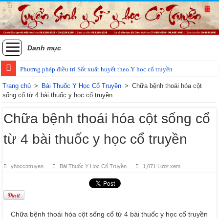
Danh mục
Phương pháp điều trị Sốt xuất huyết theo Y học cổ truyền
Các phương pháp điều trị zona thần kinh bằng Đông y
Trang chủ
>
Bài Thuốc Y Học Cổ Truyền
>
Chữa bệnh thoái hóa cột
sống cổ từ 4 bài thuốc y học cổ truyền
Chữa bệnh thoái hóa cột sống cổ
từ 4 bài thuốc y học cổ truyền
yhoccotruyen
Bài Thuốc Y Học Cổ Truyền
1,071 Lượt xem
Chữa bệnh thoái hóa cột sống cổ từ 4 bài thuốc y học cổ truyền