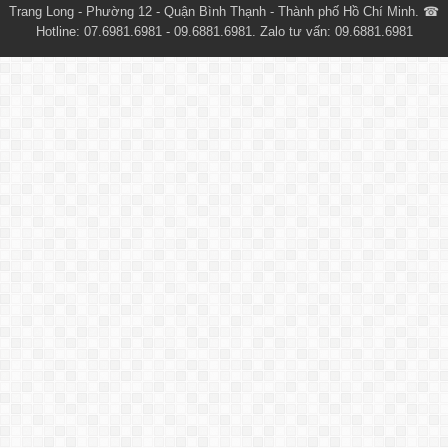
Trang Long - Phường 12 - Quận Bình Thạnh - Thành phố Hồ Chí Minh. ☎
Hotline: 07.6981.6981 - 09.6881.6981. Zalo tư vấn: 09.6881.6981