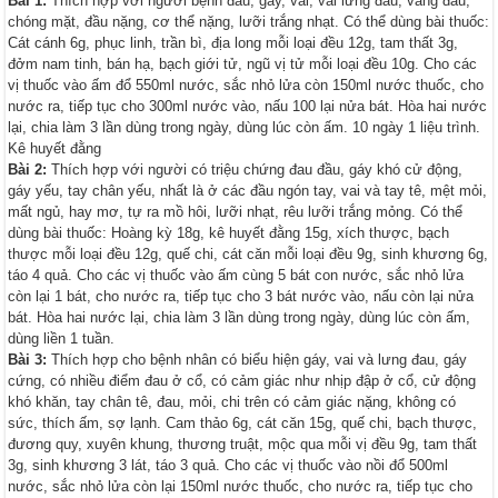
Bài 1:
Thích hợp với người bệnh đầu, gáy, vai, vai lưng đau; váng đầu,
chóng mặt, đầu nặng, cơ thể nặng, lưỡi trắng nhạt. Có thể dùng bài thuốc:
Cát cánh 6g, phục linh, trần bì, địa long mỗi loại đều 12g, tam thất 3g,
đởm nam tinh, bán hạ, bạch giới tử, ngũ vị tử mỗi loại đều 10g. Cho các
vị thuốc vào ấm đổ 550ml nước, sắc nhỏ lửa còn 150ml nước thuốc, cho
nước ra, tiếp tục cho 300ml nước vào, nấu 100 lại nửa bát. Hòa hai nước
lại, chia làm 3 lần dùng trong ngày, dùng lúc còn ấm. 10 ngày 1 liệu trình.
Kê huyết đằng
Bài 2:
Thích hợp với người có triệu chứng đau đầu, gáy khó cử động,
gáy yếu, tay chân yếu, nhất là ở các đầu ngón tay, vai và tay tê, mệt mỏi,
mất ngủ, hay mơ, tự ra mồ hôi, lưỡi nhạt, rêu lưỡi trắng mỏng. Có thể
dùng bài thuốc: Hoàng kỳ 18g, kê huyết đằng 15g, xích thược, bạch
thược mỗi loại đều 12g, quế chi, cát căn mỗi loại đều 9g, sinh khương 6g,
táo 4 quả. Cho các vị thuốc vào ấm cùng 5 bát con nước, sắc nhỏ lửa
còn lại 1 bát, cho nước ra, tiếp tục cho 3 bát nước vào, nấu còn lại nửa
bát. Hòa hai nước lại, chia làm 3 lần dùng trong ngày, dùng lúc còn ấm,
dùng liền 1 tuần.
Bài 3:
Thích hợp cho bệnh nhân có biểu hiện gáy, vai và lưng đau, gáy
cứng, có nhiều điểm đau ở cổ, có cảm giác như nhịp đập ở cổ, cử động
khó khăn, tay chân tê, đau, mỏi, chi trên có cảm giác nặng, không có
sức, thích ấm, sợ lạnh. Cam thảo 6g, cát căn 15g, quế chi, bạch thược,
đương quy, xuyên khung, thương truật, mộc qua mỗi vị đều 9g, tam thất
3g, sinh khương 3 lát, táo 3 quả. Cho các vị thuốc vào nồi đổ 500ml
nước, sắc nhỏ lửa còn lại 150ml nước thuốc, cho nước ra, tiếp tục cho