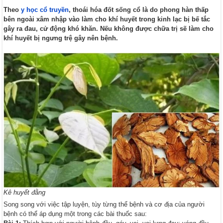
Theo
y học cổ truyền
, thoái hóa đốt sống cổ là do phong hàn thấp
bên ngoài xâm nhập vào làm cho khí huyết trong kinh lạc bị bế tắc
gây ra đau, cử động khó khăn. Nếu không được chữa trị sẽ làm cho
khí huyết bị ngưng trệ gây nên bệnh.
Kê huyết đằng
Song song với việc tập luyện, tùy từng thể bệnh và cơ địa của người
bệnh có thể áp dụng một trong các bài thuốc sau: