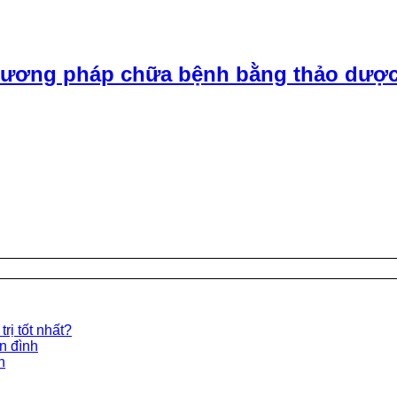
ương pháp chữa bệnh bằng thảo dược
rị tốt nhất?
ền đình
n