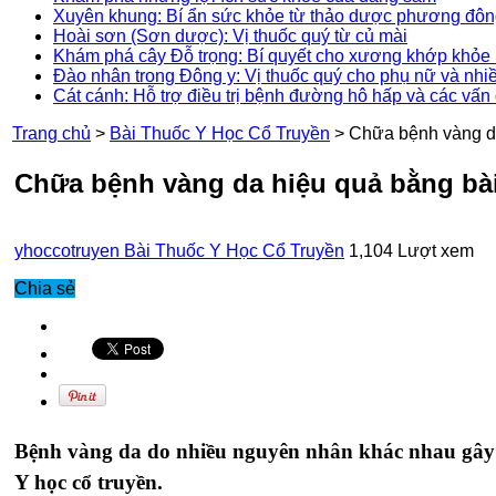
Xuyên khung: Bí ẩn sức khỏe từ thảo dược phương đô
Hoài sơn (Sơn dược): Vị thuốc quý từ củ mài
Khám phá cây Đỗ trọng: Bí quyết cho xương khớp khỏe 
Đào nhân trong Đông y: Vị thuốc quý cho phụ nữ và nhi
Cát cánh: Hỗ trợ điều trị bệnh đường hô hấp và các vấn
Trang chủ
>
Bài Thuốc Y Học Cổ Truyền
>
Chữa bệnh vàng da
Chữa bệnh vàng da hiệu quả bằng bài
yhoccotruyen
Bài Thuốc Y Học Cổ Truyền
1,104 Lượt xem
Chia sẻ
Bệnh vàng da do nhiều nguyên nhân khác nhau gây nê
Y học cổ truyền.