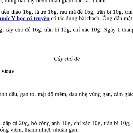
m, dùng bài này bệnh nhân giảm đau rất nhanh.
iền thảo 16g, lá tre 16g, rau mã đề 16g, trần bì 10g, tr
huốc Y học cổ truyền
có tác dụng bài thạch. Ống dẫn mật
 cây chó đẻ 16g, trần bì 12g, chỉ xác 10g. Ngày 1 thang
Cây chó đẻ
 virus
đỉnh đầu, gan to, mật độ mềm, đau nhẹ vùng gan, cảm giác
n
u dấp cá 20g, bồ công anh 16g, chỉ xác 10g, trần bì 10g
ống viêm, thanh nhiệt, nhuận gan.