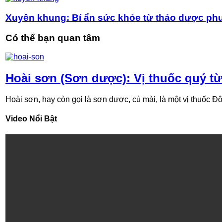
Xuyên khung: Bí ẩn sức khỏe từ thảo dược p
Có thể bạn quan tâm
Hoài sơn (Sơn dược): Vị thuốc quý từ
Hoài sơn, hay còn gọi là sơn dược, củ mài, là một vị thuốc Đôn
Video Nổi Bật