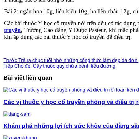
Bài 2: ngân hoa 10g, liên kiều 10g, hạ liên châu 12g, c
Các bài thuốc Y học cổ truyền nói trên đều có tác dụng 
truyền
, Trường Cao đẳng Y Dược Pasteur, khi mắc phải
khi áp dụng các bài thuốc Y học cổ truyền để điều trị.
Trước
Trẻ ra chục tuổi nhờ những công thức làm đẹp da đơn 
Tiếp
Chó đẻ: Cây thuốc quý chữa bệnh tiểu đường
Bài viết liên quan
Các vị thuốc y học cổ truyền phòng và điều trị r
Khám phá những lợi ích sức khỏe của đằng s