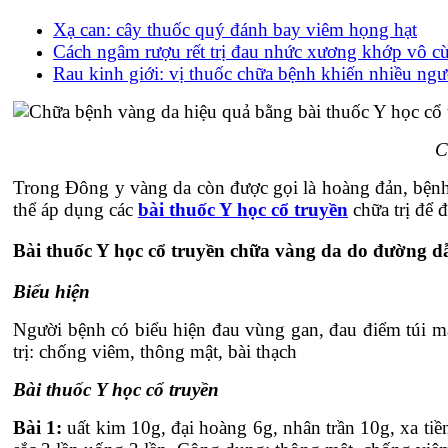
Xạ can: cây thuốc quý đánh bay viêm họng hạt
Cách ngâm rượu rết trị đau nhức xương khớp vô c
Rau kinh giới: vị thuốc chữa bệnh khiến nhiều ngư
C
Trong Đông y vàng da còn được gọi là hoàng đản, bệnh
thể áp dụng các
bài thuốc Y học cổ truyền
chữa trị để đ
Bài thuốc Y học cổ truyền chữa vàng da do đường dẫ
Biểu hiện
Người bệnh có biểu hiện đau vùng gan, đau điểm túi mậ
trị: chống viêm, thông mật, bài thạch
Bài thuốc Y học cổ truyền
Bài 1:
uất kim 10g, đại hoàng 6g, nhân trần 10g, xa tiề