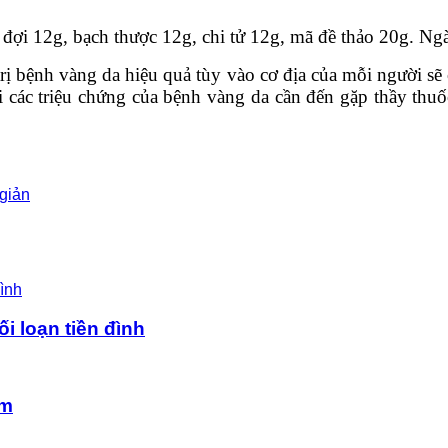
ủ đợi 12g, bạch thược 12g, chi tử 12g, mã đề thảo 20g. Ngà
trị bệnh vàng da hiệu quả tùy vào cơ địa của mỗi người sẽ
 các triệu chứng của bệnh vàng da cần đến gặp thầy thuố
giản
ối loạn tiền đình
âm