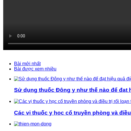
Bài mới nhất
Bài được xem nhiều
Sử dụng thuốc Đông y như thế nào để đạt hi
Các vị thuốc y học cổ truyền phòng và điều t