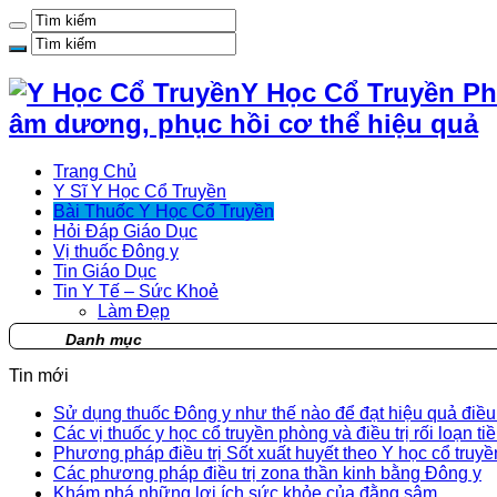
Y Học Cổ Truyền Ph
âm dương, phục hồi cơ thể hiệu quả
Trang Chủ
Y Sĩ Y Học Cổ Truyền
Bài Thuốc Y Học Cổ Truyền
Hỏi Đáp Giáo Dục
Vị thuốc Đông y
Tin Giáo Dục
Tin Y Tế – Sức Khoẻ
Làm Đẹp
Danh mục
Tin mới
Sử dụng thuốc Đông y như thế nào để đạt hiệu quả điều t
Các vị thuốc y học cổ truyền phòng và điều trị rối loạn ti
Phương pháp điều trị Sốt xuất huyết theo Y học cổ truyề
Các phương pháp điều trị zona thần kinh bằng Đông y
Khám phá những lợi ích sức khỏe của đằng sâm