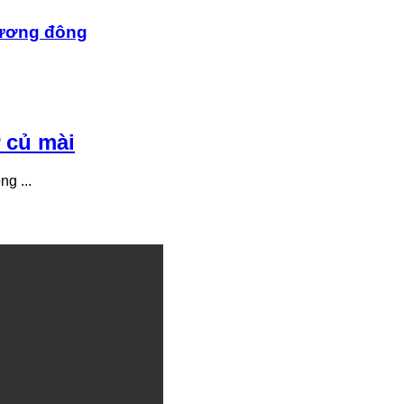
hương đông
 củ mài
g ...