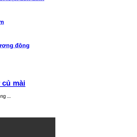
âm
hương đông
 củ mài
g ...