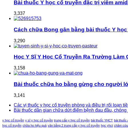
Bài thuốc Y học cổ truyền đặc trị viêm ami
3,337
Cách chữa Bong gân bằng bài thuốc Y học 
3,290
Học Y Sĩ Y Học Cổ Truyền Ra Trường Làm 
3,158
Bài thuốc chữa ho bằng gừng cho người lớ
3,141
Các vị thuốc y học cổ truyền phòng và điều trị rối loạn t
Bài thuốc dân gian chữa dứt điểm bệnh đau đầu, chóng mặt
y học cổ truyền
y sĩ y học cổ truyền
trung cấp y học cổ truyền
bài thuốc YHCT
bài thuốc
học cổ truyền
chữa ho hiệu quả
văn bằng 2 trung cấp y học cổ truyền
học yhct
châm cứu 