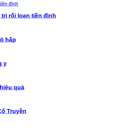
rị rối loạn tiền đình
hô hấp
g y
hiệu quả
Cổ Truyền