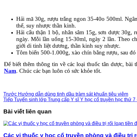
Hải mã 30g, rượu trắng ngon 35-40o 500ml. Ngâm
thể, suy nhược thần kinh.
Hải cẩu thận 1 bộ, nhân sâm 15g, sơn dược 30g, rư
ngày. Mỗi lần uống 15-30ml, ngày 2 lần. Theo ch
giới di tinh liệt dương, thần kinh suy nhược.
Tôm biển 500-1.000g, xào chín bằng rượu, sau đó 
Để biết thêm thông tin về các loại thuốc tân dược, bà
Nam
. Chúc các bạn luôn có sức khỏe tốt.
Trước
Hướng dẫn dùng tinh dầu tràm sát khuẩn tiêu viêm
Tiếp
Tuyển sinh lớp Trung cấp Y sĩ Y học cổ truyền học thứ 7
Bài viết liên quan
Các vị thuốc y học cổ truyền phòng và điều trị r