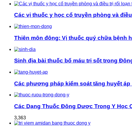
Các vị thuốc y học cổ truyền phòng và điều t
Thiên môn đông: Vị thuốc quý chữa bệnh 
Sinh địa bài thuốc bổ máu trị sốt trong Đôn
Các phương pháp kiểm soát tăng huyết áp 
Các Dạng Thuốc Đông Dược Trong Y Học 
3,363