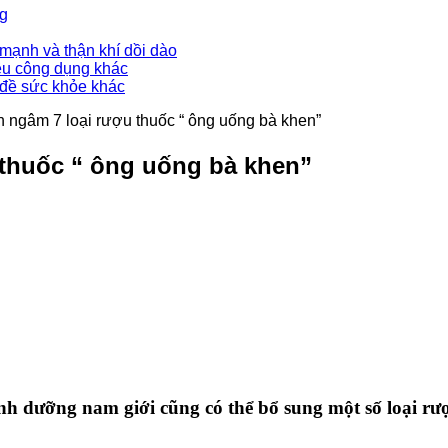
ng
mạnh và thận khí dồi dào
ều công dụng khác
 đề sức khỏe khác
ngâm 7 loại rượu thuốc “ ông uống bà khen”
thuốc “ ông uống bà khen”
inh dưỡng nam giới cũng có thể bổ sung một số loại rư