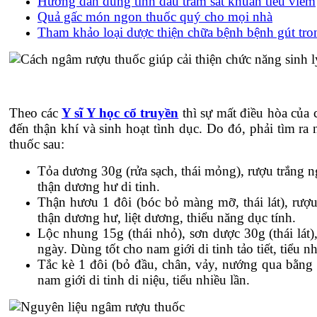
Hướng dẫn dùng tinh dầu tràm sát khuẩn tiêu viêm
Quả gấc món ngon thuốc quý cho mọi nhà
Tham khảo loại dược thiện chữa bệnh bệnh gút tr
Theo các
Y sĩ Y học cổ truyền
thì sự mất điều hòa của
đến thận khí và sinh hoạt tình dục. Do đó, phải tìm ra 
thuốc sau:
Tỏa dương 30g (rửa sạch, thái mỏng), rượu trắng
thận dương hư di tinh.
Thận hươu 1 đôi (bóc bỏ màng mỡ, thái lát), rư
thận dương hư, liệt dương, thiểu năng dục tính.
Lộc nhung 15g (thái nhỏ), sơn dược 30g (thái lá
ngày. Dùng tốt cho nam giới di tinh tảo tiết, tiểu 
Tắc kè 1 đôi (bỏ đầu, chân, vảy, nướng qua bằng
nam giới di tinh di niệu, tiểu nhiều lần.