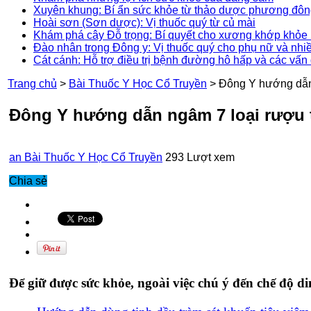
Xuyên khung: Bí ẩn sức khỏe từ thảo dược phương đô
Hoài sơn (Sơn dược): Vị thuốc quý từ củ mài
Khám phá cây Đỗ trọng: Bí quyết cho xương khớp khỏe 
Đào nhân trong Đông y: Vị thuốc quý cho phụ nữ và nhi
Cát cánh: Hỗ trợ điều trị bệnh đường hô hấp và các vấn
Trang chủ
>
Bài Thuốc Y Học Cổ Truyền
>
Đông Y hướng dẫn 
Đông Y hướng dẫn ngâm 7 loại rượu 
an
Bài Thuốc Y Học Cổ Truyền
293 Lượt xem
Chia sẻ
Để giữ được sức khỏe, ngoài việc chú ý đến chế độ d