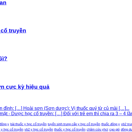
dan
cổ truyền
Gì?
n cực kỳ hiệu quả
iền đình: […] Hoài sơn (Sơn dược): Vị thuốc quý từ củ mài […]...
 - Dược học cổ truyền: […] Đối với trẻ em thì chia ra 3 – 4 lần
 đông y
bài thuốc y học cổ truyền
tuyển sinh trung cấp y học cổ truyền
thuốc đông y
vb2 tru
y học cổ truyền
vb2 y học cổ truyền
thuốc y học cổ truyền
châm cứu yhct
cạo gió
đông d