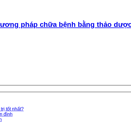
ương pháp chữa bệnh bằng thảo dược
rị tốt nhất?
ền đình
n