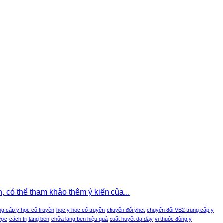
, có thể tham khảo thêm ý kiến của...
ng cấp y học cổ truyền
học y học cổ truyền
chuyển đổi yhct
chuyển đổi VB2 trung cấp y
ược
cách trị lang ben
chữa lang ben hiệu quả
xuất huyết dạ dày
vị thuốc đông y