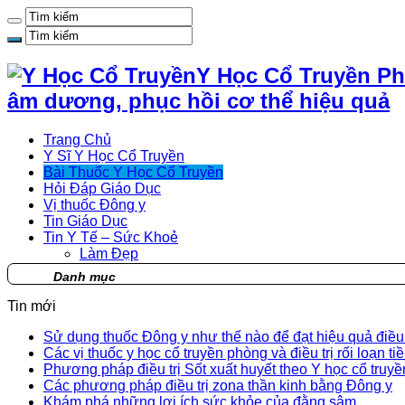
Y Học Cổ Truyền Ph
âm dương, phục hồi cơ thể hiệu quả
Trang Chủ
Y Sĩ Y Học Cổ Truyền
Bài Thuốc Y Học Cổ Truyền
Hỏi Đáp Giáo Dục
Vị thuốc Đông y
Tin Giáo Dục
Tin Y Tế – Sức Khoẻ
Làm Đẹp
Danh mục
Tin mới
Sử dụng thuốc Đông y như thế nào để đạt hiệu quả điều t
Các vị thuốc y học cổ truyền phòng và điều trị rối loạn ti
Phương pháp điều trị Sốt xuất huyết theo Y học cổ truyề
Các phương pháp điều trị zona thần kinh bằng Đông y
Khám phá những lợi ích sức khỏe của đằng sâm