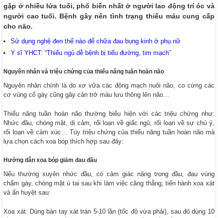
gặp ở nhiều lứa tuổi, phổ biến nhất ở người lao động trí óc và
người cao tuổi. Bệnh gây nên tình trạng thiếu máu cung cấp
cho não.
Sử dụng nghệ đen thế nào để chữa đau bụng kinh ở phụ nữ
Y sĩ YHCT: “Thiếu ngủ dễ bệnh bị tiểu đường, tim mạch”
Nguyên nhân và triệu chứng của thiểu năng tuần hoàn não
Nguyên nhân chính là do xơ vữa các động mạch nuôi não, co cứng các
cơ vùng cổ gáy cũng gây cản trở máu lưu thông lên não…
Thiểu năng tuần hoàn não thường biểu hiện với các triệu chứng như:
Nhức đầu, chóng mặt, dị cảm, rối loạn về giấc ngủ, rối loạn về sự chú ý,
rối loạn về cảm xúc… Tùy triệu chứng của thiểu năng tuần hoàn não mà
lựa chọn cách xoa bóp thích hợp sau đây:
Hướng dẫn xoa bóp giảm đau đầu
Nếu thường xuyên nhức đầu, có cảm giác nặng trong đầu, đau vùng
chẩm gáy, chóng mặt ù tai sau khi làm việc căng thẳng, tiến hành xoa xát
và ấn huyệt sau:
Xoa xát: Dùng bàn tay xát trán 5-10 lần (tốc độ vừa phải), sau đó dùng 10