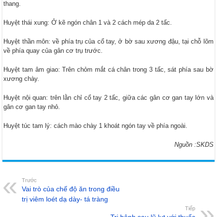
thang.
Huyệt thái xung: Ở kẽ ngón chân 1 và 2 cách mép da 2 tấc.
Huyệt thần môn: về phía trụ của cổ tay, ở bờ sau xương đậu, tại chỗ lõm
về phía quay của gân cơ trụ trước.
Huyệt tam âm giao: Trên chỏm mắt cá chân trong 3 tấc, sát phía sau bờ
xương chày.
Huyệt nội quan: trên lằn chỉ cổ tay 2 tấc, giữa các gân cơ gan tay lớn và
gân cơ gan tay nhỏ.
Huyệt túc tam lý: cách mào chày 1 khoát ngón tay về phía ngoài.
Nguồn :SKDS
Trước
Vai trò của chế độ ăn trong điều
trị viêm loét dạ dày- tá tràng
Tiếp