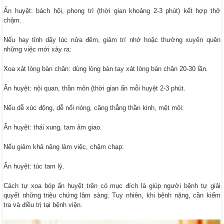
Ấn huyệt: bách hội, phong trì (thời gian khoảng 2-3 phút) kết hợp thở
chậm.
Nếu hay tỉnh dậy lúc nửa đêm, giảm trí nhớ hoặc thường xuyên quên
những việc mới xảy ra:
Xoa xát lòng bàn chân: dùng lòng bàn tay xát lòng bàn chân 20-30 lần.
Ấn huyệt: nội quan, thần môn (thời gian ấn mỗi huyệt 2-3 phút.
Nếu dễ xúc động, dễ nổi nóng, căng thẳng thần kinh, mệt mỏi:
Ấn huyệt: thái xung, tam âm giao.
Nếu giảm khả năng làm việc, chậm chạp:
Ấn huyệt: túc tam lý.
Cách tự xoa bóp ấn huyệt trên có mục đích là giúp người bệnh tự giải
quyết những triệu chứng lâm sàng. Tuy nhiên, khi bệnh nặng, cần kiểm
tra và điều trị tại bệnh viện.