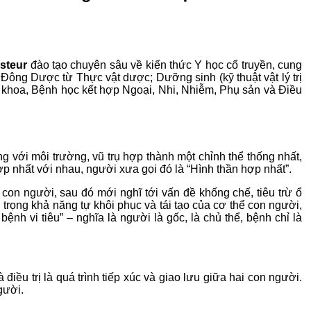
steur
đào tạo chuyên sâu về kiến thức Y học cổ truyền, cung
ông Dược từ Thực vật dược; Dưỡng sinh (kỹ thuật vật lý trị
khoa, Bệnh học kết hợp Ngoại, Nhi, Nhiễm, Phụ sản và Điều
g với môi trường, vũ trụ hợp thành một chỉnh thể thống nhất,
ợp nhất với nhau, người xưa gọi đó là “Hình thần hợp nhất”.
con người, sau đó mới nghĩ tới vấn đề khống chế, tiêu trừ ổ
 trọng khả năng tự khôi phục và tái tạo của cơ thể con người,
nh vi tiêu” – nghĩa là người là gốc, là chủ thể, bệnh chỉ là
u trị là quá trình tiếp xúc và giao lưu giữa hai con người.
gười.