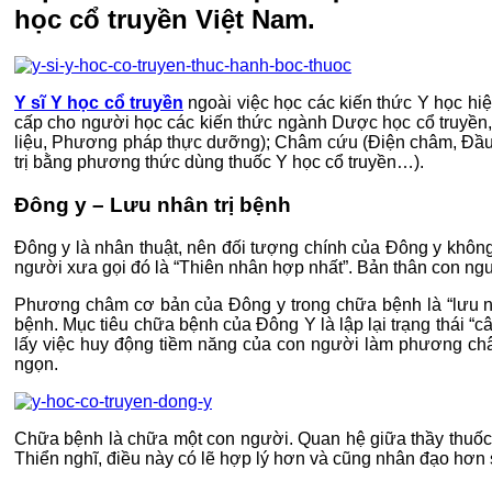
học cổ truyền Việt Nam.
Y sĩ Y học cổ truyền
ngoài việc học các kiến thức Y học hi
cấp cho người học các kiến thức ngành Dược học cổ truyền,
liệu, Phương pháp thực dưỡng); Châm cứu (Điện châm, Đầu 
trị bằng phương thức dùng thuốc Y học cổ truyền…).
Đông y – Lưu nhân trị bệnh
Đông y là nhân thuật, nên đối tượng chính của Đông y không 
người xưa gọi đó là “Thiên nhân hợp nhất”. Bản thân con ngườ
Phương châm cơ bản của Đông y trong chữa bệnh là “lưu nhân
bệnh. Mục tiêu chữa bệnh của Đông Y là lập lại trạng thái “c
lấy việc huy động tiềm năng của con người làm phương châm c
ngọn.
Chữa bệnh là chữa một con người. Quan hệ giữa thầy thuốc v
Thiển nghĩ, điều này có lẽ hợp lý hơn và cũng nhân đạo hơn 