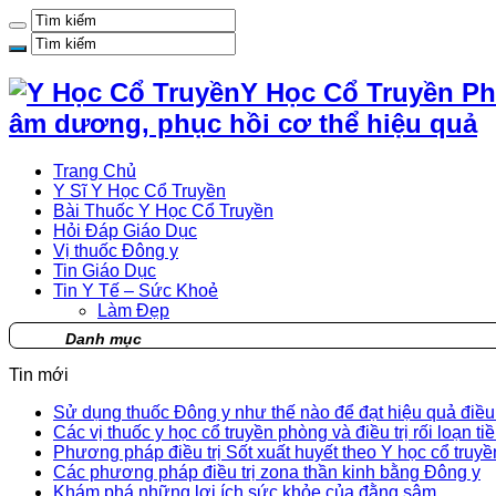
Y Học Cổ Truyền Ph
âm dương, phục hồi cơ thể hiệu quả
Trang Chủ
Y Sĩ Y Học Cổ Truyền
Bài Thuốc Y Học Cổ Truyền
Hỏi Đáp Giáo Dục
Vị thuốc Đông y
Tin Giáo Dục
Tin Y Tế – Sức Khoẻ
Làm Đẹp
Danh mục
Tin mới
Sử dụng thuốc Đông y như thế nào để đạt hiệu quả điều t
Các vị thuốc y học cổ truyền phòng và điều trị rối loạn ti
Phương pháp điều trị Sốt xuất huyết theo Y học cổ truyề
Các phương pháp điều trị zona thần kinh bằng Đông y
Khám phá những lợi ích sức khỏe của đằng sâm