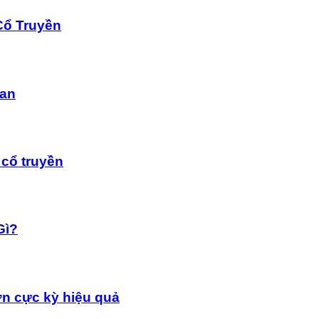
Cổ Truyền
dan
cổ truyền
Gì?
n cực kỳ hiệu quả