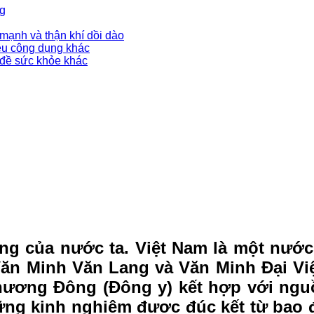
ng
mạnh và thận khí dồi dào
ều công dụng khác
 đề sức khỏe khác
ưng của nước ta. Việt Nam là một nướ
ăn Minh Văn Lang và Văn Minh Ðại Việt
Phương Ðông (Ðông y) kết hợp với ng
ững kinh nghiệm được đúc kết từ bao đ