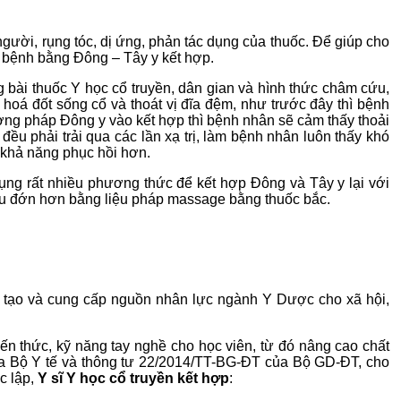
ười, rụng tóc, dị ứng, phản tác dụng của thuốc. Để giúp cho
 bệnh bằng Đông – Tây y kết hợp.
bài thuốc Y học cổ truyền, dân gian và hình thức châm cứu,
hoá đốt sống cổ và thoát vị đĩa đệm, như trước đây thì bệnh
hương pháp Đông y vào kết hợp thì bệnh nhân sẽ cảm thấy thoải
ều phải trải qua các lần xạ trị, làm bệnh nhân luôn thấy khó
 khả năng phục hồi hơn.
ụng rất nhiều phương thức để kết hợp Đông và Tây y lại với
au đớn hơn bằng liệu pháp massage bằng thuốc bắc.
o tạo và cung cấp nguồn nhân lực ngành Y Dược cho xã hội,
n thức, kỹ năng tay nghề cho học viên, từ đó nâng cao chất
ủa Bộ Y tế và thông tư 22/2014/TT-BG-ĐT của Bộ GD-ĐT, cho
c lập,
Y sĩ Y học cổ truyền kết hợp
: