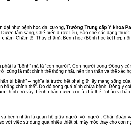
ện đại như bệnh học đại cương,
Trường Trung cấp Y khoa Pa
 Dược lâm sàng, Chế biến dược liệu, Bào chế các dạng thuốc Đ
châm, Châm tê, Thủy châm); Bệnh học (Bệnh học kết hợp nội 
phải là “bệnh” mà là “con người”. Con người trong Đông y cùn
i cũng là một chỉnh thể thống nhất, nên tinh thần và thể xác h
 trị bệnh” – nghĩa là trước hết phải giữ lấy mạng sống của 
ân bằng chỉnh thể”. Do đó trong quá trình chữa bệnh, Đông y coi
hính. Vì vậy, bệnh nhân được coi là chủ thể, “nhân vi bản bệ
à bệnh nhân là quan hệ giữa người với người. Chẩn đoán và điề
so với việc sử dụng quá nhiều thiết bị, máy móc thay cho con n