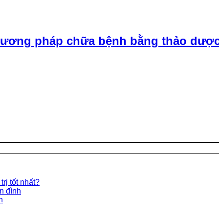
ương pháp chữa bệnh bằng thảo dược
rị tốt nhất?
ền đình
n