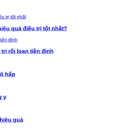
ệu quả điều trị tốt nhất?
rị rối loạn tiền đình
hô hấp
g y
hiệu quả