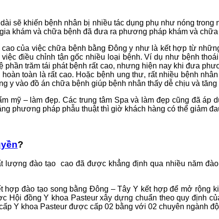
ài sẽ khiến bệnh nhân bị nhiều tác dụng phụ như nóng trong ng
ên gia khám và chữa bệnh đã đưa ra phương pháp khám và chữa
 cao của việc chữa bệnh bằng Đông y như là kết hợp từ những 
iệc điều chỉnh tận gốc nhiều loại bệnh. Ví dụ như bệnh thoái 
 lệ phần trăm tái phát bệnh rất cao, nhưng hiện nay khi đưa p
hoàn toàn là rất cao. Hoặc bệnh ung thư, rất nhiều bệnh nhân đ
ông y vào đồ án chữa bệnh giúp bệnh nhân thấy dễ chịu và tăng
ẩm mỹ – làm đẹp. Các trung tâm Spa và làm đẹp cũng đã áp d
bằng phương pháp phẫu thuật thì giờ khách hàng có thể giảm đ
uyền
?
hất lượng đào tạo cao đã được khẳng định qua nhiều năm đà
ết hợp đào tạo song bằng Đông – Tây Y kết hợp để mở rộng kiế
ược Hội đồng Y khoa Pasteur xây dựng chuẩn theo quy định c
g cấp Y khoa Pasteur được cấp 02 bằng với 02 chuyên ngành độ