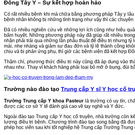
Đông Tây Y – Sự kết hợp hoàn hảo
Có rất nhiều bệnh khi mà chữa bằng phương pháp Tây y lâu d
bệnh nhân không bị những tình trạng như vậy thì các chuy
Đã có nhiều nghiên cứu về những lợi ích cũng như hiệu quả
bấm huyệt. Những phương pháp này đã giúp rất nhiều trong v
nhận phải trải qua những lần phẫu thuật để điều trị nhưng tỷ
mái, nhẹ nhàng và giảm sự đau đớn và tỷ lệ thành công khỏi 
chịu và bị phản ứng phụ, thì giờ các bệnh viện đã kết hợp Đ
Thậm chí, phương thức điều trị này cũng đã áp dụng vào th
nhau như. Thay vì khách hàng phải loại bỏ mỡ ở bụng, đùi 
Trường nào đào tạo
Trung cấp Y sĩ Y học cổ tr
Trường Trung cấp Y khoa Pasteur
là trường có uy tín, c
được các cơ sở Y tế đánh giá cao về tay nghề và Y đức.
Ngoài đào tạo Trung cấp Y học cổ truyền, nhà trường còn k
lượng điều trị bệnh. Chương trình đào tạo song bằng đã đ
phép học viên sau khi tốt nghiệp hệ Trung cấp Trường Trun