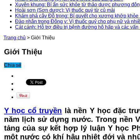
Xuyên khung: Bí ẩn sức khỏe từ thảo dược phương đô
Hoài sơn (Sơn dược): Vị thuốc quý từ củ mài
Khám phá cây Đỗ trọng: Bí quyết cho xương khớp khỏe 
Đào nhân trong Đông y: Vị thuốc quý cho phụ nữ và nhi
Cát cánh: Hỗ trợ điều trị bệnh đường hô hấp và các vấn
Trang chủ
>
Giới Thiệu
Giới Thiệu
Chia sẻ
Y học cổ truyền
là nền Y học đặc tr
năm lịch sử dựng nước. Trong nền V
tảng của sự kết hợp lý luận Y học 
một nước có khí hậu nhiệt đới và nh