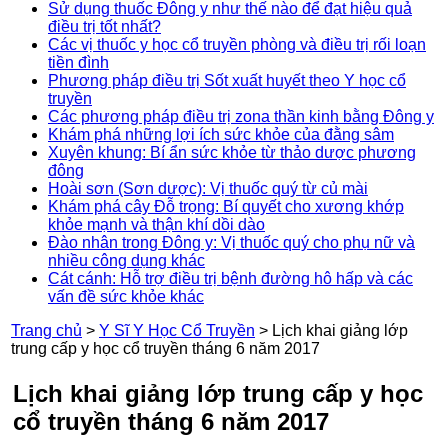
Sử dụng thuốc Đông y như thế nào để đạt hiệu quả
điều trị tốt nhất?
Các vị thuốc y học cổ truyền phòng và điều trị rối loạn
tiền đình
Phương pháp điều trị Sốt xuất huyết theo Y học cổ
truyền
Các phương pháp điều trị zona thần kinh bằng Đông y
Khám phá những lợi ích sức khỏe của đằng sâm
Xuyên khung: Bí ẩn sức khỏe từ thảo dược phương
đông
Hoài sơn (Sơn dược): Vị thuốc quý từ củ mài
Khám phá cây Đỗ trọng: Bí quyết cho xương khớp
khỏe mạnh và thận khí dồi dào
Đào nhân trong Đông y: Vị thuốc quý cho phụ nữ và
nhiều công dụng khác
Cát cánh: Hỗ trợ điều trị bệnh đường hô hấp và các
vấn đề sức khỏe khác
Trang chủ
>
Y Sĩ Y Học Cổ Truyền
>
Lịch khai giảng lớp
trung cấp y học cổ truyền tháng 6 năm 2017
Lịch khai giảng lớp trung cấp y học
cổ truyền tháng 6 năm 2017