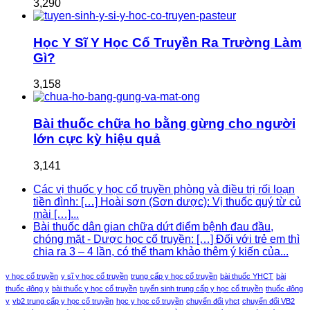
3,290
Học Y Sĩ Y Học Cổ Truyền Ra Trường Làm
Gì?
3,158
Bài thuốc chữa ho bằng gừng cho người
lớn cực kỳ hiệu quả
3,141
Các vị thuốc y học cổ truyền phòng và điều trị rối loạn
tiền đình: […] Hoài sơn (Sơn dược): Vị thuốc quý từ củ
mài […]...
Bài thuốc dân gian chữa dứt điểm bệnh đau đầu,
chóng mặt - Dược học cổ truyền: […] Đối với trẻ em thì
chia ra 3 – 4 lần, có thể tham khảo thêm ý kiến của...
y học cổ truyền
y sĩ y học cổ truyền
trung cấp y học cổ truyền
bài thuốc YHCT
bài
thuốc đông y
bài thuốc y học cổ truyền
tuyển sinh trung cấp y học cổ truyền
thuốc đông
y
vb2 trung cấp y học cổ truyền
học y học cổ truyền
chuyển đổi yhct
chuyển đổi VB2