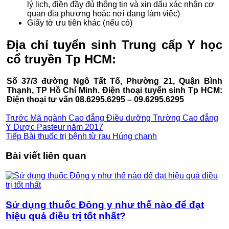
lý lịch, điền đầy đủ thông tin và xin dấu xác nhận cơ
quan địa phương hoặc nơi đang làm việc)
Giấy tờ ưu tiên khác (nếu có)
Địa chỉ tuyển sinh Trung cấp Y học
cổ truyền Tp HCM:
Số 37/3 đường Ngô Tất Tố, Phường 21, Quận Bình
Thạnh, TP Hồ Chí Minh. Điện thoại tuyển sinh Tp HCM:
Điện thoại tư vấn 08.6295.6295 – 09.6295.6295
Trước
Mã ngành Cao đẳng Điều dưỡng Trường Cao đẳng
Y Dược Pasteur năm 2017
Tiếp
Bài thuốc trị bệnh từ rau Húng chanh
Bài viết liên quan
Sử dụng thuốc Đông y như thế nào để đạt
hiệu quả điều trị tốt nhất?