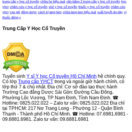
trung cấp y học cổ truyền
chữa ho hiệu quả
văn bằng 2 trung cấp y học cổ truyền
học
yhct
châm cứu y học cổ truyền
vb2 y học cổ truyền
thuốc y học cổ truyền
châm cứu
yhct
cạo gió
đông dược
cách trị lang ben
chữa lang ben hiệu quả
xuất huyết dạ dày
vị
thuốc đông y
Trung Cấp Y Học Cổ Truyền
Tuyển sinh
Y sĩ Y học Cổ truyền Hồ Chí Minh
hệ chính quy.
Có lớp
Trung cấp YHCT
trong và ngoài giờ hành chính, có
lớp thứ 7 & chủ nhật. Địa chỉ: Cơ sở đào tạo thực hành
Trường Cao đẳng Dược Sài Gòn: Đường Cầu Đông,
Phường Lộc Vượng, TP Nam Định, Tỉnh Nam Định. ☎
Hotline: 0825.022.022 – Zalo tư vấn: 0825.022.022 Địa chỉ
tại TPHCM: 217 Nơ Trang Long - Phường 12 - Quận Bình
Thạnh - Thành phố Hồ Chí Minh. ☎ Hotline: 07.6981.6981 -
09.6881.6981. Zalo tư vấn: 09.6881.6981