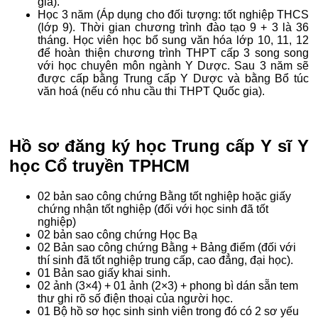
gia).
Học 3 năm (Áp dụng cho đối tượng: tốt nghiệp THCS
(lớp 9). Thời gian chương trình đào tạo 9 + 3 là 36
tháng. Học viên học bổ sung văn hóa lớp 10, 11, 12
để hoàn thiện chương trình THPT cấp 3 song song
với học chuyên môn ngành Y Dược. Sau 3 năm sẽ
được cấp bằng Trung cấp Y Dược và bằng Bổ túc
văn hoá (nếu có nhu cầu thi THPT Quốc gia).
Hồ sơ đăng ký học Trung cấp Y sĩ Y
học Cổ truyền TPHCM
02 bản sao công chứng Bằng tốt nghiệp hoặc giấy
chứng nhận tốt nghiệp (đối với học sinh đã tốt
nghiệp)
02 bản sao công chứng Học Bạ
02 Bản sao công chứng Bằng + Bảng điểm (đối với
thí sinh đã tốt nghiệp trung cấp, cao đẳng, đại học).
01 Bản sao giấy khai sinh.
02 ảnh (3×4) + 01 ảnh (2×3) + phong bì dán sẵn tem
thư ghi rõ số điện thoại của người học.
01 Bộ hồ sơ học sinh sinh viên trong đó có 2 sơ yếu