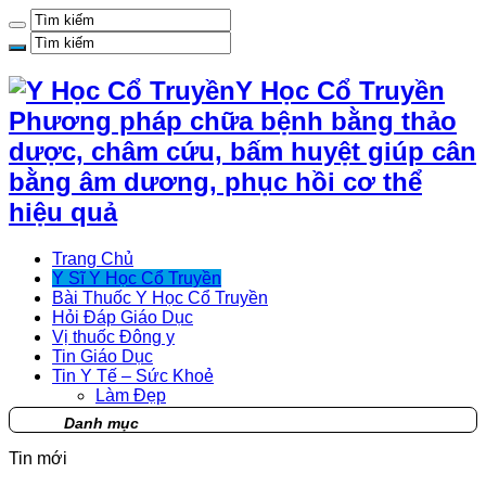
Y Học Cổ Truyền
Phương pháp chữa bệnh bằng thảo
dược, châm cứu, bấm huyệt giúp cân
bằng âm dương, phục hồi cơ thể
hiệu quả
Trang Chủ
Y Sĩ Y Học Cổ Truyền
Bài Thuốc Y Học Cổ Truyền
Hỏi Đáp Giáo Dục
Vị thuốc Đông y
Tin Giáo Dục
Tin Y Tế – Sức Khoẻ
Làm Đẹp
Danh mục
Tin mới