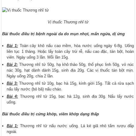
Vị thuốc Thương nhĩ tử
Bài thuốc điều trị bệnh ngoài da do mụn nhọt, mẩn ngứa, dị ứng
Bài 1:
Toàn cây khô nấu cao mềm, hòa nước uống ngày 6-8g. Uống
liên tục 1 tháng. Hoặc lấy toàn cây trừ rễ, nấu cao đặc, tán bột, hoàn
viên. Ngày uống 3 lần. Mỗi lần 15g.
Bài 2:
Thương nhĩ tử 50g, hạ khô thảo 50g, thổ phục linh 50g, vỏ núc
nác 30g, hạt dành dành 15g, sinh địa 20g. Các vị thuốc tán bột mịn.
Ngày uống 20g, chia 2 lần.
Bài 3:
Thương nhĩ tử 10g, bạc hà 15g, kinh giới 15g. Tất cả rửa sạch
nấu lấy nước (bỏ bã) nấu cháo.
Bài 4:
Thương nhĩ tử 15g, bạc hà 12g, sinh địa 30g. Nấu lấy nước
uống.
Bài thuốc điều trị cứng khớp, viêm khớp dạng thấp
Bài 1:
Thương nhĩ tử nấu nước uống. Lá ké giã nhỏ tẩm rượu đắp
ngoài.