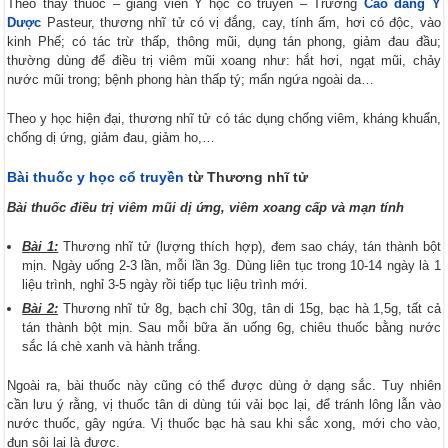
Theo thầy thuốc – giảng viên Y học cổ truyền – Trường
Cao đẳng Y
Dược
Pasteur, thương nhĩ tử có vị đắng, cay, tính ấm, hơi có độc, vào
kinh Phế; có tác trừ thấp, thông mũi, dụng tán phong, giảm đau đầu;
thường dùng để điều trị viêm mũi xoang như: hắt hơi, ngạt mũi, chảy
nước mũi trong; bệnh phong hàn thấp tý; mẩn ngứa ngoài da…
Theo y học hiện đại, thương nhĩ tử có tác dụng chống viêm, kháng khuẩn,
chống dị ứng, giảm đau, giảm ho,…
Bài thuốc y học cổ truyền
từ Thương nhĩ tử
Bài thuốc điều trị viêm mũi dị ứng, viêm xoang cấp và mạn tính
Bài 1:
Thương nhĩ tử (lượng thích hợp), đem sao cháy, tán thành bột
mịn. Ngày uống 2-3 lần, mỗi lần 3g. Dùng liên tục trong 10-14 ngày là 1
liệu trình, nghỉ 3-5 ngày rồi tiếp tục liệu trình mới.
Bài 2:
Thương nhĩ tử 8g, bạch chỉ 30g, tân di 15g, bạc hà 1,5g, tất cả
tán thành bột mịn. Sau mỗi bữa ăn uống 6g, chiêu thuốc bằng nước
sắc lá chè xanh và hành trắng.
Ngoài ra, bài thuốc này cũng có thể được dùng ở dạng sắc. Tuy nhiên
cần lưu ý rằng, vị thuốc tân di dùng túi vải bọc lại, để tránh lông lẫn vào
nước thuốc, gây ngứa. Vị thuốc bạc hà sau khi sắc xong, mới cho vào,
đun sôi lại là được.