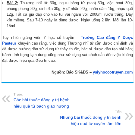
Bài 2:
Thương nhĩ tử 30g, ngưu bàng tử (sao) 30g, độc hoạt 30g,
phòng phong 30g, sinh địa 30g, ý dĩ nhân 20g, nhân sâm 15g, nhục quế
12g. Tất cả giã dập cho vào túi vải ngâm với 2000ml rượu trắng. Đậy
kín miệng. Sau 7-10 ngày là dùng được. Ngày uống 2 lần. Mỗi lần 10-
15ml.
Tuy nhiên giảng viên Y học cổ truyền –
Trường Cao đẳng Y Dược
Pasteur
khuyến cáo rằng, việc dùng Thương nhĩ tử cần được chỉ định và
đã được hướng dẫn sử dụng từ thầy thuốc, bác sĩ được đào tạo bài bản;
tránh tình trạng lạm dụng cũng như sử dụng sai cách dẫn đến việc không
đạt được hiệu quả điều trị cao.
Nguồn: Báo SK&ĐS –
ysiyhoccotruyen.com
Trước
Các bài thuốc đông y trị bệnh
hiệu quả từ bạch giao hương
Tiếp
Những bài thuốc đông y trị bệnh
hiệu quả từ xuyên tâm liên