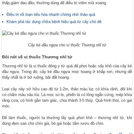
thấp,giảm đau đầu; thường dùng để điều trị viêm mũi xoang.
Điều trị rối loạn tiêu hóa nhanh chóng nhờ thảo quả
Khám phá tác dụng chữa bệnh hiệu quả từ cây chó đẻ
Cây ké đầu ngựa cho vị thuốc Thương nhĩ tử
Đôi nét về vị thuốc Thương nhĩ tử
Thương nhĩ tử là vị thuốc đông y từ quả đã phơi hoặc sấy khô của cây ké
đầu ngựa. Trong đó, cây ké đầu ngựa mọc hoang ở khắp nơi, nhưng dễ
thấy nhất là ở bờ ruộng, bãi đất hoang.
Loại cây này sở hữu cao độ từ 1-2m, thân màu lục có khía rãnh, đôi khi
có chấm màu nâu tía. Lá mọc so le, phiến lá có lông ngắn cứng, mép khía
răng cưa, có hình gần tam giác, chia thành 3-5 thùy. Quả hình thoi, có gai
móc.
Để làm thuốc, người ta thường lấy quả phơi khô – thương nhĩ tử, khi
dùng đem sao cho chín già, bỏ gai hoặc tẩm rượu đồ chín.