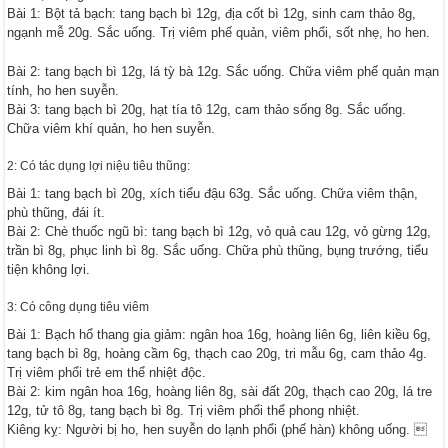
Bài 1: Bột tả bạch: tang bạch bì 12g, địa cốt bì 12g, sinh cam thảo 8g,
ngạnh mễ 20g. Sắc uống. Trị viêm phế quản, viêm phổi, sốt nhẹ, ho hen.
Bài 2: tang bạch bì 12g, lá tỳ bà 12g. Sắc uống. Chữa viêm phế quản mạn
tính, ho hen suyễn.
Bài 3: tang bạch bì 20g, hạt tía tô 12g, cam thảo sống 8g. Sắc uống.
Chữa viêm khí quản, ho hen suyễn.
2: Có tác dụng lợi niệu tiêu thũng:
Bài 1: tang bạch bì 20g, xích tiểu đậu 63g. Sắc uống. Chữa viêm thận,
phù thũng, đái ít.
Bài 2: Chè thuốc ngũ bì: tang bạch bì 12g, vỏ quả cau 12g, vỏ gừng 12g,
trần bì 8g, phục linh bì 8g. Sắc uống. Chữa phù thũng, bụng trướng, tiểu
tiện không lợi.
3: Có công dụng tiêu viêm
Bài 1: Bạch hổ thang gia giảm: ngân hoa 16g, hoàng liên 6g, liên kiều 6g,
tang bạch bì 8g, hoàng cầm 6g, thạch cao 20g, tri mẫu 6g, cam thảo 4g.
Trị viêm phổi trẻ em thể nhiệt độc.
Bài 2: kim ngân hoa 16g, hoàng liên 8g, sài đất 20g, thạch cao 20g, lá tre
12g, tử tô 8g, tang bạch bì 8g. Trị viêm phổi thể phong nhiệt.
Kiêng kỵ: Người bị ho, hen suyễn do lạnh phổi (phế hàn) không uống. 