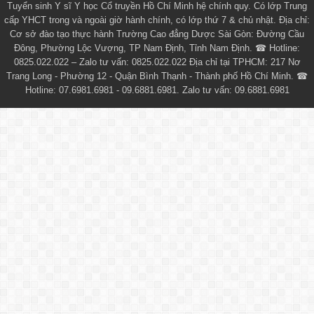
Tuyển sinh
Y sĩ Y học Cổ truyền Hồ Chí Minh
hệ chính quy. Có lớp
Trung
cấp YHCT
trong và ngoài giờ hành chính, có lớp thứ 7 & chủ nhật. Địa chỉ:
Cơ sở đào tạo thực hành Trường Cao đẳng Dược Sài Gòn: Đường Cầu
Đông, Phường Lộc Vượng, TP Nam Định, Tỉnh Nam Định. ☎ Hotline:
0825.022.022 – Zalo tư vấn: 0825.022.022 Địa chỉ tại TPHCM: 217 Nơ
Trang Long - Phường 12 - Quận Bình Thạnh - Thành phố Hồ Chí Minh. ☎
Hotline: 07.6981.6981 - 09.6881.6981. Zalo tư vấn: 09.6881.6981