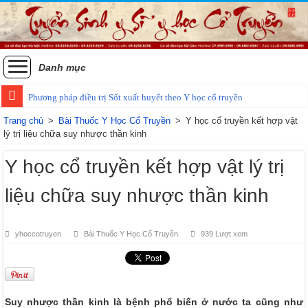
Danh mục
Phương pháp điều trị Sốt xuất huyết theo Y học cổ truyền
Các phương pháp điều trị zona thần kinh bằng Đông y
Trang chủ
>
Bài Thuốc Y Học Cổ Truyền
>
Y học cổ truyền kết hợp vật
lý trị liệu chữa suy nhược thần kinh
Y học cổ truyền kết hợp vật lý trị
liệu chữa suy nhược thần kinh
yhoccotruyen
Bài Thuốc Y Học Cổ Truyền
939 Lượt xem
Suy nhược thần kinh là bệnh phổ biến ở nước ta cũng như