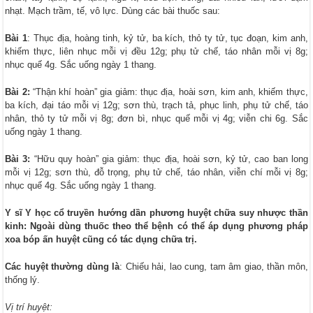
nhạt. Mạch trầm, tế, vô lực. Dùng các bài thuốc sau:
Bài 1
: Thục địa, hoàng tinh, kỷ tử, ba kích, thỏ ty tử, tục đoạn, kim anh,
khiếm thực, liên nhục mỗi vị đều 12g; phụ tử chế, táo nhân mỗi vị 8g;
nhục quế 4g. Sắc uống ngày 1 thang.
Bài 2:
“Thận khí hoàn” gia giảm: thục địa, hoài sơn, kim anh, khiếm thực,
ba kích, đại táo mỗi vị 12g; sơn thù, trạch tả, phục linh, phụ tử chế, táo
nhân, thỏ ty tử mỗi vị 8g; đơn bì, nhục quế mỗi vị 4g; viễn chi 6g. Sắc
uống ngày 1 thang.
Bài 3:
“Hữu quy hoàn” gia giảm: thục địa, hoài sơn, kỷ tử, cao ban long
mỗi vị 12g; sơn thù, đỗ trọng, phụ tử chế, táo nhân, viễn chí mỗi vị 8g;
nhục quế 4g. Sắc uống ngày 1 thang.
Y sĩ Y học cổ truyền hướng dần phương huyệt chữa suy nhược thần
kinh: Ngoài dùng thuốc theo thể bệnh có thể áp dụng phương pháp
xoa bóp ấn huyệt cũng có tác dụng chữa trị.
Các huyệt thường dùng là
: Chiếu hải, lao cung, tam âm giao, thần môn,
thống lý.
Vị trí huyệt: