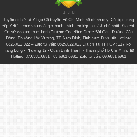
Tuyển sinh
Y sĩ Y học Cổ truyền Hồ Chí Minh
hệ chính quy. Có lớp
Trung
cấp YHCT
trong và ngoài giờ hành chính, có lớp thứ 7 & chủ nhật. Địa chỉ:
Cơ sở đào tạo thực hành Trường Cao đẳng Dược Sài Gòn: Đường Cầu
Đông, Phường Lộc Vượng, TP Nam Định, Tỉnh Nam Định. ☎ Hotline:
0825.022.022 – Zalo tư vấn: 0825.022.022 Địa chỉ tại TPHCM: 217 Nơ
Trang Long - Phường 12 - Quận Bình Thạnh - Thành phố Hồ Chí Minh. ☎
Hotline: 07.6981.6981 - 09.6881.6981. Zalo tư vấn: 09.6881.6981