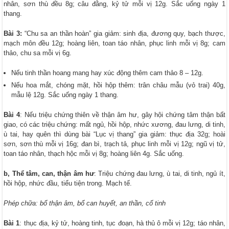
nhân, sơn thù đều 8g; câu đằng, kỷ tử mỗi vị 12g. Sắc uống ngày 1
thang.
Bài 3:
“Chu sa an thần hoàn” gia giảm: sinh địa, đương quy, bạch thược,
mạch môn đều 12g; hoàng liên, toan táo nhân, phục linh mỗi vị 8g; cam
thảo, chu sa mỗi vị 6g.
Nếu tinh thần hoang mang hay xúc động thêm cam thảo 8 – 12g.
Nếu hoa mắt, chóng mặt, hồi hộp thêm: trân châu mẫu (vỏ trai) 40g,
mẫu lệ 12g. Sắc uống ngày 1 thang.
Bài 4
: Nếu triệu chứng thiên về thận âm hư, gây hội chứng tâm thận bất
giao, có các triệu chứng: mất ngủ, hồi hộp, nhức xương, đau lưng, di tinh,
ù tai, hay quên thì dùng bài “Lục vị thang” gia giảm: thục địa 32g; hoài
sơn, sơn thù mỗi vị 16g; đan bì, trạch tả, phục linh mỗi vị 12g; ngũ vị tử,
toan táo nhân, thạch hộc mỗi vị 8g; hoàng liên 4g. Sắc uống.
b, Thể tâm, can, thận âm hư
: Triệu chứng đau lưng, ù tai, di tinh, ngủ ít,
hồi hộp, nhức đầu, tiểu tiện trong. Mạch tế.
Phép chữa: bổ thận âm, bổ can huyết, an thần, cố tinh
Bài 1
: thục địa, kỷ tử, hoàng tinh, tục đoạn, hà thủ ô mỗi vị 12g; táo nhân,