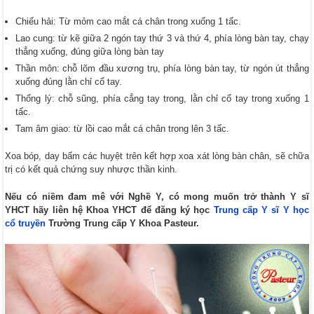
Chiếu hải: Từ mỏm cao mắt cá chân trong xuống 1 tấc.
Lao cung: từ kẽ giữa 2 ngón tay thứ 3 và thứ 4, phía lòng bàn tay, chạy
thẳng xuống, đúng giữa lòng bàn tay
Thần môn: chỗ lõm đầu xương trụ, phía lòng bàn tay, từ ngón út thẳng
xuống đúng lằn chỉ cổ tay.
Thống lý: chỗ sũng, phía cẳng tay trong, lằn chỉ cổ tay trong xuống 1
tấc.
Tam âm giao: từ lồi cao mắt cá chân trong lên 3 tấc.
Xoa bóp, day bấm các huyệt trên kết hợp xoa xát lòng bàn chân, sẽ chữa
trị có kết quả chứng suy nhược thần kinh.
Nếu có niềm đam mê với Nghề Y, có mong muốn trở thành Y sĩ
YHCT hãy liên hệ Khoa YHCT để đăng ký học
Trung cấp Y sĩ Y học
cổ truyền
Trường Trung cấp Y Khoa Pasteur.