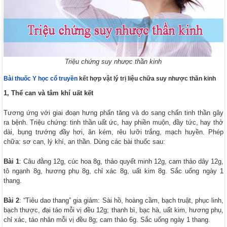
Triệu chứng suy nhược thần kinh
Bài thuốc Y học cổ truyền
kết hợp vật lý trị liệu chữa suy nhược thần kinh
1, Thể can và tâm khí uất kết
Tương ứng với giai đoạn hưng phấn tăng và do sang chấn tinh thần gây
ra bệnh. Triệu chứng: tinh thần uất ức, hay phiền muộn, đầy tức, hay thở
dài, bụng trướng đầy hơi, ăn kém, rêu lưỡi trắng, mạch huyền. Phép
chữa: sơ can, lý khí, an thần. Dùng các bài thuốc sau:
Bài 1
: Câu đằng 12g, cúc hoa 8g, thảo quyết minh 12g, cam thảo dây 12g,
tô ngạnh 8g, hương phụ 8g, chỉ xác 8g, uất kim 8g. Sắc uống ngày 1
thang.
Bài 2
: “Tiêu dao thang” gia giảm: Sài hồ, hoàng cầm, bạch truật, phục linh,
bạch thược, đại táo mỗi vị đều 12g; thanh bì, bạc hà, uất kim, hương phụ,
chỉ xác, táo nhân mỗi vị đều 8g; cam thảo 6g. Sắc uống ngày 1 thang.