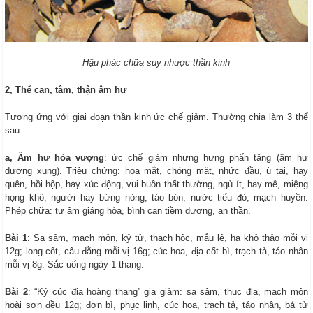
Hậu phác chữa suy nhược thần kinh
2, Thể can, tâm, thận âm hư
Tương ứng với giai đoạn thần kinh ức chế giảm. Thường chia làm 3 thể
sau:
a, Âm hư hỏa vượng
: ức chế giảm nhưng hưng phấn tăng (âm hư
dương xung). Triệu chứng: hoa mắt, chóng mặt, nhức đầu, ù tai, hay
quên, hồi hộp, hay xúc động, vui buồn thất thường, ngủ ít, hay mê, miệng
họng khô, người hay bừng nóng, táo bón, nước tiểu đỏ, mạch huyền.
Phép chữa: tư âm giáng hỏa, bình can tiềm dương, an thần.
Bài 1
: Sa sâm, mạch môn, kỷ tử, thạch hộc, mẫu lệ, hạ khô thảo mỗi vị
12g; long cốt, câu đằng mỗi vị 16g; cúc hoa, địa cốt bì, trạch tả, táo nhân
mỗi vị 8g. Sắc uống ngày 1 thang.
Bài 2
: “Kỷ cúc địa hoàng thang” gia giảm: sa sâm, thục địa, mạch môn
hoài sơn đều 12g; đơn bì, phục linh, cúc hoa, trạch tả, táo nhân, bá tử