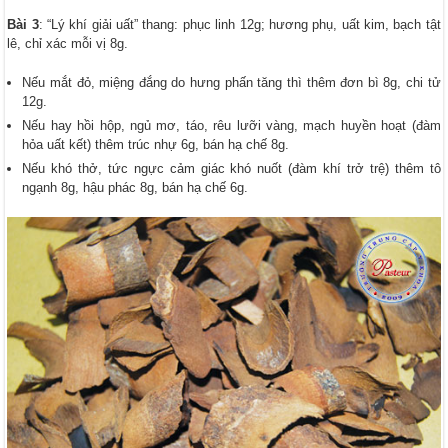
Bài 3
: “Lý khí giải uất” thang: phục linh 12g; hương phụ, uất kim, bạch tật
lê, chỉ xác mỗi vị 8g.
Nếu mắt đỏ, miệng đắng do hưng phấn tăng thì thêm đơn bì 8g, chi tử
12g.
Nếu hay hồi hộp, ngủ mơ, táo, rêu lưỡi vàng, mạch huyền hoạt (đàm
hỏa uất kết) thêm trúc nhự 6g, bán hạ chế 8g.
Nếu khó thở, tức ngực cảm giác khó nuốt (đàm khí trở trệ) thêm tô
ngạnh 8g, hậu phác 8g, bán hạ chế 6g.