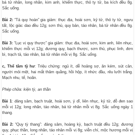
bá tử nhân, long nhãn, kim anh, khiếm thực, thỏ ty tử, ba kích đều 8g.
Sắc uống.
Bài 2:
“Tả quy hoàn” gia giảm: thục địa, hoài sơn, kỷ tử, thỏ ty tử, ngưu
tất, lộc giác dao đều 12g; sơn thù, quy bản, táo nhân, bá tử nhân đều 8g.
Sắc uống.
Bài 3:
“Lục vị quy thược” gia giảm: thục địa, hoài sơn, kim anh, liên nhục,
khiếm thực mỗi vị 12g; đương quy, bạch thược, sơn thù, phục linh, đơn
bì, trạch tả, táo nhân, bá tử nhân mỗi vị 8g. Sắc uống.
c, Thể tâm tỳ hư
: Triệu chứng: ngủ ít, dễ hoảng sợ, ăn kém, sút cân,
người mỏi mệt, hai mắt thâm quầng, hồi hộp, ít nhức đầu, rêu lưỡi trắng.
Mạch nhu, tế, hoãn.
Phép chữa: kiện tỳ, an thần
Bài 1
: đảng sâm, bạch truật, hoài sơn, ý dĩ, liên nhục, kỷ tử, đỗ đen sao
mỗi vị 12g; long nhãn, táo nhân, bá tử nhân mỗi vị 8g. Sắc uống ngày 1
thang.
Bài 2:
“Quy tỳ thang”: đảng sâm, hoàng kỳ, bạch truật đều 12g; đương
quy, phục thần, long nhãn, táo nhân mỗi vị 8g; viễn chí, mộc hương mỗi vị