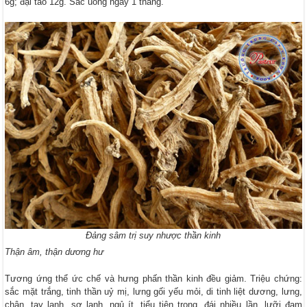
6g; đại táo 12g. Sắc uống ngày 1 thang.
Đảng sâm trị suy nhược thần kinh
Thận âm, thận dương hư
Tương ứng thể ức chế và hưng phấn thần kinh đều giảm. Triệu chứng:
sắc mặt trắng, tinh thần uỷ mị, lưng gối yếu mỏi, di tinh liệt dương, lưng,
chân, tay lạnh, sợ lạnh, ngủ ít, tiểu tiện trong, đái nhiều lần, lưỡi đạm