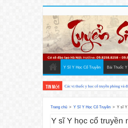
Y Sĩ Y Học Cổ Truyền
Bài Thuốc Y
Các vị thuốc y học cổ truyền phòng và điề
Phương pháp điều trị Sốt xuất huyết the
Tin mới
Trang chủ
>
Y Sĩ Y Học Cổ Truyền
>
Y sĩ Y
Y sĩ Y học cổ truyền