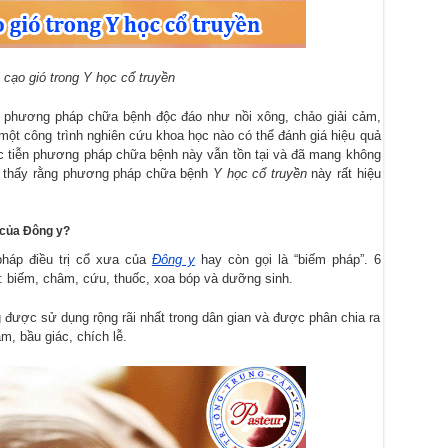
cạo gió trong Y học cổ truyền
ng phương pháp chữa bệnh độc đáo như nồi xông, chảo giải cảm,
một công trình nghiên cứu khoa học nào có thể đánh giá hiệu quả
c tiễn phương pháp chữa bệnh này vẫn tồn tại và đã mang không
hể thấy rằng phương pháp chữa bệnh
Y học cổ truyền
này rất hiệu
 của Đông y?
pháp điều trị cổ xưa của
Đông y
hay còn gọi là “biếm pháp”. 6
: biếm, châm, cứu, thuốc, xoa bóp và dưỡng sinh.
 được sử dụng rộng rãi nhất trong dân gian và được phân chia ra
, bầu giác, chích lễ.