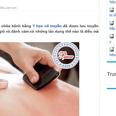
hiệu
286 Lượt xem
trị r
p chữa bệnh bằng
Y học cổ truyền
đã được lưu truyền
hấp
 gió và đánh cảm có những tác dụng thế nào là điều mà
y
hiệu
Tru