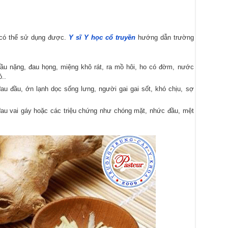
 có thể sử dụng được.
Y sĩ Y học cổ truyền
hướng dẫn trường
đầu nặng, đau họng, miệng khô rát, ra mồ hôi, ho có đờm, nước
..
 đau đầu, ớn lạnh dọc sống lưng, người gai gai sốt, khó chịu, sợ
 đau vai gáy hoặc các triệu chứng như chóng mặt, nhức đầu, mệt