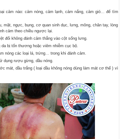
loại cảm nào: cảm nóng, cảm lạnh, cảm nắng, cảm gió… để tìm
, mặt, ngực, bụng, cơ quan sinh dục, lưng, mông, chân tay, lòng
ánh cảm theo chiều ngược lại.
yệt đối không đánh cảm thẳng vào cột sống lưng.
g da bị tổn thương hoặc viêm nhiễm cục bộ.
àm nóng các loại lá, trứng… trong khi đánh cảm.
sử dụng rượu gừng, dầu nóng.
ước mát, dầu trắng ( loại dầu không nóng dùng làm mát cơ thể ) vì