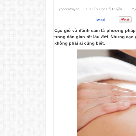
yhoccotruyen
Y Sĩ Y Học Cổ Truyền
2,
tweet
Cạo gió và đánh cảm là phương phá
trong dân gian rất lâu đời. Nhưng cạo
không phải ai cũng biết.