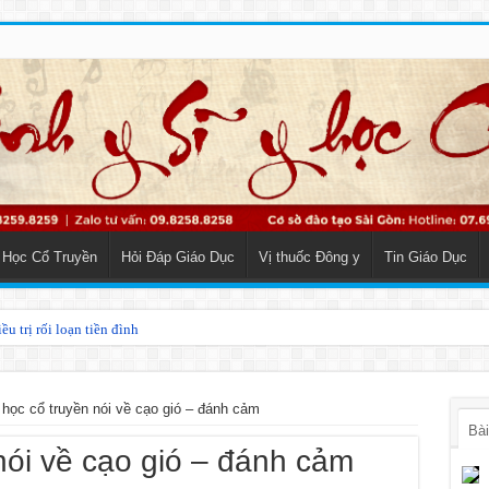
 Học Cổ Truyền
Hỏi Đáp Giáo Dục
Vị thuốc Đông y
Tin Giáo Dục
u trị rối loạn tiền đình
o Y học cổ truyền
 học cổ truyền nói về cạo gió – đánh cảm
Bài
 nói về cạo gió – đánh cảm