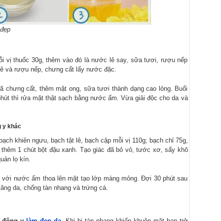
 đẹp
 vị thuốc 30g, thêm vào đó là nước lê say, sữa tươi, rượu nếp
ê và rượu nếp, chưng cất lấy nước đặc.
ã chưng cất, thêm mật ong, sữa tươi thành dạng cao lỏng. Buổi
phút thì rửa mặt thật sạch bằng nước ấm. Vừa giải độc cho da và
g y khác
ch khiên ngưu, bạch tật lê, bạch cập mỗi vị 110g; bạch chỉ 75g,
, thêm 1 chút bột đậu xanh. Tạo giác đã bỏ vỏ, tước xơ, sấy khô
uản lọ kín.
a với nước ấm thoa lên mặt tạo lớp màng mỏng. Đợi 30 phút sau
ăng da, chống tàn nhang và trứng cá.
c đông y
làm đẹp da
. Khi bị tàn nhang khiến khuôn mặt bạn trở