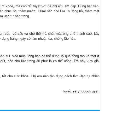
sức khỏe, mà còn rất tuyệt vời để chị em làm đẹp. Dùng hạt sen,
nhãn nhục 8g, thêm nước 500ml sắc nhỏ lửa 1h đồng hồ, thêm mật
àm đẹp từ bên trong.
un sôi, cô đặc và cho thêm 1 chút mật ong chế thành cao. Lấy
 dụng hàng ngày sẽ làm nhuận da, chống lão hóa.
sần sùi. Vào mùa đông bạn có thể dùng 15 quả hồng táo và một ít
t, sắc nhỏ lửa trong 30 phút là có thể uống. Trà này vừa giải
, tốt cho sức khỏe. Chị em nên tận dụng cách làm đẹp tự nhiên
Tuyết:
ysiyhoccotruyen