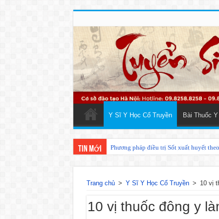
Y Sĩ Y Học Cổ Truyền
Bài Thuốc Y
Phương pháp điều trị Sốt xuất huyết the
Tin mới
Trang chủ
>
Y Sĩ Y Học Cổ Truyền
>
10 vị 
10 vị thuốc đông y l