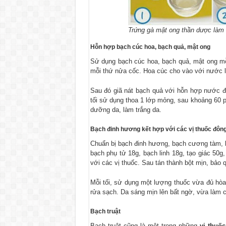
Trứng gà mật ong thần dược làm
Hỗn hợp bạch cúc hoa, bạch quả, mật ong
Sử dụng bạch cúc hoa, bạch quả, mật ong mỗi
mỗi thứ nửa cốc. Hoa cúc cho vào với nước l
Sau đó giã nát bạch quả với hỗn hợp nước đ
tối sử dụng thoa 1 lớp mỏng, sau khoảng 60 
dưỡng da, làm trắng da.
Bạch đinh hương kết hợp với các vị thuốc đôn
Chuẩn bị bạch đinh hương, bạch cương tàm, bạ
bạch phụ tử 18g, bạch linh 18g, tạo giác 50g
với các vị thuốc. Sau tán thành bột mịn, bảo q
Mỗi tối, sử dụng một lượng thuốc vừa đủ hò
rửa sạch. Da sáng mịn lên bất ngờ, vừa làm c
Bạch truật
Bạch truật cũng là một trong những
vị thuố