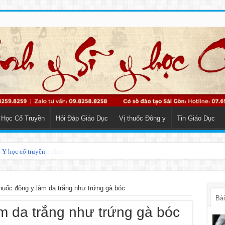
 Học Cổ Truyền
Hỏi Đáp Giáo Dục
Vị thuốc Đông y
Tin Giáo Dục
o Y học cổ truyền
thuốc đông y làm da trắng như trứng gà bóc
Bài
àm da trắng như trứng gà bóc