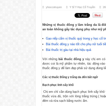
yhoccotruyen
Y Sĩ Y Học Cổ Truyền
26
Những vị thuốc đông y làm trắng da là đi
an toàn không gây tác dụng phụ như mỹ p
Gạo nếp cẩm vị thuốc quý trong y học cổ t
Bài thuốc đông y nào tốt cho phụ nữ tuổi ti
Bài thuốc trị gàu tại nhà hiệu quả
Với những
bài thuốc đông y
này chị em có 
được coi là mỹ phẩm tự nhiên, tác động vào 
thuốc đông y để làm đẹp phải sử dụng đúng liề
Các vị thuốc Đông y trắng da đến bất ngờ
Bạch phục linh sấy khô
Chị em chỉ cần dùng bạch phục linh sấy khô v
thuốc vừa đủ, trộn với lòng trắng trứng ( h
đêm và rửa sạch bằng nước ấm.