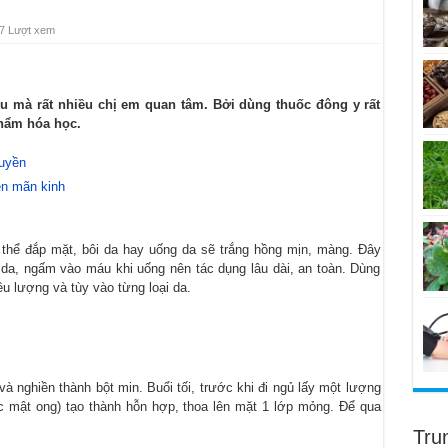
7 Lượt xem
ều mà rất nhiều chị em quan tâm. Bởi dùng thuốc đông y rất
hẩm hóa học.
ruyền
ền mãn kinh
thể đắp mặt, bôi da hay uống da sẽ trắng hồng mịn, màng. Đây
da, ngấm vào máu khi uống nên tác dụng lâu dài, an toàn. Dùng
u lượng và tùy vào từng loại da.
à nghiền thành bột min. Buổi tối, trước khi đi ngủ lấy một lượng
oặc mật ong) tạo thành hỗn hợp, thoa lên mặt 1 lớp mỏng. Để qua
Tru