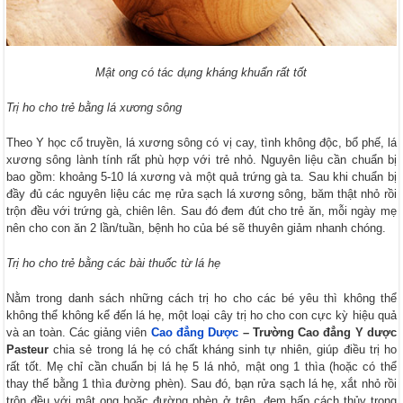
Mật ong có tác dụng kháng khuẩn rất tốt
Trị ho cho trẻ bằng lá xương sông
Theo Y học cổ truyền, lá xương sông có vị cay, tình không độc, bổ phế, lá
xương sông lành tính rất phù hợp với trẻ nhỏ. Nguyên liệu cần chuẩn bị
bao gồm: khoảng 5-10 lá xương và một quả trứng gà ta. Sau khi chuẩn bị
đầy đủ các nguyên liệu các mẹ rửa sạch lá xương sông, băm thật nhỏ rồi
trộn đều với trứng gà, chiên lên. Sau đó đem đút cho trẻ ăn, mỗi ngày mẹ
nên cho con ăn 2 lần/tuần, bệnh ho của bé sẽ thuyên giảm nhanh chóng.
Trị ho cho trẻ bằng các bài thuốc từ lá hẹ
Nằm trong danh sách những cách trị ho cho các bé yêu thì không thể
không thể không kể đến lá hẹ, một loại cây trị ho cho con cực kỳ hiệu quả
và an toàn. Các giảng viên
Cao đẳng Dược
– Trường Cao đẳng Y dược
Pasteur
chia sẻ trong lá hẹ có chất kháng sinh tự nhiên, giúp điều trị ho
rất tốt. Mẹ chỉ cần chuẩn bị lá hẹ 5 lá nhỏ, mật ong 1 thìa (hoặc có thể
thay thế bằng 1 thìa đường phèn). Sau đó, bạn rửa sạch lá hẹ, xắt nhỏ rồi
trộn đều với mật ong hoặc đường phèn ở trên, đem hấp cách thủy trong