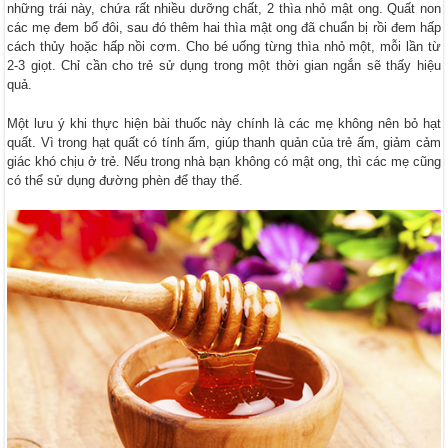
những trái này, chứa rất nhiều dưỡng chất, 2 thìa nhỏ mật ong. Quất non
các mẹ đem bổ đôi, sau đó thêm hai thìa mật ong đã chuẩn bị rồi đem hấp
cách thủy hoặc hấp nồi cơm. Cho bé uống từng thìa nhỏ một, mỗi lần từ
2-3 giọt. Chỉ cần cho trẻ sử dụng trong một thời gian ngắn sẽ thấy hiệu
quả.
Một lưu ý khi thực hiện bài thuốc này chính là các mẹ không nên bỏ hạt
quất. Vì trong hạt quất có tính ấm, giúp thanh quản của trẻ ấm, giảm cảm
giác khó chịu ở trẻ. Nếu trong nhà bạn không có mật ong, thì các mẹ cũng
có thể sử dụng đường phèn để thay thế.