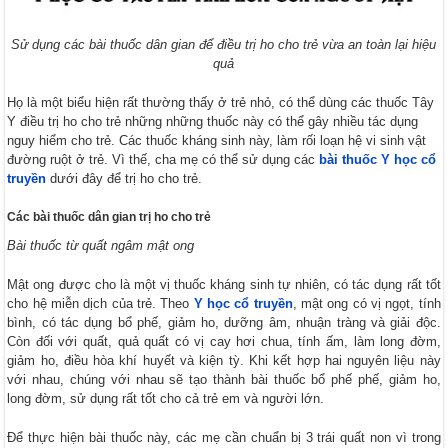
Sử dụng các bài thuốc dân gian để điều trị ho cho trẻ vừa an toàn lại hiệu
quả
Họ là một biểu hiện rất thường thấy ở trẻ nhỏ, có thể dùng các thuốc Tây
Y điều trị ho cho trẻ những những thuốc này có thể gây nhiều tác dụng
nguy hiểm cho trẻ. Các thuốc kháng sinh này, làm rối loạn hệ vi sinh vật
đường ruột ở trẻ. Vì thế, cha mẹ có thể sử dụng các
bài thuốc Y học cổ
truyền
dưới đây để trị ho cho trẻ.
Các bài thuốc dân gian trị ho cho trẻ
Bài thuốc từ quất ngâm mật ong
Mật ong được cho là một vị thuốc kháng sinh tự nhiên, có tác dụng rất tốt
cho hệ miễn dịch của trẻ. Theo
Y học cổ truyền
, mật ong có vị ngọt, tính
bình, có tác dụng bổ phế, giảm ho, dưỡng âm, nhuận tràng và giải độc.
Còn đối với quất, quả quất có vị cay hơi chua, tính ấm, làm long đờm,
giảm ho, điều hòa khí huyết và kiện tỳ. Khi kết hợp hai nguyên liệu này
với nhau, chúng với nhau sẽ tạo thành bài thuốc bổ phế phế, giảm ho,
long đờm, sử dụng rất tốt cho cả trẻ em và người lớn.
Để thực hiện bài thuốc này, các mẹ cần chuẩn bị 3 trái quất non vì trong