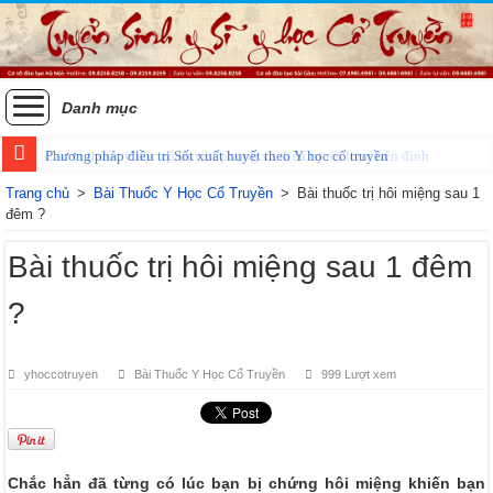
Danh mục
Phương pháp điều trị Sốt xuất huyết theo Y học cổ truyền
Trang chủ
>
Bài Thuốc Y Học Cổ Truyền
>
Bài thuốc trị hôi miệng sau 1
đêm ?
Bài thuốc trị hôi miệng sau 1 đêm
?
yhoccotruyen
Bài Thuốc Y Học Cổ Truyền
999 Lượt xem
Chắc hẳn đã từng có lúc bạn bị chứng hôi miệng khiến bạn