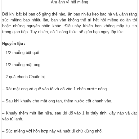
Ám ảnh vì hôi miệng
Đôi khi bất kể bạn cố gắng thế nào, ăn bao nhiêu kẹo bạc hà và đánh răng
súc miệng bao nhiêu lần, bạn vẫn không thể trị hết hôi miệng do ăn tỏi
hoặc những nguyên nhân khác. Điều này khiến bạn không mấy tự tin
trong giao tiếp. Tuy nhiên, có 1 công thức sẽ giúp bạn ngay lập tức.
Nguyên liệu :
– 1/2 muỗng bột quế
– 1/2 muỗng mật ong
– 2 quả chanh Chuẩn bị
– Rót mật ong và quế vào tô và đổ vào 1 chén nước nóng.
– Sau khi khuấy cho mật ong tan, thêm nước cốt chanh vào.
– Khuấy thêm một lần nữa, sau đó đổ vào 1 lọ thủy tinh, đậy nắp và đặt
vào tủ lạnh.
– Súc miệng với hỗn hợp này và nuốt đi chứ đừng nhổ.