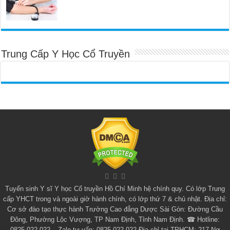
Trung Cấp Y Học Cổ Truyền
Tuyển sinh
Y sĩ Y học Cổ truyền Hồ Chí Minh
hệ chính quy. Có lớp
Trung
cấp YHCT
trong và ngoài giờ hành chính, có lớp thứ 7 & chủ nhật. Địa chỉ:
Cơ sở đào tạo thực hành Trường Cao đẳng Dược Sài Gòn: Đường Cầu
Đông, Phường Lộc Vượng, TP Nam Định, Tỉnh Nam Định. ☎ Hotline:
0825.022.022 – Zalo tư vấn: 0825.022.022 Địa chỉ tại TPHCM: 217 Nơ