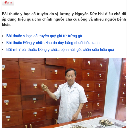
Bài thuốc y học cổ truyền do vị lương y Nguyễn Đức Hai điều chế đã
áp dụng hiệu quả cho chính người cha của ông và nhiều người bệnh
khác.
Bài thuốc y học cổ truyền quý giá từ trứng gà
Bài thuốc Đông y chữa đau dạ dày bằng chuối tiêu xanh
Bật mí 7 bài thuốc Đông y chữa bệnh nứt gót chân siêu hiệu quả