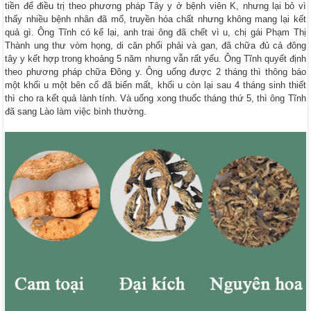
tiền để điều trị theo phương pháp Tây y ở bệnh viên K, nhưng lại bỏ vì
thấy nhiều bệnh nhân đã mổ, truyền hóa chất nhưng không mang lại kết
quả gì. Ông Tĩnh có kể lại, anh trai ông đã chết vì u, chị gái Phạm Thị
Thành ung thư vòm họng, di căn phổi phải và gan, đã chữa đủ cả đông
tây y kết hợp trong khoảng 5 năm nhưng vẫn rất yếu. Ông Tĩnh quyết định
theo phương pháp chữa Đông y. Ông uống được 2 tháng thì thông báo
một khối u một bên cổ đã biến mất, khối u còn lại sau 4 tháng sinh thiết
thì cho ra kết quả lành tính. Và uống xong thuốc tháng thứ 5, thì ông Tĩnh
đã sang Lào làm việc bình thường.