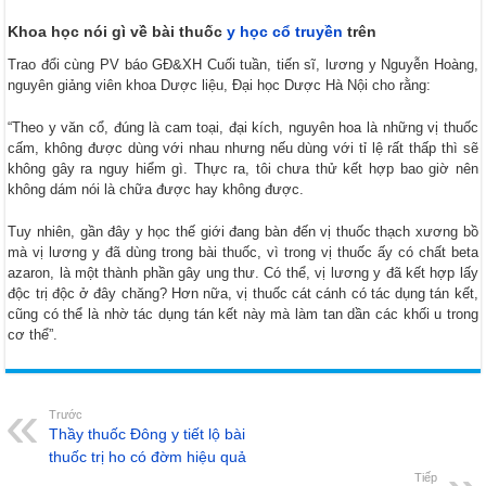
Khoa học nói gì về bài thuốc
y học cổ truyền
trên
Trao đổi cùng PV báo GĐ&XH Cuối tuần, tiến sĩ, lương y Nguyễn Hoàng,
nguyên giảng viên khoa Dược liệu, Đại học Dược Hà Nội cho rằng:
“Theo y văn cổ, đúng là cam toại, đại kích, nguyên hoa là những vị thuốc
cấm, không được dùng với nhau nhưng nếu dùng với tỉ lệ rất thấp thì sẽ
không gây ra nguy hiểm gì. Thực ra, tôi chưa thử kết hợp bao giờ nên
không dám nói là chữa được hay không được.
Tuy nhiên, gần đây y học thế giới đang bàn đến vị thuốc thạch xương bồ
mà vị lương y đã dùng trong bài thuốc, vì trong vị thuốc ấy có chất beta
azaron, là một thành phần gây ung thư. Có thể, vị lương y đã kết hợp lấy
độc trị độc ở đây chăng? Hơn nữa, vị thuốc cát cánh có tác dụng tán kết,
cũng có thể là nhờ tác dụng tán kết này mà làm tan dần các khối u trong
cơ thể”.
Trước
Thầy thuốc Đông y tiết lộ bài
thuốc trị ho có đờm hiệu quả
Tiếp