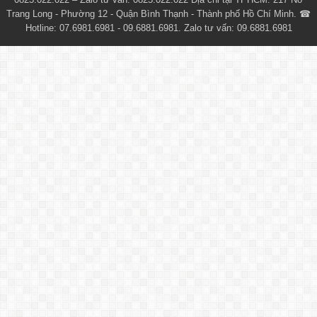
Trang Long - Phường 12 - Quận Bình Thạnh - Thành phố Hồ Chí Minh. ☎
Hotline: 07.6981.6981 - 09.6881.6981. Zalo tư vấn: 09.6881.6981