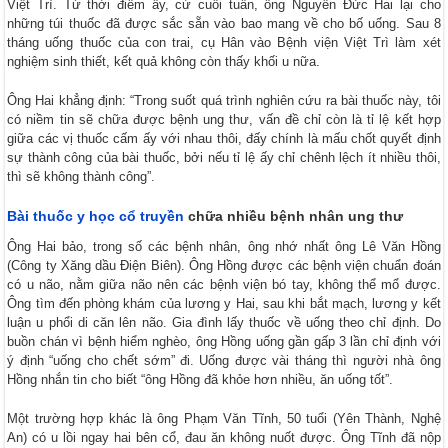
Việt Trì. Từ thời điểm ấy, cứ cuối tuần, ông Nguyễn Đức Hai lại cho
những túi thuốc đã được sắc sẵn vào bao mang về cho bố uống. Sau 8
tháng uống thuốc của con trai, cụ Hân vào Bệnh viện Việt Trì làm xét
nghiệm sinh thiết, kết quả không còn thấy khối u nữa.
Ông Hai khẳng định: “Trong suốt quá trình nghiên cứu ra bài thuốc này, tôi
có niềm tin sẽ chữa được bệnh ung thư, vấn đề chỉ còn là tỉ lệ kết hợp
giữa các vị thuốc cấm ấy với nhau thôi, đấy chính là mấu chốt quyết định
sự thành công của bài thuốc, bởi nếu tỉ lệ ấy chỉ chênh lệch ít nhiều thôi,
thì sẽ không thành công”.
Bài thuốc y học cổ truyền
chữa nhiều bệnh nhân ung thư
Ông Hai bảo, trong số các bệnh nhân, ông nhớ nhất ông Lê Văn Hồng
(Công ty Xăng dầu Điện Biên). Ông Hồng được các bệnh viện chuẩn đoán
có u não, nằm giữa não nên các bệnh viện bó tay, không thể mổ được.
Ông tìm đến phòng khám của lương y Hai, sau khi bắt mạch, lương y kết
luận u phổi di căn lên não. Gia đình lấy thuốc về uống theo chỉ định. Do
buồn chán vì bệnh hiểm nghèo, ông Hồng uống gần gấp 3 lần chỉ định với
ý định “uống cho chết sớm” đi. Uống được vài tháng thì người nhà ông
Hồng nhắn tin cho biết “ông Hồng đã khỏe hơn nhiều, ăn uống tốt”.
Một trường hợp khác là ông Phạm Văn Tĩnh, 50 tuổi (Yên Thành, Nghệ
An) có u lồi ngay hai bên cổ, đau ăn không nuốt được. Ông Tĩnh đã nộp