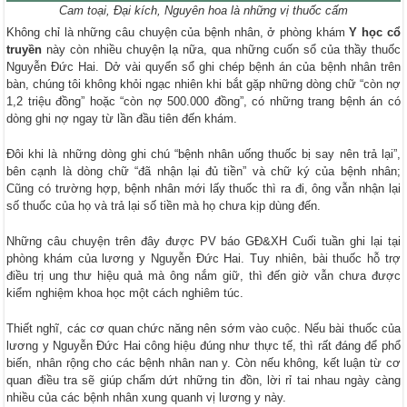
Cam toại, Đại kích, Nguyên hoa là những vị thuốc cấm
Không chỉ là những câu chuyện của bệnh nhân, ở phòng khám
Y học cổ
truyền
này còn nhiều chuyện lạ nữa, qua những cuốn sổ của thầy thuốc
Nguyễn Đức Hai. Dở vài quyển sổ ghi chép bệnh án của bệnh nhân trên
bàn, chúng tôi không khỏi ngạc nhiên khi bắt gặp những dòng chữ “còn nợ
1,2 triệu đồng” hoặc “còn nợ 500.000 đồng”, có những trang bệnh án có
dòng ghi nợ ngay từ lần đầu tiên đến khám.
Đôi khi là những dòng ghi chú “bệnh nhân uống thuốc bị say nên trả lại”,
bên cạnh là dòng chữ “đã nhận lại đủ tiền” và chữ ký của bệnh nhân;
Cũng có trường hợp, bệnh nhân mới lấy thuốc thì ra đi, ông vẫn nhận lại
số thuốc của họ và trả lại số tiền mà họ chưa kịp dùng đến.
Những câu chuyện trên đây được PV báo GĐ&XH Cuối tuần ghi lại tại
phòng khám của lương y Nguyễn Đức Hai. Tuy nhiên, bài thuốc hỗ trợ
điều trị ung thư hiệu quả mà ông nắm giữ, thì đến giờ vẫn chưa được
kiểm nghiệm khoa học một cách nghiêm túc.
Thiết nghĩ, các cơ quan chức năng nên sớm vào cuộc. Nếu bài thuốc của
lương y Nguyễn Đức Hai công hiệu đúng như thực tế, thì rất đáng để phổ
biến, nhân rộng cho các bệnh nhân nan y. Còn nếu không, kết luận từ cơ
quan điều tra sẽ giúp chấm dứt những tin đồn, lời rỉ tai nhau ngày càng
nhiều của các bệnh nhân xung quanh vị lương y này.