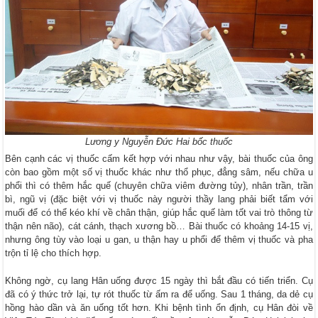
Lương y Nguyễn Đức Hai bốc thuốc
Bên cạnh các vị thuốc cấm kết hợp với nhau như vậy, bài thuốc của ông
còn bao gồm một số vị thuốc khác như thổ phục, đẳng sâm, nếu chữa u
phổi thì có thêm hắc quế (chuyên chữa viêm đường tủy), nhân trần, trần
bì, ngũ vị (đặc biệt với vị thuốc này người thầy lang phải biết tẩm với
muối để có thể kéo khí về chân thận, giúp hắc quế làm tốt vai trò thông từ
thận nên não), cát cánh, thạch xương bồ… Bài thuốc có khoảng 14-15 vị,
nhưng ông tùy vào loại u gan, u thận hay u phổi để thêm vị thuốc và pha
trộn tỉ lệ cho thích hợp.
Không ngờ, cụ lang Hân uống được 15 ngày thì bắt đầu có tiến triển. Cụ
đã có ý thức trở lại, tự rót thuốc từ ấm ra để uống. Sau 1 tháng, da dẻ cụ
hồng hào dần và ăn uống tốt hơn. Khi bệnh tình ổn định, cụ Hân đòi về