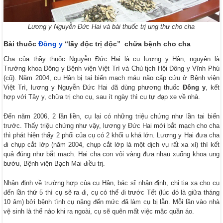
Lương y Nguyễn Đức Hai và bài thuốc trị ung thư cho cha
Bài thuốc
Đông y
“lấy độc trị độc” chữa bệnh cho cha
Cha của thầy thuốc Nguyễn Đức Hai là cụ lương y Hân, nguyên là
Trưởng khoa Đông y Bệnh viện Việt Trì và Chủ tịch Hội Đông y Vĩnh Phú
(cũ). Năm 2004, cụ Hân bị tai biến mạch máu não cấp cứu ở Bệnh viện
Việt Trì, lương y Nguyễn Đức Hai đã dùng phương thuốc
Đông y
, kết
hợp với Tây y, chữa trị cho cụ, sau ít ngày thì cụ tự đạp xe về nhà.
Đến năm 2006, 2 lần liền, cụ lại có những triệu chứng như lần tai biến
trước. Thấy triệu chứng như vậy, lương y Đức Hai mới bắt mạch cho cha
thì phát hiện thấy 2 phổi của cụ có 2 khối u khá lớn. Lương y Hai đưa cha
đi chụp cắt lớp (năm 2004, chụp cắt lớp là một dịch vụ rất xa xỉ) thì kết
quả đúng như bắt mạch. Hai cha con vội vàng đưa nhau xuống khoa ung
bướu, Bệnh viện Bạch Mai điều trị.
Nhận định về trường hợp của cụ Hân, bác sĩ nhận định, chỉ tia xạ cho cụ
đến lần thứ 5 thì cụ sẽ ra đi, cụ có thể đi trước Tết (lúc đó là giữa tháng
10 âm) bởi bệnh tình cụ nặng đến mức đã làm cụ bị lẫn. Mỗi lần vào nhà
vệ sinh là thể nào khi ra ngoài, cụ sẽ quên mất việc mặc quần áo.