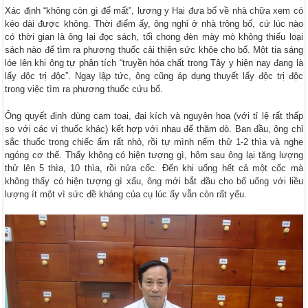
Xác định “không còn gì để mất”, lương y Hai đưa bố về nhà chữa xem có
kéo dài được không. Thời điểm ấy, ông nghỉ ở nhà trông bố, cứ lúc nào
có thời gian là ông lại đọc sách, tối chong đèn mày mò không thiếu loại
sách nào để tìm ra phương thuốc cải thiện sức khỏe cho bố. Một tia sáng
lóe lên khi ông tự phân tích “truyền hóa chất trong Tây y hiện nay đang là
lấy độc trị độc”. Ngay lập tức, ông cũng áp dụng thuyết lấy độc trị độc
trong việc tìm ra phương thuốc cứu bố.
Ông quyết định dùng cam toại, đại kích và nguyên hoa (với tỉ lệ rất thấp
so với các vị thuốc khác) kết hợp với nhau để thăm dò. Ban đầu, ông chỉ
sắc thuốc trong chiếc ấm rất nhỏ, rồi tự mình nếm thử 1-2 thìa và nghe
ngóng cơ thể. Thấy không có hiện tượng gì, hôm sau ông lại tăng lượng
thử lên 5 thìa, 10 thìa, rồi nửa cốc. Đến khi uống hết cả một cốc mà
không thấy có hiện tượng gì xấu, ông mới bắt đầu cho bố uống với liều
lượng ít một vì sức đề kháng của cụ lúc ấy vẫn còn rất yếu.