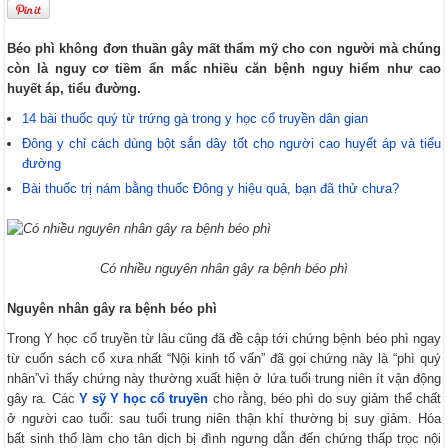
Béo phì không đơn thuần gây mất thẩm mỹ cho con người mà chúng
còn là nguy cơ tiềm ẩn mắc nhiều căn bệnh nguy hiểm như cao
huyết áp, tiểu đường.
14 bài thuốc quý từ trứng gà trong y học cổ truyền dân gian
Đông y chỉ cách dùng bột sắn dây tốt cho người cao huyết áp và tiểu
đường
Bài thuốc trị nám bằng thuốc Đông y hiệu quả, bạn đã thử chưa?
Có nhiều nguyên nhân gây ra bệnh béo phì
Nguyên nhân gây ra bệnh béo phì
Trong Y học cổ truyền từ lâu cũng đã đề cập tới chứng bệnh béo phì ngay
từ cuốn sách cổ xưa nhất “Nội kinh tố vấn” đã gọi chứng này là “phì quý
nhân”vì thấy chứng này thường xuất hiện ở lứa tuổi trung niên ít vận động
gây ra. Các
Y sỹ Y học cổ truyền
cho rằng, béo phì do suy giảm thể chất
ở người cao tuổi: sau tuổi trung niên thận khí thường bị suy giảm. Hóa
bất sinh thổ làm cho tân dịch bị đình ngưng dẫn đến chứng thấp trọc nội