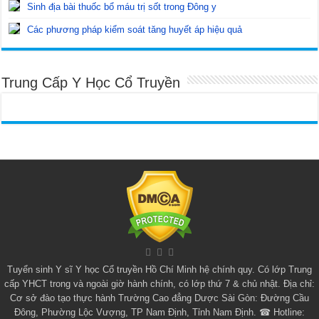
Sinh địa bài thuốc bổ máu trị sốt trong Đông y
Các phương pháp kiểm soát tăng huyết áp hiệu quả
Trung Cấp Y Học Cổ Truyền
Tuyển sinh
Y sĩ Y học Cổ truyền Hồ Chí Minh
hệ chính quy. Có lớp
Trung
cấp YHCT
trong và ngoài giờ hành chính, có lớp thứ 7 & chủ nhật. Địa chỉ:
Cơ sở đào tạo thực hành Trường Cao đẳng Dược Sài Gòn: Đường Cầu
Đông, Phường Lộc Vượng, TP Nam Định, Tỉnh Nam Định. ☎ Hotline: