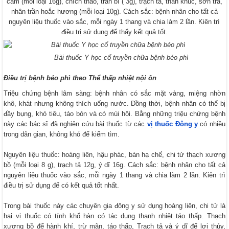
cam (mỗi loại 16g), chích thảo, trần bì ( 3g), trạch tả, thần khúc, sơn tra,
nhân trần hoắc hương (mỗi loại 10g). Cách sắc: bệnh nhân cho tất cả
nguyên liệu thuốc vào sắc, mỗi ngày 1 thang và chia làm 2 lần. Kiên trì
điều trị sử dụng để thấy kết quả tốt.
Bài thuốc Y học cổ truyền chữa bệnh béo phì
Điều trị bệnh béo phì theo Thể thấp nhiệt nội ôn
Triệu chứng bệnh lâm sàng: bệnh nhân có sắc mặt vàng, miệng nhờn
khô, khát nhưng không thích uống nước. Đồng thời, bệnh nhân có thể bị
đầy bụng, khó tiêu, táo bón và có mùi hôi. Bằng những triệu chứng bệnh
này các bác sĩ đã nghiên cứu bài thuốc từ các
vị thuốc Đông y
có nhiều
trong dân gian, không khó để kiếm tìm.
Nguyên liệu thuốc: hoàng liên, hậu phác, bán hạ chế, chi tử thạch xương
bồ (mỗi loại 8 g), trạch tả 12g, ý dĩ 16g. Cách sắc: bệnh nhân cho tất cả
nguyên liệu thuốc vào sắc, mỗi ngày 1 thang và chia làm 2 lần. Kiên trì
điều trị sử dụng để có kết quả tốt nhất.
Trong bài thuốc này các chuyên gia đông y sử dụng hoàng liên, chi tử là
hai vị thuốc có tính khổ hàn có tác dụng thanh nhiệt táo thấp. Thạch
xương bồ để hành khí, trừ mãn, táo thấp, Trạch tả và ý dĩ để lợi thủy,