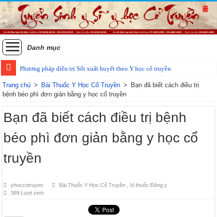
Danh mục
Phương pháp điều trị Sốt xuất huyết theo Y học cổ truyền
Các phương pháp điều trị zona thần kinh bằng Đông y
Trang chủ
>
Bài Thuốc Y Học Cổ Truyền
>
Bạn đã biết cách điều trị
bệnh béo phì đơn giản bằng y học cổ truyền
Bạn đã biết cách điều trị bệnh
béo phì đơn giản bằng y học cổ
truyền
yhoccotruyen
Bài Thuốc Y Học Cổ Truyền
,
Vị thuốc Đông y
389 Lượt xem