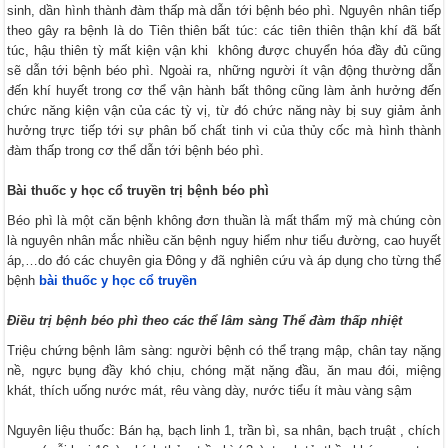
sinh, dần hình thành đàm thấp mà dẫn tới bệnh béo phì. Nguyên nhân tiếp
theo gây ra bệnh là do Tiên thiên bất túc: các tiên thiên thận khí đã bất
túc, hậu thiên tỳ mất kiện vận khi không được chuyển hóa đầy đủ cũng
sẽ dẫn tới bệnh béo phì. Ngoài ra, những người ít vận động thường dẫn
đến khí huyết trong cơ thể vận hành bất thông cũng làm ảnh hưởng đến
chức năng kiện vận của các tỳ vị, từ đó chức năng này bị suy giảm ảnh
hưởng trực tiếp tới sự phân bố chất tinh vi của thủy cốc mà hình thành
đàm thấp trong cơ thể dẫn tới bệnh béo phì.
Bài thuốc y học cổ truyền trị bệnh béo phì
Béo phì là một căn bệnh không đơn thuần là mất thẩm mỹ mà chúng còn
là nguyên nhân mắc nhiều căn bệnh nguy hiểm như tiểu đường, cao huyết
áp,…do đó các chuyên gia Đông y đã nghiên cứu và áp dụng cho từng thể
bệnh
bài thuốc y học cổ truyền
Điều trị bệnh béo phì theo các thể lâm sàng Thể đàm thấp nhiệt
Triệu chứng bệnh lâm sàng: người bệnh có thể trạng mập, chân tay nặng
nề, ngực bụng đầy khó chịu, chóng mặt nặng đầu, ăn mau đói, miệng
khát, thích uống nước mát, rêu vàng dày, nước tiểu ít màu vàng sậm
Nguyên liệu thuốc: Bán hạ, bạch linh 1, trần bì, sa nhân, bạch truật , chích