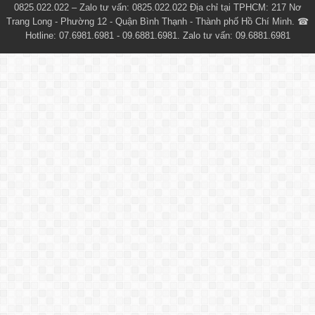
0825.022.022 – Zalo tư vấn: 0825.022.022 Địa chỉ tại TPHCM: 217 Nơ
Trang Long - Phường 12 - Quận Bình Thạnh - Thành phố Hồ Chí Minh. ☎
Hotline: 07.6981.6981 - 09.6881.6981. Zalo tư vấn: 09.6881.6981