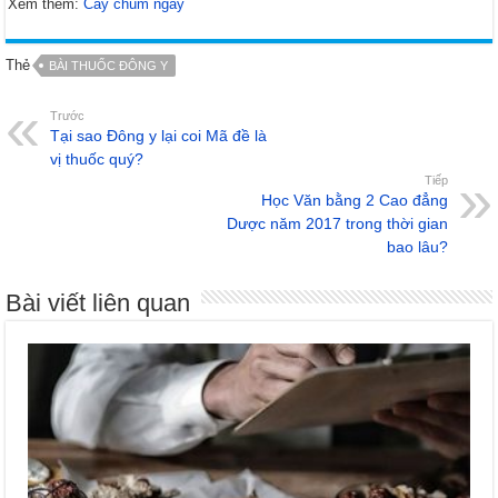
Xem thêm:
Cây chùm ngây
Thẻ
BÀI THUỐC ĐÔNG Y
Trước
Tại sao Đông y lại coi Mã đề là
vị thuốc quý?
Tiếp
Học Văn bằng 2 Cao đẳng
Dược năm 2017 trong thời gian
bao lâu?
Bài viết liên quan