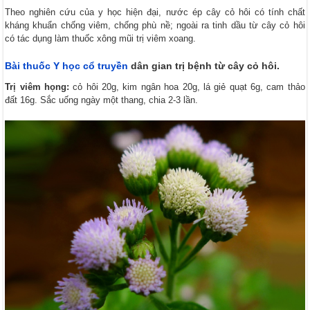
Theo nghiên cứu của y học hiện đại, nước ép cây cỏ hôi có tính chất
kháng khuẩn chống viêm, chống phù nề; ngoài ra tinh dầu từ cây cỏ hôi
có tác dụng làm thuốc xông mũi trị viêm xoang.
Bài thuốc Y học cổ truyền
dân gian trị bệnh từ cây cỏ hôi.
Trị viêm họng:
cỏ hôi 20g, kim ngân hoa 20g, lá giẻ quạt 6g, cam thảo
đất 16g. Sắc uống ngày một thang, chia 2-3 lần.