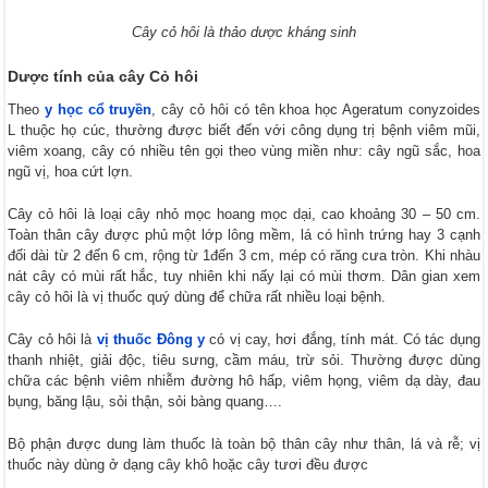
Cây cỏ hôi là thảo dược kháng sinh
Dược tính của cây Cỏ hôi
Theo
y học cổ truyền
, cây cỏ hôi có tên khoa học Ageratum conyzoides
L thuộc họ cúc, thường được biết đến với công dụng trị bệnh viêm mũi,
viêm xoang, cây có nhiều tên gọi theo vùng miền như: cây ngũ sắc, hoa
ngũ vị, hoa cứt lợn.
Cây cỏ hôi là loại cây nhỏ mọc hoang mọc dại, cao khoảng 30 – 50 cm.
Toàn thân cây được phủ một lớp lông mềm, lá có hình trứng hay 3 cạnh
đối dài từ 2 đến 6 cm, rộng từ 1đến 3 cm, mép có răng cưa tròn. Khi nhàu
nát cây có mùi rất hắc, tuy nhiên khi nấy lại có mùi thơm. Dân gian xem
cây cỏ hôi là vị thuốc quý dùng để chữa rất nhiều loại bệnh.
Cây cỏ hôi là
vị thuốc Đông y
có vị cay, hơi đắng, tính mát. Có tác dụng
thanh nhiệt, giải độc, tiêu sưng, cầm máu, trừ sỏi. Thường được dùng
chữa các bệnh viêm nhiễm đường hô hấp, viêm họng, viêm dạ dày, đau
bụng, băng lậu, sỏi thận, sỏi bàng quang….
Bộ phận được dung làm thuốc là toàn bộ thân cây như thân, lá và rễ; vị
thuốc này dùng ở dạng cây khô hoặc cây tươi đều được