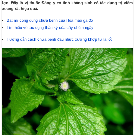
lợn. Đây là vị thuốc Đông y có tính kháng sinh có tác dụng trị viêm
xoang rất hiệu quả.
Bật mí công dụng chữa bệnh của Hoa mào gà đỏ
Tìm hiểu về tác dụng thần kỳ của cây chùm ngây
Hướng dẫn cách chữa bệnh đau nhức xương khớp từ lá lốt