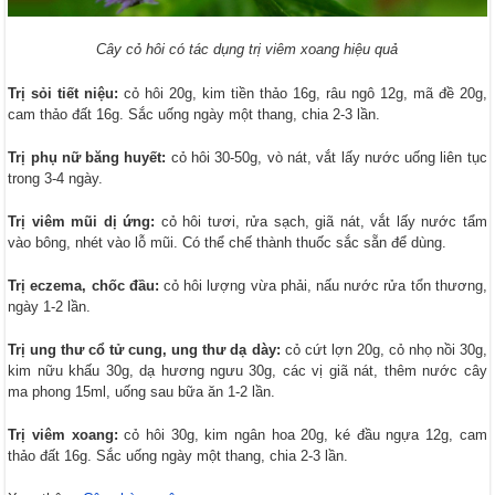
Cây cỏ hôi có tác dụng trị viêm xoang hiệu quả
Trị sỏi tiết niệu:
cỏ hôi 20g, kim tiền thảo 16g, râu ngô 12g, mã đề 20g,
cam thảo đất 16g. Sắc uống ngày một thang, chia 2-3 lần.
Trị phụ nữ băng huyết:
cỏ hôi 30-50g, vò nát, vắt lấy nước uống liên tục
trong 3-4 ngày.
Trị viêm mũi dị ứng:
cỏ hôi tươi, rửa sạch, giã nát, vắt lấy nước tẩm
vào bông, nhét vào lỗ mũi. Có thể chế thành thuốc sắc sẵn để dùng.
Trị eczema, chốc đầu:
cỏ hôi lượng vừa phải, nấu nước rửa tổn thương,
ngày 1-2 lần.
Trị ung thư cổ tử cung, ung thư dạ dày:
cỏ cứt lợn 20g, cỏ nhọ nồi 30g,
kim nữu khấu 30g, dạ hương ngưu 30g, các vị giã nát, thêm nước cây
ma phong 15ml, uống sau bữa ăn 1-2 lần.
Trị viêm xoang:
cỏ hôi 30g, kim ngân hoa 20g, ké đầu ngựa 12g, cam
thảo đất 16g. Sắc uống ngày một thang, chia 2-3 lần.