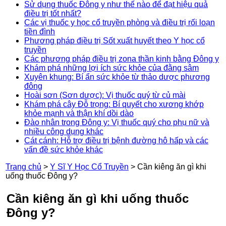
Sử dụng thuốc Đông y như thế nào để đạt hiệu quả
điều trị tốt nhất?
Các vị thuốc y học cổ truyền phòng và điều trị rối loạn
tiền đình
Phương pháp điều trị Sốt xuất huyết theo Y học cổ
truyền
Các phương pháp điều trị zona thần kinh bằng Đông y
Khám phá những lợi ích sức khỏe của đằng sâm
Xuyên khung: Bí ẩn sức khỏe từ thảo dược phương
đông
Hoài sơn (Sơn dược): Vị thuốc quý từ củ mài
Khám phá cây Đỗ trọng: Bí quyết cho xương khớp
khỏe mạnh và thận khí dồi dào
Đào nhân trong Đông y: Vị thuốc quý cho phụ nữ và
nhiều công dụng khác
Cát cánh: Hỗ trợ điều trị bệnh đường hô hấp và các
vấn đề sức khỏe khác
Trang chủ
>
Y Sĩ Y Học Cổ Truyền
>
Cần kiêng ăn gì khi
uống thuốc Đông y?
Cần kiêng ăn gì khi uống thuốc
Đông y?