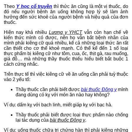
Theo
Y học cổ truyền
thì thức ăn cũng là một vị thuốc, do
đó nếu người bệnh ăn uống không hợp lý sẽ làm ảnh
hưởng đến sức khoẻ của người bệnh và hiệu quả của đơn
thuốc.
Hiện nay khá nhiều
Lương y YHCT
vẫn còn hạn chế về
kiến thức mình có được, nên họ vẫn bắt bệnh nhân của
mình phải kiêng cữ quá nhiều, kể cả những loại thức ăn rất
cần thiết cho cơ thể khoẻ mạnh. Có thể kể đến 1 số loại
thực phẩm bị kiêng cữ như tôm, cua, ốc, thịt gà, rau muống,
giá đỗ… mà những thầy thuốc thiếu hiểu biết bắt buộc 1
cách cứng nhắc.
Trên thực tế thì việc kiêng cữ về ăn uống cần phải tuỳ thuộc
vào 2 yếu tố:
Thầy thuốc cần phải biết được
bài thuốc Đông y
mình
đang dùng có kỵ với món ăn nào hay không?
Ví dụ: dấm kỵ với bạch linh, miết giáp kỵ với bạc hà.
Thầy thuốc phải biết được loại thực phẩm nào chống
lại tác dụng của
bài thuốc Đông y
.
Ví dụ: uống thuốc chữa trị chứng hàn thì phải kiêng những