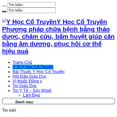
Y Học Cổ Truyền
Phương pháp chữa bệnh bằng thảo
dược, châm cứu, bấm huyệt giúp cân
bằng âm dương, phục hồi cơ thể
hiệu quả
Trang Chủ
Y Sĩ Y Học Cổ Truyền
Bài Thuốc Y Học Cổ Truyền
Hỏi Đáp Giáo Dục
Vị thuốc Đông y
Tin Giáo Dục
Tin Y Tế – Sức Khoẻ
Làm Đẹp
Danh mục
Tin mới