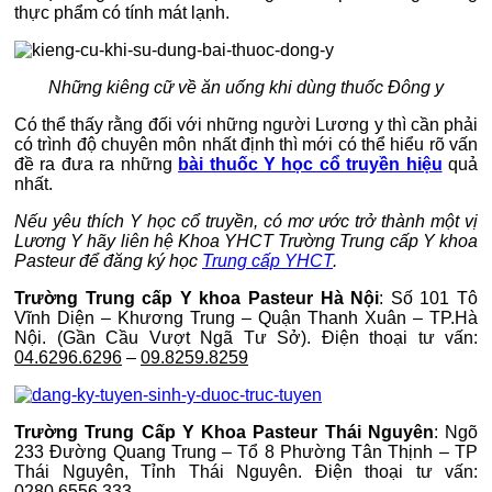
thực phẩm có tính mát lạnh.
Những kiêng cữ về ăn uống khi dùng thuốc Đông y
Có thể thấy rằng đối với những người Lương y thì cần phải
có trình độ chuyên môn nhất định thì mới có thể hiểu rõ vấn
đề ra đưa ra những
bài thuốc Y học cổ truyền hiệu
quả
nhất.
Nếu yêu thích Y học cổ truyền, có mơ ước trở thành một vị
Lương Y hãy liên hệ Khoa YHCT Trường Trung cấp Y khoa
Pasteur để đăng ký học
Trung cấp YHCT
.
Trường Trung cấp Y khoa Pasteur Hà Nội
: Số 101 Tô
Vĩnh Diện – Khương Trung – Quận Thanh Xuân – TP.Hà
Nội. (Gần Cầu Vượt Ngã Tư Sở). Điện thoại tư vấn:
04.6296.6296
–
09.8259.8259
Trường Trung Cấp Y Khoa Pasteur Thái Nguyên
: Ngõ
233 Đường Quang Trung – Tổ 8 Phường Tân Thịnh – TP
Thái Nguyên, Tỉnh Thái Nguyên. Điện thoại tư vấn:
0280.6556.333
.