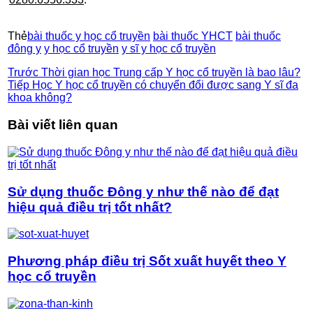
Thẻ
bài thuốc y học cổ truyền
bài thuốc YHCT
bài thuốc
đông y
y học cổ truyền
y sĩ y học cổ truyền
Trước
Thời gian học Trung cấp Y học cổ truyền là bao lâu?
Tiếp
Học Y học cổ truyền có chuyển đổi được sang Y sĩ đa
khoa không?
Bài viết liên quan
Sử dụng thuốc Đông y như thế nào để đạt
hiệu quả điều trị tốt nhất?
Phương pháp điều trị Sốt xuất huyết theo Y
học cổ truyền