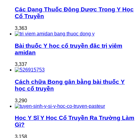
Các Dạng Thuốc Đông Dược Trong Y Học
Cổ Truyền
3,363
Bài thuốc Y học cổ truyền đặc trị viêm
amidan
3,337
Cách chữa Bong gân bằng bài thuốc Y
học cổ truyền
3,290
Học Y Sĩ Y Học Cổ Truyền Ra Trường Làm
Gì?
3,158