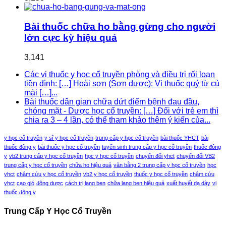
Bài thuốc chữa ho bằng gừng cho người
lớn cực kỳ hiệu quả
3,141
Các vị thuốc y học cổ truyền phòng và điều trị rối loạn
tiền đình: […] Hoài sơn (Sơn dược): Vị thuốc quý từ củ
mài […]...
Bài thuốc dân gian chữa dứt điểm bệnh đau đầu,
chóng mặt - Dược học cổ truyền: […] Đối với trẻ em thì
chia ra 3 – 4 lần, có thể tham khảo thêm ý kiến của...
y học cổ truyền
y sĩ y học cổ truyền
trung cấp y học cổ truyền
bài thuốc YHCT
bài
thuốc đông y
bài thuốc y học cổ truyền
tuyển sinh trung cấp y học cổ truyền
thuốc đông
y
vb2 trung cấp y học cổ truyền
học y học cổ truyền
chuyển đổi yhct
chuyển đổi VB2
trung cấp y học cổ truyền
chữa ho hiệu quả
văn bằng 2 trung cấp y học cổ truyền
học
yhct
châm cứu y học cổ truyền
vb2 y học cổ truyền
thuốc y học cổ truyền
châm cứu
yhct
cạo gió
đông dược
cách trị lang ben
chữa lang ben hiệu quả
xuất huyết dạ dày
vị
thuốc đông y
Trung Cấp Y Học Cổ Truyền