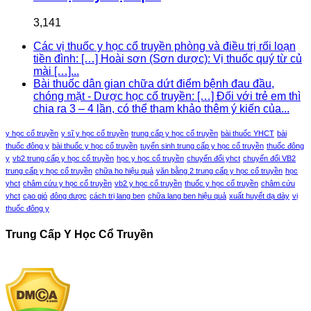
3,141
Các vị thuốc y học cổ truyền phòng và điều trị rối loạn
tiền đình: […] Hoài sơn (Sơn dược): Vị thuốc quý từ củ
mài […]...
Bài thuốc dân gian chữa dứt điểm bệnh đau đầu,
chóng mặt - Dược học cổ truyền: […] Đối với trẻ em thì
chia ra 3 – 4 lần, có thể tham khảo thêm ý kiến của...
y học cổ truyền
y sĩ y học cổ truyền
trung cấp y học cổ truyền
bài thuốc YHCT
bài
thuốc đông y
bài thuốc y học cổ truyền
tuyển sinh trung cấp y học cổ truyền
thuốc đông
y
vb2 trung cấp y học cổ truyền
học y học cổ truyền
chuyển đổi yhct
chuyển đổi VB2
trung cấp y học cổ truyền
chữa ho hiệu quả
văn bằng 2 trung cấp y học cổ truyền
học
yhct
châm cứu y học cổ truyền
vb2 y học cổ truyền
thuốc y học cổ truyền
châm cứu
yhct
cạo gió
đông dược
cách trị lang ben
chữa lang ben hiệu quả
xuất huyết dạ dày
vị
thuốc đông y
Trung Cấp Y Học Cổ Truyền