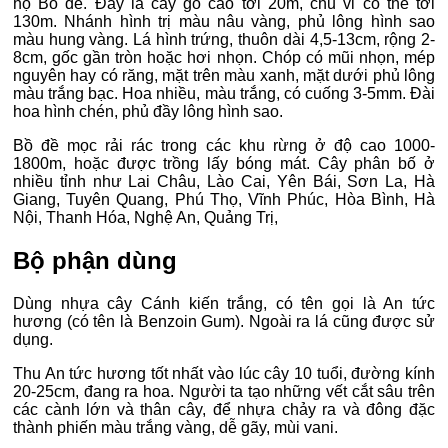
họ Bồ đề. Đây là cây gỗ cao tới 20m, chu vi có thể tới
130m. Nhánh hình trị màu nâu vàng, phủ lông hình sao
màu hung vàng. Lá hình trứng, thuôn dài 4,5-13cm, rộng 2-
8cm, gốc gần tròn hoặc hơi nhọn. Chóp có mũi nhọn, mép
nguyên hay có răng, mặt trên màu xanh, mặt dưới phủ lông
màu trắng bạc. Hoa nhiều, màu trắng, có cuống 3-5mm. Đài
hoa hình chén, phủ đầy lông hình sao.
Bồ đề mọc rải rác trong các khu rừng ở độ cao 1000-
1800m, hoặc được trồng lấy bóng mát. Cây phân bố ở
nhiều tỉnh như Lai Châu, Lào Cai, Yên Bái, Sơn La, Hà
Giang, Tuyên Quang, Phú Thọ, Vĩnh Phúc, Hòa Bình, Hà
Nội, Thanh Hóa, Nghệ An, Quảng Trị,
Bộ phận dùng
Dùng nhựa cây Cánh kiến trắng, có tên gọi là An tức
hương (có tên là Benzoin Gum). Ngoài ra lá cũng được sử
dụng.
Thu An tức hương tốt nhất vào lúc cây 10 tuổi, đường kính
20-25cm, đang ra hoa. Người ta tạo những vết cắt sâu trên
các cành lớn và thân cây, để nhựa chảy ra và đông đặc
thành phiến màu trắng vàng, dễ gãy, mùi vani.