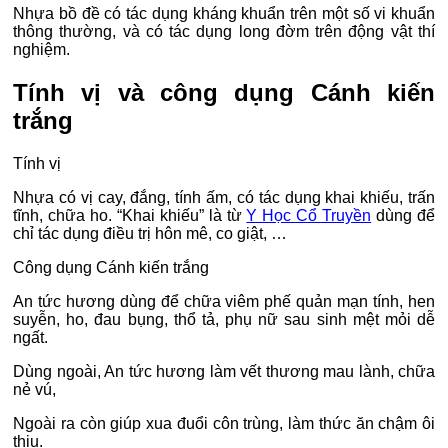
Nhựa bồ đề có tác dụng kháng khuẩn trên một số vi khuẩn
thông thường, và có tác dụng long đờm trên động vật thí
nghiệm.
Tính vị và công dụng Cánh kiến
trắng
Tính vị
Nhựa có vị cay, đắng, tính ấm, có tác dụng khai khiếu, trấn
tĩnh, chữa ho. “Khai khiếu” là từ
Y Học Cổ Truyền
dùng để
chỉ tác dụng điều trị hôn mê, co giật, …
Công dụng Cánh kiến trắng
An tức hương dùng để chữa viêm phế quản mạn tính, hen
suyễn, ho, đau bụng, thổ tả, phụ nữ sau sinh mệt mỏi dễ
ngất.
Dùng ngoài, An tức hương làm vết thương mau lành, chữa
nẻ vú,
Ngoài ra còn giúp xua đuổi côn trùng, làm thức ăn chậm ôi
thiu.