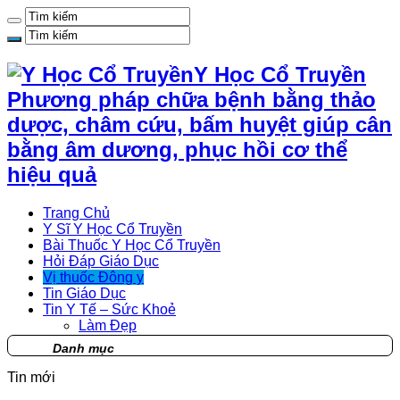
Y Học Cổ Truyền
Phương pháp chữa bệnh bằng thảo
dược, châm cứu, bấm huyệt giúp cân
bằng âm dương, phục hồi cơ thể
hiệu quả
Trang Chủ
Y Sĩ Y Học Cổ Truyền
Bài Thuốc Y Học Cổ Truyền
Hỏi Đáp Giáo Dục
Vị thuốc Đông y
Tin Giáo Dục
Tin Y Tế – Sức Khoẻ
Làm Đẹp
Danh mục
Tin mới