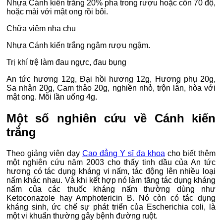
Nhựa Cánh kiến trắng 20% pha trong rượu hoặc cồn 70 độ,
hoặc mài với mật ong rồi bôi.
Chữa viêm nha chu
Nhựa Cánh kiến trắng ngâm rượu ngậm.
Trị khí trệ làm đau ngực, đau bụng
An tức hương 12g, Đại hồi hương 12g, Hương phụ 20g,
Sa nhân 20g, Cam thảo 20g, nghiền nhỏ, trộn lẫn, hòa với
mật ong. Mỗi lần uống 4g.
Một số nghiên cứu về Cánh kiến
trắng
Theo giảng viên dạy
Cao đẳng Y sĩ đa khoa
cho biết thêm
một nghiên cứu năm 2003 cho thấy tinh dầu của An tức
hương có tác dụng kháng vi nấm, tác động lên nhiều loại
nấm khác nhau. Và khi kết hợp nó làm tăng tác dụng kháng
nấm của các thuốc kháng nấm thường dùng như
Ketoconazole hay Amphotericin B. Nó còn có tác dụng
kháng sinh, ức chế sự phát triển của Escherichia coli, là
một vi khuẩn thường gây bệnh đường ruột.