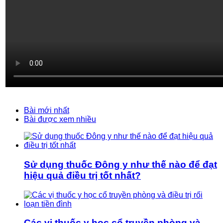
Bài mới nhất
Bài được xem nhiều
Sử dụng thuốc Đông y như thế nào để đạt
hiệu quả điều trị tốt nhất?
Các vị thuốc y học cổ truyền phòng và