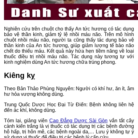
Nghiên cứu trên chuột cho thấy An tức hương có tác dụng
bảo vệ thần kinh, giảm tỷ lệ nhồi máu não. Trên mô hình
chuột nhồi máu não, người ta cũng thấy tác dụng bảo vệ
thần kinh của An tức hương, giúp giảm lượng tế bào não
chết do thiếu máu. Kết quả này hứa hẹn tiềm năng về loại
thuốc điều trị nhồi máu não. Tác dụng này tương tự với
kinh nghiệm dùng An tức hương chữa trúng phong.
Kiêng kỵ
Theo Bản Thảo Phùng Nguyên: Người có khí hư, ăn ít, âm
hư hỏa vượng không dùng.
Trung Quốc Dược Học Đại Từ Điển: Bệnh không liên hệ
đến ác khí, không dùng.
Tóm lại, giảng viên
Cao Đẳng Dược Sài Gòn
vắn tắt cây
cánh kiến trắng là vị thuốc có tác dụng trị các bệnh đường
hô hấp, trị hôn mê, các bệnh ngoài da,… Lưu ý không tự ý
sử dụng vị thuốc để điều trị các bệnh lý cấp cứu.