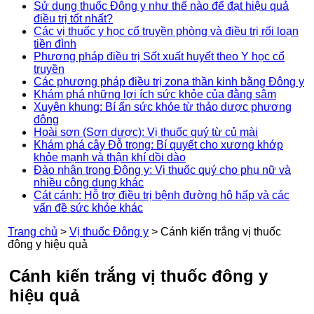
Sử dụng thuốc Đông y như thế nào để đạt hiệu quả
điều trị tốt nhất?
Các vị thuốc y học cổ truyền phòng và điều trị rối loạn
tiền đình
Phương pháp điều trị Sốt xuất huyết theo Y học cổ
truyền
Các phương pháp điều trị zona thần kinh bằng Đông y
Khám phá những lợi ích sức khỏe của đằng sâm
Xuyên khung: Bí ẩn sức khỏe từ thảo dược phương
đông
Hoài sơn (Sơn dược): Vị thuốc quý từ củ mài
Khám phá cây Đỗ trọng: Bí quyết cho xương khớp
khỏe mạnh và thận khí dồi dào
Đào nhân trong Đông y: Vị thuốc quý cho phụ nữ và
nhiều công dụng khác
Cát cánh: Hỗ trợ điều trị bệnh đường hô hấp và các
vấn đề sức khỏe khác
Trang chủ
>
Vị thuốc Đông y
>
Cánh kiến trắng vị thuốc
đông y hiệu quả
Cánh kiến trắng vị thuốc đông y
hiệu quả