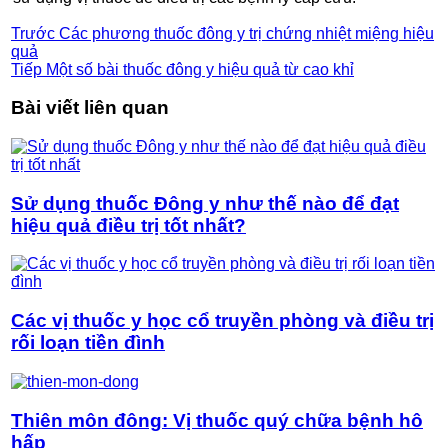
Trước
Các phương thuốc đông y trị chứng nhiệt miệng hiệu
quả
Tiếp
Một số bài thuốc đông y hiệu quả từ cao khỉ
Bài viết liên quan
Sử dụng thuốc Đông y như thế nào để đạt
hiệu quả điều trị tốt nhất?
Các vị thuốc y học cổ truyền phòng và điều trị
rối loạn tiền đình
Thiên môn đông: Vị thuốc quý chữa bệnh hô
hấp