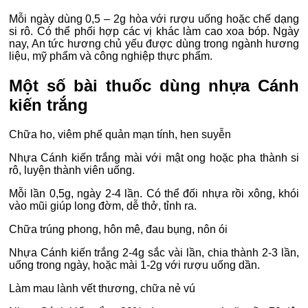
Mỗi ngày dùng 0,5 – 2g hòa với rượu uống hoặc chế dạng
si rô. Có thể phối hợp các vị khác làm cao xoa bóp. Ngày
nay, An tức hương chủ yếu được dùng trong ngành hương
liệu, mỹ phẩm và công nghiệp thực phẩm.
Một số bài thuốc dùng nhựa Cánh
kiến trắng
Chữa ho, viêm phế quản mạn tính, hen suyễn
Nhựa Cánh kiến trắng mài với mật ong hoặc pha thành si
rô, luyện thành viên uống.
Mỗi lần 0,5g, ngày 2-4 lần. Có thể đối nhựa rồi xông, khói
vào mũi giúp long đờm, dễ thở, tỉnh ra.
Chữa trúng phong, hôn mê, đau bụng, nôn ói
Nhựa Cánh kiến trắng 2-4g sắc vài lần, chia thành 2-3 lần,
uống trong ngày, hoặc mài 1-2g với rượu uống dần.
Làm mau lành vết thương, chữa nẻ vú