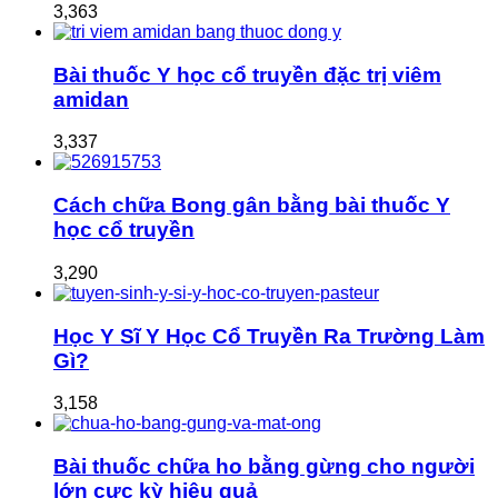
3,363
Bài thuốc Y học cổ truyền đặc trị viêm
amidan
3,337
Cách chữa Bong gân bằng bài thuốc Y
học cổ truyền
3,290
Học Y Sĩ Y Học Cổ Truyền Ra Trường Làm
Gì?
3,158
Bài thuốc chữa ho bằng gừng cho người
lớn cực kỳ hiệu quả