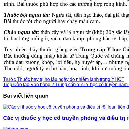
trình. Bài thuốc phù hợp cho các trường hợp rong kinh.
Thuốc bột ngưu tất:
Ngưu tất, tiên hạc thảo, đại giả th
Bài thuốc tốt cho người hay chảy máu cam.
Cháo ngưu tất:
thân cây và lá ngưu tất (khô) 20g sắc l
bị đau lưng mỏi gối, viêm đau khớp, phong hàn tê thấp
Tuy nhiên thầy thuốc, giảng viên
Trung cấp Y học Cổ
Bắc thường dùng nhập khẩu từ Trung Quốc và chúng hoà
chữa đau xương khớp, lợi tiểu, hạ huyết áp,… nhưng ng
Theo đó, người tỳ vị hư hàn, hoạt tinh, khí hư, mộng t
Trước
Thuốc hay trị ho lâu ngày do nhiễm lạnh trong YHCT
Tiếp
Đào tạo Văn bằng 2 Trung cấp Y sĩ Y học cổ truyền năm
Bài viết liên quan
Các vị thuốc y học cổ truyền phòng và điều trị r