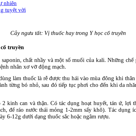
tự nhiên
g tuyệt vời
Cây ngưu tất: Vị thuốc hay trong Y học cổ truyền
 cổ truyền
có saponin, chất nhầy và một số muối của kali. Những chế
i bệnh nhân xơ vỡ động mạch.
 dùng làm thuốc là rễ được thu hái vào mùa đông khi thân 
thành từng bó nhỏ, sau đó tiếp tục phơi cho đến khi da nh
o 2 kinh can và thận. Có tác dụng hoạt huyết, tán ứ, lợi 
ạch, để ráo nước thái mỏng 1-2mm sấy khô). Tác dụng íc
ngày 6-12g dưới dạng thuốc sắc hoặc ngâm rượu.