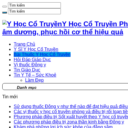
Y Học Cổ Truyền Ph
âm dương, phục hồi cơ thể hiệu quả
Trang Chủ
Y Sĩ Y Học Cổ Truyền
Bài Thuốc Y Học Cổ Truyền
Hỏi Đáp Giáo Dục
Vị thuốc Đông y
Tin Giáo Dục
Tin Y Tế – Sức Khoẻ
Làm Đẹp
Danh mục
Tin mới
Sử dụng thuốc Đông y như thế nào để đạt hiệu quả điều t
Các vị thuốc y học cổ truyền phòng và điều trị rối loạn ti
Phương pháp điều trị Sốt xuất huyết theo Y học cổ truyề
Các phương pháp điều trị zona thần kinh bằng Đông y
Khám phá những lợi ích sức khỏe của đằng sâm