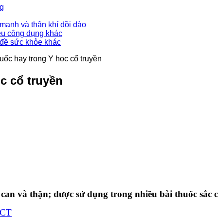
ng
mạnh và thận khí dồi dào
ều công dụng khác
 đề sức khỏe khác
huốc hay trong Y học cổ truyền
c cổ truyền
h can và thận; được sử dụng trong nhiều bài thuốc sắc
HCT