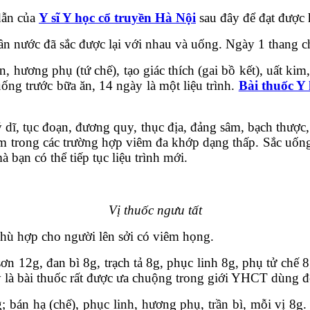
dẫn của
Y sĩ Y học cổ truyền Hà Nội
sau đây để đạt được h
lần nước đã sắc được lại với nhau và uống. Ngày 1 thang c
 hương phụ (tứ chế), tạo giác thích (gai bồ kết), uất kim
uống trước bữa ăn, 14 ngày là một liệu trình.
Bài thuốc Y 
 dĩ, tục đoạn, đương quy, thục địa, đảng sâm, bạch thược,
iệm trong các trường hợp viêm đa khớp dạng thấp. Sắc uống
 bạn có thể tiếp tục liệu trình mới.
Vị thuốc ngưu tất
Phù hợp cho người lên sởi có viêm họng.
sơn 12g, đan bì 8g, trạch tả 8g, phục linh 8g, phụ tử chế 
à bài thuốc rất được ưa chuộng trong giới YHCT dùng để đi
g; bán hạ (chế), phục linh, hương phụ, trần bì, mỗi vị 8g