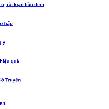
rị rối loạn tiền đình
hô hấp
g y
hiệu quả
Cổ Truyền
dan