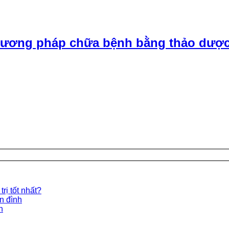
ương pháp chữa bệnh bằng thảo dược
rị tốt nhất?
ền đình
n