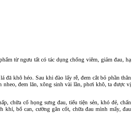
 phẩm từ ngưu tất có tác dụng chống viêm, giảm đau, hạ
lá đã khô héo. Sau khi đào lấy rễ, đem cắt bỏ phần thân
ăn nheo, đem lăn, xông sinh vài lần, phơi khô, ta được vị
thấp, chữa cổ họng sưng đau, tiểu tiện sẻn, khó đẻ, chấn
h khí, bổ can, cường gân cốt, chữa đau mình mẩy, đau