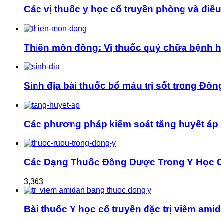
Các vị thuốc y học cổ truyền phòng và điều t
Thiên môn đông: Vị thuốc quý chữa bệnh 
Sinh địa bài thuốc bổ máu trị sốt trong Đôn
Các phương pháp kiểm soát tăng huyết áp 
Các Dạng Thuốc Đông Dược Trong Y Học 
3,363
Bài thuốc Y học cổ truyền đặc trị viêm ami