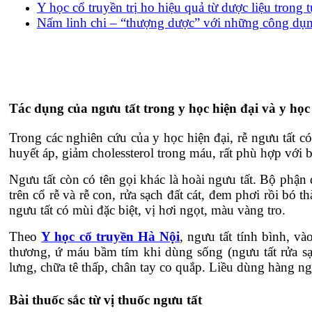
Y học cổ truyền trị ho hiệu quả từ dược liệu trong 
Nấm linh chi – “thượng dược” với những công dụn
Tác dụng của ngưu tất trong y học hiện đại và y học
Trong các nghiên cứu của y học hiện đại, rễ ngưu tất 
huyết áp, giảm cholessterol trong máu, rất phù hợp vớ
Ngưu tất còn có tên gọi khác là hoài ngưu tất. Bộ phận
trên cổ rễ và rễ con, rửa sạch đất cát, đem phơi rồi bó 
ngưu tất có mùi đặc biệt, vị hơi ngọt, màu vàng tro.
Theo
Y học cổ truyền Hà Nội
, ngưu tất tính bình, và
thương, ứ máu bầm tím khi dùng sống (ngưu tất rửa s
lưng, chữa tê thấp, chân tay co quắp. Liều dùng hàng 
Bài thuốc sắc từ vị thuốc ngưu tất