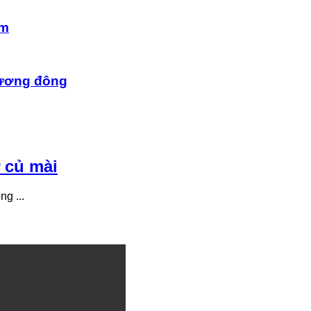
âm
hương đông
 củ mài
g ...