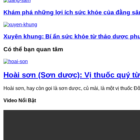
Khám phá những lợi ích sức khỏe của đằng s
Xuyên khung: Bí ẩn sức khỏe từ thảo dược p
Có thể bạn quan tâm
Hoài sơn (Sơn dược): Vị thuốc quý từ
Hoài sơn, hay còn gọi là sơn dược, củ mài, là một vị thuốc Đôn
Video Nổi Bật