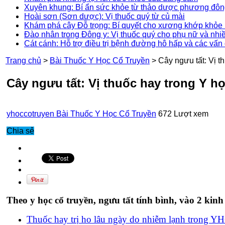
Xuyên khung: Bí ẩn sức khỏe từ thảo dược phương đô
Hoài sơn (Sơn dược): Vị thuốc quý từ củ mài
Khám phá cây Đỗ trọng: Bí quyết cho xương khớp khỏe 
Đào nhân trong Đông y: Vị thuốc quý cho phụ nữ và nhi
Cát cánh: Hỗ trợ điều trị bệnh đường hô hấp và các vấn
Trang chủ
>
Bài Thuốc Y Học Cổ Truyền
>
Cây ngưu tất: Vị t
Cây ngưu tất: Vị thuốc hay trong Y họ
yhoccotruyen
Bài Thuốc Y Học Cổ Truyền
672 Lượt xem
Chia sẻ
Theo y học cổ truyền, ngưu tất tính bình, vào 2 kin
Thuốc hay trị ho lâu ngày do nhiễm lạnh trong Y