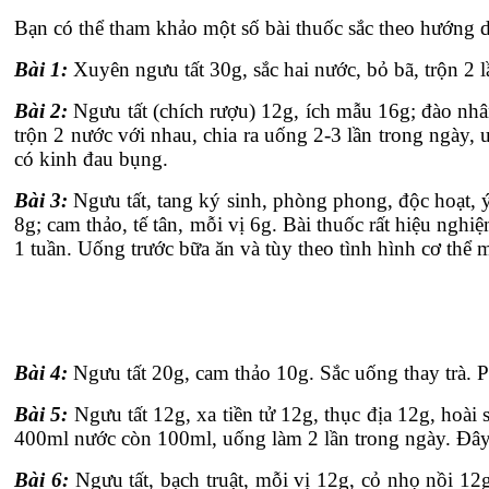
Bạn có thể tham khảo một số bài thuốc sắc theo hướng 
Bài 1:
Xuyên ngưu tất 30g, sắc hai nước, bỏ bã, trộn 2 
Bài 2:
Ngưu tất (chích rượu) 12g, ích mẫu 16g; đào nhân,
trộn 2 nước với nhau, chia ra uống 2-3 lần trong ngày, 
có kinh đau bụng.
Bài 3:
Ngưu tất, tang ký sinh, phòng phong, độc hoạt, ý
8g; cam thảo, tế tân, mỗi vị 6g. Bài thuốc rất hiệu ngh
1 tuần. Uống trước bữa ăn và tùy theo tình hình cơ thể mà
Bài 4:
Ngưu tất 20g, cam thảo 10g. Sắc uống thay trà. 
Bài 5:
Ngưu tất 12g, xa tiền tử 12g, thục địa 12g, hoài 
400ml nước còn 100ml, uống làm 2 lần trong ngày. Đây l
Bài 6:
Ngưu tất, bạch truật, mỗi vị 12g, cỏ nhọ nồi 12