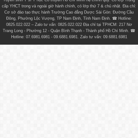
cấp YHCT
trong và ngoài giờ hành chính, có lớp thứ 7 & chủ nhật. Địa chỉ:
Cơ sở đào tạo thực hành Trường Cao đẳng Dược Sài Gòn: Đường Cầu
Đông, Phường Lộc Vượng, TP Nam Định, Tỉnh Nam Định. ☎ Hotline:
0825.022.022 – Zalo tư vấn: 0825.022.022 Địa chỉ tại TPHCM: 217 Nơ
Trang Long - Phường 12 - Quận Bình Thạnh - Thành phố Hồ Chí Minh. ☎
Hotline: 07.6981.6981 - 09.6881.6981. Zalo tư vấn: 09.6881.6981