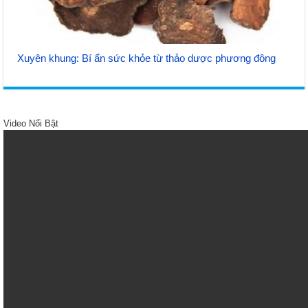
Xuyên khung: Bí ẩn sức khỏe từ thảo dược phương đông
Video Nổi Bật