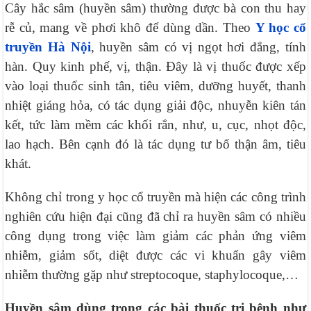
Cây hắc sâm (huyền sâm) thường được bà con thu hay
rễ củ, mang về phơi khô để dùng dần. Theo
Y học cổ
truyền Hà Nội
, huyền sâm có vị ngọt hơi đắng, tính
hàn. Quy kinh phế, vị, thận. Đây là vị thuốc được xếp
vào loại thuốc sinh tân, tiêu viêm, dưỡng huyết, thanh
nhiệt giáng hỏa, có tác dụng giải độc, nhuyễn kiên tán
kết, tức làm mềm các khối rắn, như, u, cục, nhọt độc,
lao hạch. Bên cạnh đó là tác dụng tư bổ thận âm, tiêu
khát.
Không chỉ trong y học cổ truyền mà hiện các công trình
nghiên cứu hiện đại cũng đã chỉ ra huyền sâm có nhiều
công dụng trong việc làm giảm các phản ứng viêm
nhiễm, giảm sốt, diệt được các vi khuẩn gây viêm
nhiễm thường gặp như streptocoque, staphylocoque,…
Huyền sâm dùng trong các bài thuốc trị bệnh như