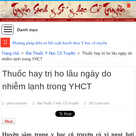
Danh mục
Phương pháp điều trị Sốt xuất huyết theo Y học cổ truyền
Trang chủ
>
Bài Thuốc Y Học Cổ Truyền
>
Thuốc hay trị ho lâu ngày do
nhiễm lạnh trong YHCT
Thuốc hay trị ho lâu ngày do
nhiễm lạnh trong YHCT
yhoccotruyen
Bài Thuốc Y Học Cổ Truyền
352 Lượt xem
Huyền sâm trong y học cổ truyền có vị ngọt hơi