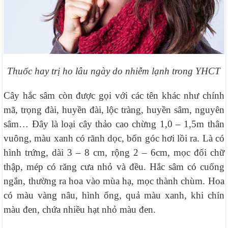
Thuốc hay trị ho lâu ngày do nhiễm lạnh trong YHCT
Cây hắc sâm còn được gọi với các tên khác như chính
mã, trọng đài, huyền đài, lộc tràng, huyền sâm, nguyên
sâm… Đây là loại cây thảo cao chừng 1,0 – 1,5m thân
vuông, màu xanh có rãnh dọc, bốn góc hơi lồi ra. Là có
hình trứng, dài 3 – 8 cm, rộng 2 – 6cm, mọc đối chữ
thập, mép có răng cưa nhỏ và đều. Hắc sâm có cuống
ngắn, thường ra hoa vào mùa hạ, mọc thành chùm. Hoa
có màu vàng nâu, hình ống, quả màu xanh, khi chín
màu đen, chứa nhiều hạt nhỏ màu đen.