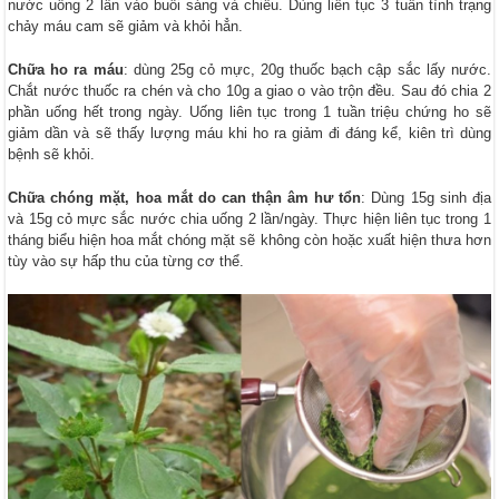
nước uống 2 lần vào buổi sáng và chiều. Dùng liên tục 3 tuần tình trạng
chảy máu cam sẽ giảm và khỏi hẳn.
Chữa ho ra máu
: dùng 25g cỏ mực, 20g thuốc bạch cập sắc lấy nước.
Chắt nước thuốc ra chén và cho 10g a giao o vào trộn đều. Sau đó chia 2
phần uống hết trong ngày. Uống liên tục trong 1 tuần triệu chứng ho sẽ
giảm dần và sẽ thấy lượng máu khi ho ra giảm đi đáng kể, kiên trì dùng
bệnh sẽ khỏi.
Chữa chóng mặt, hoa mắt do can thận âm hư tổn
: Dùng 15g sinh địa
và 15g cỏ mực sắc nước chia uống 2 lần/ngày. Thực hiện liên tục trong 1
tháng biểu hiện hoa mắt chóng mặt sẽ không còn hoặc xuất hiện thưa hơn
tùy vào sự hấp thu của từng cơ thể.