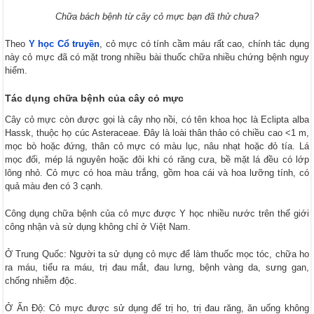
Chữa bách bệnh từ cây cỏ mực bạn đã thử chưa?
Theo
Y học Cổ truyền
, cỏ mực có tính cầm máu rất cao, chính tác dụng
này cỏ mực đã có mặt trong nhiều bài thuốc chữa nhiều chứng bệnh nguy
hiểm.
Tác dụng chữa bệnh của cây cỏ mực
Cây cỏ mực còn được gọi là cây nhọ nồi, có tên khoa học là Eclipta alba
Hassk, thuộc họ cúc Asteraceae. Đây là loài thân thảo có chiều cao <1 m,
mọc bò hoặc đứng, thân cỏ mực có màu lục, nâu nhạt hoặc đỏ tía. Lá
mọc đối, mép lá nguyên hoặc đôi khi có răng cưa, bề mặt lá đều có lớp
lông nhỏ. Cỏ mực có hoa màu trắng, gồm hoa cái và hoa lưỡng tính, có
quả màu đen có 3 cạnh.
Công dụng chữa bệnh của cỏ mực được Y học nhiều nước trên thế giới
công nhận và sử dụng không chỉ ở Việt Nam.
Ở Trung Quốc: Người ta sử dụng cỏ mực để làm thuốc mọc tóc, chữa ho
ra máu, tiểu ra máu, trị đau mắt, đau lưng, bệnh vàng da, sưng gan,
chống nhiễm độc.
Ở Ấn Độ: Cỏ mực được sử dụng để trị ho, trị đau răng, ăn uống không