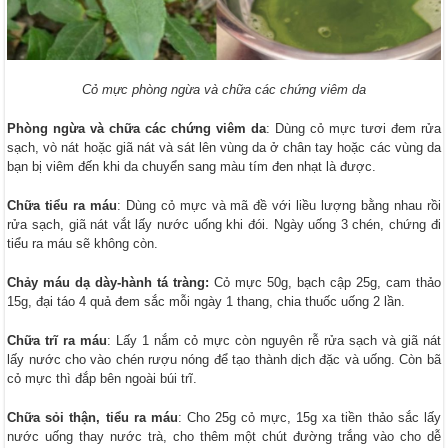
Cỏ mực phòng ngừa và chữa các chứng viêm da
Phòng ngừa và chữa các chứng viêm da
: Dùng cỏ mực tươi đem rửa
sạch, vò nát hoặc giã nát và sát lên vùng da ở chân tay hoặc các vùng da
bạn bị viêm đến khi da chuyển sang màu tím đen nhạt là được.
Chữa tiểu ra máu
: Dùng cỏ mực và mã đề với liều lượng bằng nhau rồi
rửa sạch, giã nát vắt lấy nước uống khi đói. Ngày uống 3 chén, chứng đi
tiểu ra máu sẽ không còn.
Chảy máu dạ dày-hành tá tràng:
Cỏ mực 50g, bạch cập 25g, cam thảo
15g, đại táo 4 quả đem sắc mỗi ngày 1 thang, chia thuốc uống 2 lần.
Chữa trĩ ra máu
: Lấy 1 nắm cỏ mực còn nguyên rễ rửa sạch và giã nát
lấy nước cho vào chén rượu nóng để tạo thành dịch đặc và uống. Còn bã
cỏ mực thì đắp bên ngoài búi trĩ.
Chữa sỏi thận, tiểu ra máu
: Cho 25g cỏ mực, 15g xa tiền thảo sắc lấy
nước uống thay nước trà, cho thêm một chút đường trắng vào cho dễ