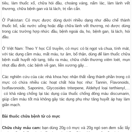
tiêu, làm thuốc xổ, chữa hói đầu, choáng váng, nấm lác, làm lành vết
thương, chữa bệnh gan và lá lách, trị rắn cắn.
Ở Pakistan: Cỏ mực được dùng dưới nhiều dạng như điều chế thành
thuốc bổ, sắc nước uống hoặc đắp chữa lành vết thương, nó được dùng
trong các trường hợp nhức đầu, bệnh ngoài da, ho, bệnh gan, lá lách, hói
đầu.
Ở Việt Nam: Theo Y học Cổ truyền, cỏ mực có bị ngọt và chua, tính mát,
với tác dụng cầm máu, mất máu, tư âm, bổ thận, dùng để làm thuốc chữa
bệnh xuất huyết nội tạng, tiểu ra máu, chữa chấn thương viêm loét, mụn
nhọt đầu đinh, các bệnh về gan, liền xương gãy…
Các nghiên cứu của các nhà khoa học nhận thất rằng thành phần trong cỏ
mực có chứa nhiều các hoạt chất hóa học như: Tannin, Flavonoids,
Isoflavonoids, Saponins, Glycosides triterpene, Aldehyd loại terthienyl,…
có khả năng chống lại tác dụng của thuốc chống đông máu discumarin,
giúp cầm máu tốt mà không gây tác dụng phụ như tăng huyết áp hay làm
giãn mạch.
Bài thuốc chữa bệnh từ cỏ mực
Chữa chảy máu cam:
bạn dùng 20g cỏ mực và 20g ngó sen đem sắc lấy