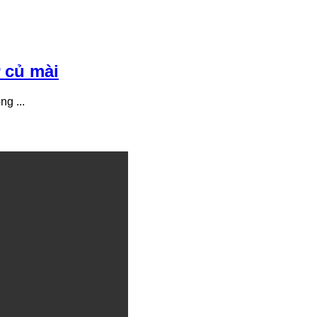
 củ mài
g ...