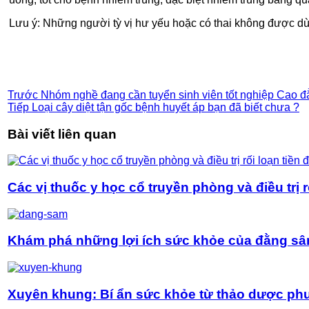
Lưu ý: Những người tỳ vị hư yếu hoặc có thai không được dù
Trước
Nhóm nghề đang cần tuyển sinh viên tốt nghiệp Cao 
Tiếp
Loại cây diệt tận gốc bệnh huyết áp bạn đã biết chưa ?
Bài viết liên quan
Các vị thuốc y học cổ truyền phòng và điều trị r
Khám phá những lợi ích sức khỏe của đằng s
Xuyên khung: Bí ẩn sức khỏe từ thảo dược p