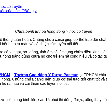
học cổ truyền
uốc của bác sĩ Đông y
Chữa bệnh từ hoa hồng trong Y học cổ truyền
thống tuần hoàn. Chúng chứa canxi giúp cơ thể trao đổi chất tốt
 bệnh ho ra máu và cải thiện các tuyến nội tiết.
 có vị ngọt, hơi đắng, tính ấm có tác dụng chữa điều kinh, tiêu 
 hồng trắng dùng chữa ho cho trẻ em rất công hiệu và có tác d
TPHCM
–
Trường Cao đẳng Y Dược Pasteur
tại TPHCM chia s
ng. Chúng chứa canxi nên giúp cơ thể trao đổi chất tốt và tiê
 ho ra máu và cải thiện các tuyến nội tiết.
 sôi trong bình kín, sau 15 phút thì dùng được, uống thay trà