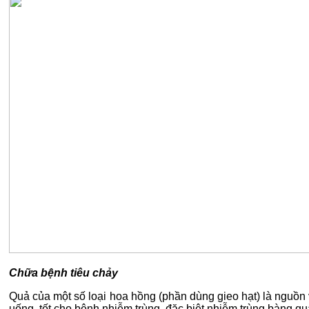
Chữa bệnh tiêu chảy
Quả của một số loại hoa hồng (phần dùng gieo hạt) là nguồn v
uống, tốt cho bệnh nhiễm trùng, đặc biệt nhiễm trùng bàng q