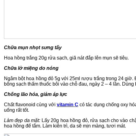
Chữa mụn nhọt sưng tấy
Hoa hồng trắng 20g rửa sạch, giã nát đắp lên mụn sẽ tiêu.
Chữa lở miệng do nóng
Ngâm bột hoa hồng đỏ 5g với 25ml rượu trắng trong 24 giờ. 
bông sạch thấm thuốc bôi vào chỗ đau, ngày 2 – 4 lần. Dùng 
Chống lão hóa, giảm áp lực
Chất flavonoid cùng với
vitamin C
có tác dụng chống oxy hóa
uống rất tốt.
Làm đẹp da mặt:
Lấy 20g hoa hồng đỏ, rửa sạch cho vào chậ
hoa hồng để tắm. Làm kiên trì, da sẽ mịn màng, tươi mát.