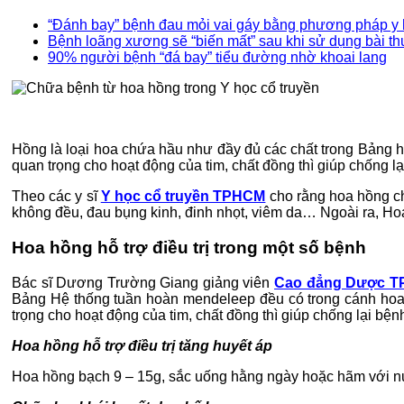
“Đánh bay” bệnh đau mỏi vai gáy bằng phương pháp y 
Bệnh loãng xương sẽ “biến mất” sau khi sử dụng bài th
90% người bệnh “đá bay” tiểu đường nhờ khoai lang
Hồng là loại hoa chứa hầu như đầy đủ các chất trong Bảng hệ 
quan trọng cho hoạt động của tim, chất đồng thì giúp chống lại
Theo các y sĩ
Y học cổ truyền TPHCM
cho rằng hoa hồng cho
không đều, đau bụng kinh, đinh nhọt, viêm da… Ngoài ra, Hoa
Hoa hồng hỗ trợ điều trị trong một số bệnh
Bác sĩ Dương Trường Giang giảng viên
Cao đẳng Dược 
Bảng Hệ thống tuần hoàn mendeleep đều có trong cánh hoa hồ
trọng cho hoạt động của tim, chất đồng thì giúp chống lại bệnh
Hoa hồng hỗ trợ điều trị tăng huyết áp
Hoa hồng bạch 9 – 15g, sắc uống hằng ngày hoặc hãm với nước