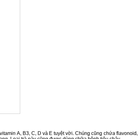
itamin A, B3, C, D và E tuyệt vời. Chúng cũng chứa flavonoid, 
uang. Loại trà này cũng được dùng chữa bệnh tiêu chảy.