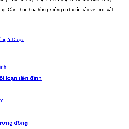
ng. Cần chọn hoa hồng không có thuốc bảo vệ thực vật.
đẳng Y Dược
ối loạn tiền đình
âm
hương đông