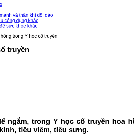
ng
mạnh và thận khí dồi dào
ều công dụng khác
 đề sức khỏe khác
hồng trong Y học cổ truyền
ổ truyền
 để ngắm, trong Y học cổ truyền hoa h
inh, tiêu viêm, tiêu sưng.