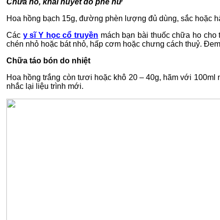
Chữa ho, khái huyết do phế hư
Hoa hồng bạch 15g, đường phèn lượng đủ dùng, sắc hoặc hấ
Các
y sĩ Y học cổ truyền
mách bạn bài thuốc chữa ho cho t
chén nhỏ hoặc bát nhỏ, hấp cơm hoặc chưng cách thuỷ. Đem ra
Chữa táo bón do nhiệt
Hoa hồng trắng còn tươi hoặc khô 20 – 40g, hãm với 100ml nư
nhắc lại liệu trình mới.