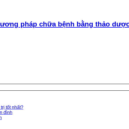
ương pháp chữa bệnh bằng thảo dược
rị tốt nhất?
ền đình
n