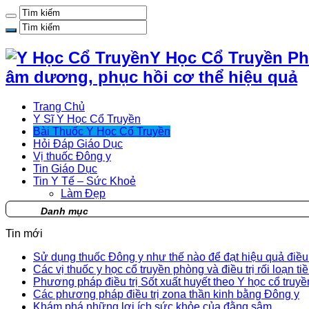
Y Học Cổ Truyền Ph
âm dương, phục hồi cơ thể hiệu quả
Trang Chủ
Y Sĩ Y Học Cổ Truyền
Bài Thuốc Y Học Cổ Truyền
Hỏi Đáp Giáo Dục
Vị thuốc Đông y
Tin Giáo Dục
Tin Y Tế – Sức Khoẻ
Làm Đẹp
Danh mục
Tin mới
Sử dụng thuốc Đông y như thế nào để đạt hiệu quả điều t
Các vị thuốc y học cổ truyền phòng và điều trị rối loạn ti
Phương pháp điều trị Sốt xuất huyết theo Y học cổ truyề
Các phương pháp điều trị zona thần kinh bằng Đông y
Khám phá những lợi ích sức khỏe của đằng sâm