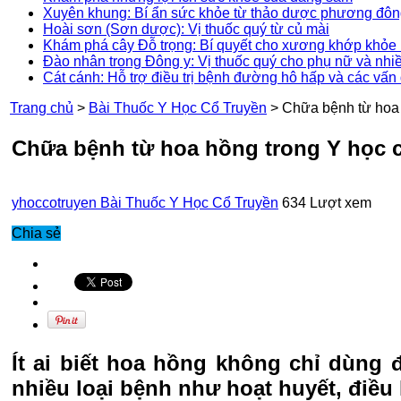
Xuyên khung: Bí ẩn sức khỏe từ thảo dược phương đô
Hoài sơn (Sơn dược): Vị thuốc quý từ củ mài
Khám phá cây Đỗ trọng: Bí quyết cho xương khớp khỏe 
Đào nhân trong Đông y: Vị thuốc quý cho phụ nữ và nhi
Cát cánh: Hỗ trợ điều trị bệnh đường hô hấp và các vấn
Trang chủ
>
Bài Thuốc Y Học Cổ Truyền
>
Chữa bệnh từ hoa 
Chữa bệnh từ hoa hồng trong Y học c
yhoccotruyen
Bài Thuốc Y Học Cổ Truyền
634 Lượt xem
Chia sẻ
Ít ai biết hoa hồng không chỉ dùng
nhiều loại bệnh như hoạt huyết, điều k