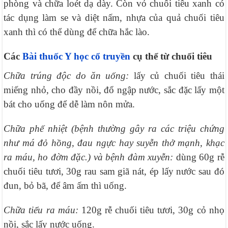
phòng và chữa loét dạ dày. Còn vỏ chuối tiêu xanh có
tác dụng làm se và diệt nấm, nhựa của quả chuối tiêu
xanh thì có thể dùng để chữa hắc lào.
Các
Bài thuốc Y học cổ truyền
cụ thể từ chuối tiêu
Chữa trúng độc do ăn uống:
lấy củ chuối tiêu thái
miếng nhỏ, cho đầy nồi, đổ ngập nước, sắc đặc lấy một
bát cho uống để dễ làm nôn mửa.
Chữa phế nhiệt
(bệnh thường gây ra các triệu chứng
như má đỏ hồng, đau ngực hay suyễn thở mạnh, khạc
ra máu, ho đờm đặc.) và bệnh đàm xuyễn:
dùng 60g rễ
chuối tiêu tươi, 30g rau sam giã nát, ép lấy nước sau đó
đun, bỏ bã, để âm ấm thì uống.
Chữa tiểu ra máu:
120g rễ chuối tiêu tươi, 30g cỏ nhọ
nồi, sắc lấy nước uống.