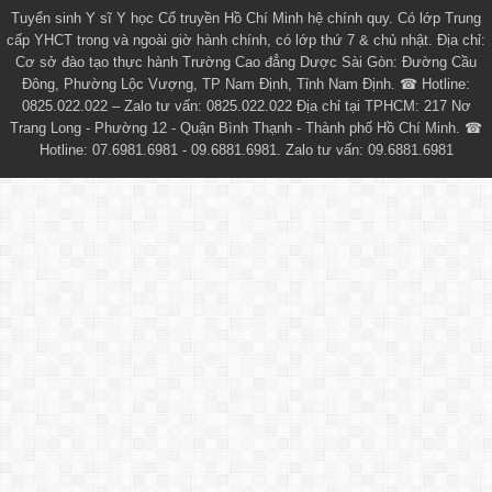
Tuyển sinh
Y sĩ Y học Cổ truyền Hồ Chí Minh
hệ chính quy. Có lớp
Trung
cấp YHCT
trong và ngoài giờ hành chính, có lớp thứ 7 & chủ nhật. Địa chỉ:
Cơ sở đào tạo thực hành Trường Cao đẳng Dược Sài Gòn: Đường Cầu
Đông, Phường Lộc Vượng, TP Nam Định, Tỉnh Nam Định. ☎ Hotline:
0825.022.022 – Zalo tư vấn: 0825.022.022 Địa chỉ tại TPHCM: 217 Nơ
Trang Long - Phường 12 - Quận Bình Thạnh - Thành phố Hồ Chí Minh. ☎
Hotline: 07.6981.6981 - 09.6881.6981. Zalo tư vấn: 09.6881.6981