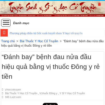
Danh mục
Phương pháp điều trị Sốt xuất huyết theo Y học cổ truyền
Các phương pháp điều trị zona thần kinh bằng Đông y
Trang chủ
>
Bài Thuốc Y Học Cổ Truyền
>
“Đánh bay” bệnh đau nửa đầu
hiệu quả bằng vị thuốc Đông y rẻ tiền
“Đánh bay” bệnh đau nửa đầu
hiệu quả bằng vị thuốc Đông y rẻ
tiền
yhoccotruyen
Bài Thuốc Y Học Cổ Truyền
,
Vị thuốc Đông y
,
Y Sĩ Y Học Cổ Truyền
945 Lượt xem