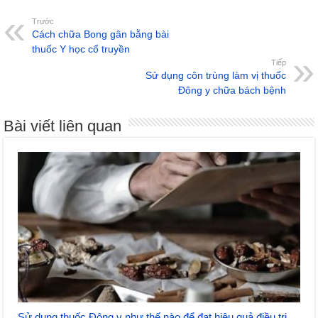
Trước
Cách chữa Bong gân bằng bài
thuốc Y học cổ truyền
Tiếp
Sử dụng côn trùng làm vị thuốc
Đông y chữa bách bệnh
Bài viết liên quan
Sử dụng thuốc Đông y như thế nào để đạt hiệu quả điều trị