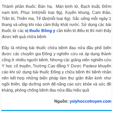
Thành phần thuốc: Bán hạ, Màn kinh tử, Bạch truật, Đởm
nam tinh, Phục linh(mỗi loại 9g), Xuyên khung, Cam thảo,
Trần bì, Thiên ma, Tế tân(mỗi loại 6g). Sắc uống mỗi ngày 1
thang và uống khi nào cảm thấy khát nước. Sử dụng các bài
thuốc từ các
vị thuốc Đông y
cần kiên trì điều trị thì mới thấy
được kết quả chữa bệnh.
Đây là những bài thuốc chữa bệnh đau nửa đầu phổ biến
được các chuyên gia Đông y nghiên cứu và áp dụng thành
công ở nhiều người bệnh. Nhưng các giảng viên nghiên cứu
Y học cổ truyền, Trường Cao đẳng Y Dược Pasteur khuyến
cáo khi sử dụng bài thuốc Đông y chữa bệnh thì bệnh nhân
nên kết hợp những biện pháp làm thư giãn thần kinh như
ngồi thiền, tập dưỡng sinh để nâng cao sức khỏe và sức đề
kháng, phòng chống bệnh đau nửa đầu hiệu quả
Nguồn:
ysiyhoccotruyen.com