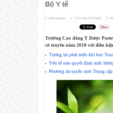
Bộ Y tế
yhoccotruyen
Y Sĩ Y Học Cổ Truyền
54
Trường Cao đẳng Y Dược Pasteu
cổ truyền năm 2018 với điều kiệ
Tương lai phát triển khi học Tru
Yếu tố nào quyết định mức lương
Phương án tuyển sinh Trung cấp 