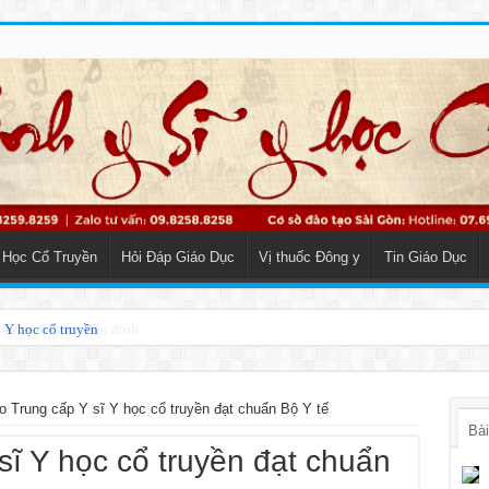
 Học Cổ Truyền
Hỏi Đáp Giáo Dục
Vị thuốc Đông y
Tin Giáo Dục
o Y học cổ truyền
o Trung cấp Y sĩ Y học cổ truyền đạt chuẩn Bộ Y tế
Bài
sĩ Y học cổ truyền đạt chuẩn