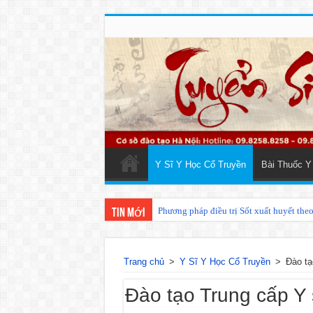
Y Sĩ Y Học Cổ Truyền
Bài Thuốc Y
Phương pháp điều trị Sốt xuất huyết the
Tin mới
Trang chủ
>
Y Sĩ Y Học Cổ Truyền
>
Đào tạ
Đào tạo Trung cấp Y 