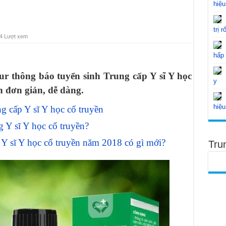
hiệu
trị r
4 Lượt xem
hấp
r thông báo tuyển sinh Trung cấp Y sĩ Y học
y
n đơn giản, dễ dàng.
hiệu
ng cấp Y sĩ Y học cổ truyền
 Y sĩ Y học cổ truyền?
Y sĩ Y học cổ truyền năm 2018 có gì mới?
Tru