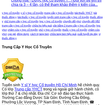
chóng mặt - Dược học cổ truyền: […] Đối với trẻ em thì
chia ra 3 – 4 lần, có thể tham khảo thêm ý kiến của...
y học cổ truyền
y sĩ y học cổ truyền
trung cấp y học cổ truyền
bài thuốc YHCT
bài
thuốc đông y
bài thuốc y học cổ truyền
tuyển sinh trung cấp y học cổ truyền
thuốc đông
y
vb2 trung cấp y học cổ truyền
học y học cổ truyền
chuyển đổi yhct
chuyển đổi VB2
trung cấp y học cổ truyền
chữa ho hiệu quả
văn bằng 2 trung cấp y học cổ truyền
học
yhct
châm cứu y học cổ truyền
vb2 y học cổ truyền
thuốc y học cổ truyền
châm cứu
yhct
cạo gió
đông dược
cách trị lang ben
chữa lang ben hiệu quả
xuất huyết dạ dày
vị
thuốc đông y
Trung Cấp Y Học Cổ Truyền
Tuyển sinh
Y sĩ Y học Cổ truyền Hồ Chí Minh
hệ chính quy.
Có lớp
Trung cấp YHCT
trong và ngoài giờ hành chính, có
lớp thứ 7 & chủ nhật. Địa chỉ: Cơ sở đào tạo thực hành
Trường Cao đẳng Dược Sài Gòn: Đường Cầu Đông,
Phường Lộc Vượng, TP Nam Định, Tỉnh Nam Định. ☎