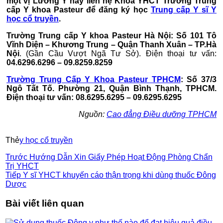
một vị Lương Y hãy liên hệ Khoa YHCT Trường Trung
cấp Y khoa Pasteur để đăng ký học
Trung cấp Y sĩ Y
học cổ truyền
.
Trường Trung cấp Y khoa Pasteur Hà Nội: Số 101 Tô
Vĩnh Diện – Khương Trung – Quận Thanh Xuân – TP.Hà
Nội
. (Gần Cầu Vượt Ngã Tư Sở). Điện thoại tư vấn:
04.6296.6296 – 09.8259.8259
Trường Trung Cấp Y Khoa Pasteur TPHCM
: Số 37/3
Ngô Tất Tố. Phường 21, Quận Bình Thạnh, TPHCM.
Điện thoại tư vấn: 08.6295.6295 – 09.6295.6295
Nguồn:
Cao đẳng Điều dưỡng TPHCM
Thẻ
y học cổ truyền
Trước
Hướng Dẫn Xin Giấy Phép Hoạt Động Phòng Chẩn
Trị YHCT
Tiếp
Y sĩ YHCT khuyến cáo thận trọng khi dùng thuốc Đông
Dược
Bài viết liên quan