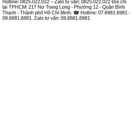
Hotline: 0825.022.022 – Zalo tư vấn: 0825.022.022 Địa chỉ
tại TPHCM: 217 Nơ Trang Long - Phường 12 - Quận Bình
Thạnh - Thành phố Hồ Chí Minh. ☎ Hotline: 07.6981.6981 -
09.6881.6981. Zalo tư vấn: 09.6881.6981