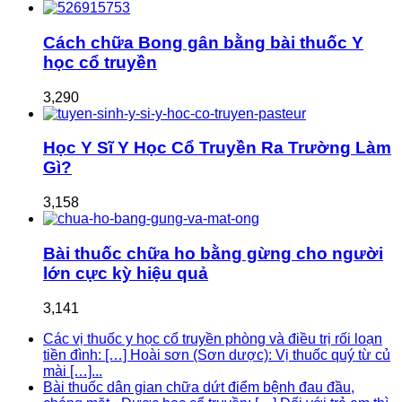
Cách chữa Bong gân bằng bài thuốc Y
học cổ truyền
3,290
Học Y Sĩ Y Học Cổ Truyền Ra Trường Làm
Gì?
3,158
Bài thuốc chữa ho bằng gừng cho người
lớn cực kỳ hiệu quả
3,141
Các vị thuốc y học cổ truyền phòng và điều trị rối loạn
tiền đình: […] Hoài sơn (Sơn dược): Vị thuốc quý từ củ
mài […]...
Bài thuốc dân gian chữa dứt điểm bệnh đau đầu,