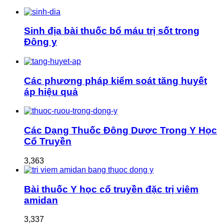
Sinh địa bài thuốc bổ máu trị sốt trong
Đông y
Các phương pháp kiểm soát tăng huyết
áp hiệu quả
Các Dạng Thuốc Đông Dược Trong Y Học
Cổ Truyền
3,363
Bài thuốc Y học cổ truyền đặc trị viêm
amidan
3,337