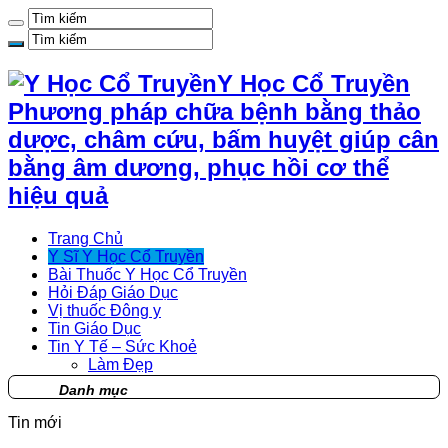
Y Học Cổ Truyền
Phương pháp chữa bệnh bằng thảo
dược, châm cứu, bấm huyệt giúp cân
bằng âm dương, phục hồi cơ thể
hiệu quả
Trang Chủ
Y Sĩ Y Học Cổ Truyền
Bài Thuốc Y Học Cổ Truyền
Hỏi Đáp Giáo Dục
Vị thuốc Đông y
Tin Giáo Dục
Tin Y Tế – Sức Khoẻ
Làm Đẹp
Danh mục
Tin mới