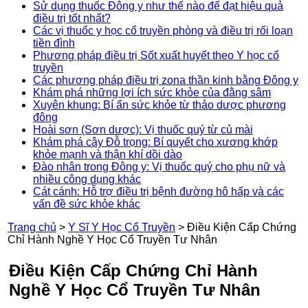
Sử dụng thuốc Đông y như thế nào để đạt hiệu quả
điều trị tốt nhất?
Các vị thuốc y học cổ truyền phòng và điều trị rối loạn
tiền đình
Phương pháp điều trị Sốt xuất huyết theo Y học cổ
truyền
Các phương pháp điều trị zona thần kinh bằng Đông y
Khám phá những lợi ích sức khỏe của đằng sâm
Xuyên khung: Bí ẩn sức khỏe từ thảo dược phương
đông
Hoài sơn (Sơn dược): Vị thuốc quý từ củ mài
Khám phá cây Đỗ trọng: Bí quyết cho xương khớp
khỏe mạnh và thận khí dồi dào
Đào nhân trong Đông y: Vị thuốc quý cho phụ nữ và
nhiều công dụng khác
Cát cánh: Hỗ trợ điều trị bệnh đường hô hấp và các
vấn đề sức khỏe khác
Trang chủ
>
Y Sĩ Y Học Cổ Truyền
>
Điều Kiện Cấp Chứng
Chỉ Hành Nghề Y Học Cổ Truyền Tư Nhân
Điều Kiện Cấp Chứng Chỉ Hành
Nghề Y Học Cổ Truyền Tư Nhân