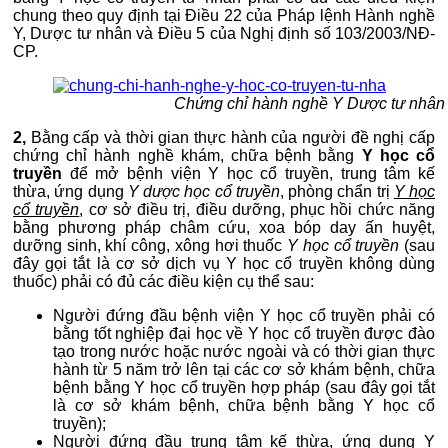
chung theo quy định tại Điều 22 của Pháp lệnh Hành nghề
Y, Dược tư nhân và Điều 5 của Nghị định số 103/2003/NĐ-
CP.
Chứng chỉ hành nghề Y Dược tư nhân
2,
Bằng cấp và thời gian thực hành của người đề nghị cấp
chứng chỉ hành nghề khám, chữa bệnh bằng
Y học cổ
truyền
để mở bệnh viện Y học cổ truyền, trung tâm kế
thừa, ứng dụng
Y dược học cổ truyền
, phòng chẩn trị
Y học
cổ truyền
, cơ sở điều trị, điều dưỡng, phục hồi chức năng
bằng phương pháp châm cứu, xoa bóp day ấn huyệt,
dưỡng sinh, khí công, xông hơi thuốc
Y học cổ truyền
(sau
đây gọi tắt là cơ sở dịch vụ Y học cổ truyền không dùng
thuốc) phải có đủ các điều kiện cụ thể sau:
Người đứng đầu bệnh viện Y học cổ truyền phải có
bằng tốt nghiệp đại học về Y học cổ truyền được đào
tạo trong nước hoặc nước ngoài và có thời gian thực
hành từ 5 năm trở lên tại các cơ sở khám bệnh, chữa
bệnh bằng Y học cổ truyền hợp pháp (sau đây gọi tắt
là cơ sở khám bệnh, chữa bệnh bằng Y học cổ
truyền);
Người đứng đầu trung tâm kế thừa, ứng dụng Y