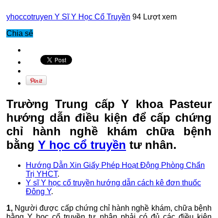
yhoccotruyen
Y Sĩ Y Học Cổ Truyền
94 Lượt xem
Chia sẻ
Trường Trung cấp Y khoa Pasteur
hướng dẫn điều kiện để cấp chứng
chỉ hành nghề khám chữa bệnh
bằng
Y học cổ truyền
tư nhân.
Hướng Dẫn Xin Giấy Phép Hoạt Động Phòng Chẩn
Trị YHCT
.
Y sĩ Y học cổ truyền hướng dẫn cách kê đơn thuốc
Đông Y
.
1,
Người được cấp chứng chỉ hành nghề khám, chữa bệnh
bằng Y học cổ truyền tư nhân phải có đủ các điều kiện