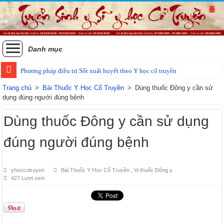
Danh mục
Phương pháp điều trị Sốt xuất huyết theo Y học cổ truyền
Các phương pháp điều trị zona thần kinh bằng Đông y
Trang chủ
>
Bài Thuốc Y Học Cổ Truyền
>
Dùng thuốc Đông y cần sử
dụng đúng người đúng bệnh
Dùng thuốc Đông y cần sử dụng
đúng người đúng bệnh
yhoccotruyen
Bài Thuốc Y Học Cổ Truyền
,
Vị thuốc Đông y
427 Lượt xem