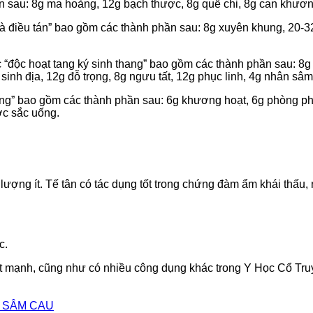
 sau: 8g ma hoàng, 12g bạch thược, 8g quế chi, 8g can khương, 
rà điều tán” bao gồm các thành phần sau: 8g xuyên khung, 20-32
c “độc hoạt tang ký sinh thang” bao gồm các thành phần sau: 8g 
sinh địa, 12g đỗ trọng, 8g ngưu tất, 12g phục linh, 4g nhân sâ
ng” bao gồm các thành phần sau: 6g khương hoạt, 6g phòng pho
ợc sắc uống.
 lượng ít. Tế tân có tác dụng tốt trong chứng đàm ẩm khái thấu,
c.
ất mạnh, cũng như có nhiều công dụng khác trong Y Học Cổ Tru
 SÂM CAU