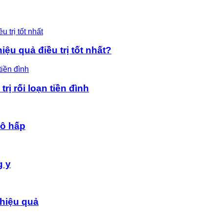
ệu quả điều trị tốt nhất?
rị rối loạn tiền đình
hô hấp
g y
hiệu quả