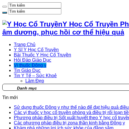
Y Học Cổ Truyền Ph
âm dương, phục hồi cơ thể hiệu quả
Trang Chủ
Y Sĩ Y Học Cổ Truyền
Bài Thuốc Y Học Cổ Truyền
Hỏi Đáp Giáo Dục
Vị thuốc Đông y
Tin Giáo Dục
Tin Y Tế – Sức Khoẻ
Làm Đẹp
Danh mục
Tin mới
Sử dụng thuốc Đông y như thế nào để đạt hiệu quả điều t
Các vị thuốc y học cổ truyền phòng và điều trị rối loạn ti
Phương pháp điều trị Sốt xuất huyết theo Y học cổ truyề
Các phương pháp điều trị zona thần kinh bằng Đông y
Khám phá những lợi ích sức khỏe của đằng sâm