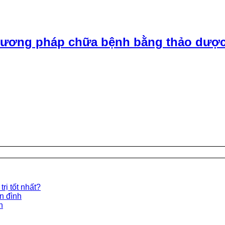
ương pháp chữa bệnh bằng thảo dược
rị tốt nhất?
ền đình
n