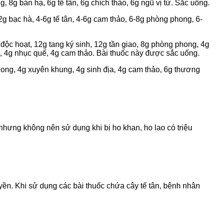
8g bán hạ, 6g tế tân, 6g chích thảo, 6g ngũ vị tử. Sắc uống.
g bạc hà, 4-6g tế tân, 4-6g cam thảo, 6-8g phòng phong, 6-
độc hoạt, 12g tang ký sinh, 12g tần giao, 8g phòng phong, 4g
m, 4g nhục quế, 4g cam thảo. Bài thuốc này được sắc uống.
ng, 4g xuyên khung, 4g sinh địa, 4g cam thảo, 6g thương
 nhưng không nên sử dụng khi bị ho khan, ho lao có triệu
yền. Khi sử dụng các bài thuốc chứa cây tế tân, bệnh nhân