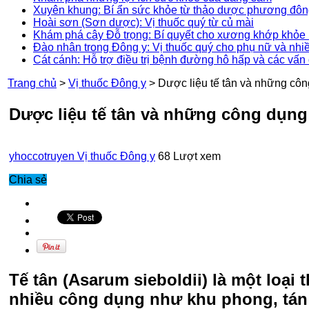
Xuyên khung: Bí ẩn sức khỏe từ thảo dược phương đô
Hoài sơn (Sơn dược): Vị thuốc quý từ củ mài
Khám phá cây Đỗ trọng: Bí quyết cho xương khớp khỏe 
Đào nhân trong Đông y: Vị thuốc quý cho phụ nữ và nhi
Cát cánh: Hỗ trợ điều trị bệnh đường hô hấp và các vấn
Trang chủ
>
Vị thuốc Đông y
>
Dược liệu tế tân và những cô
Dược liệu tế tân và những công dụng
yhoccotruyen
Vị thuốc Đông y
68 Lượt xem
Chia sẻ
Tế tân (Asarum sieboldii) là một loại
nhiều công dụng như khu phong, tán 