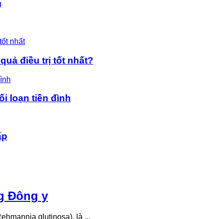
g
uả điều trị tốt nhất?
ối loạn tiền đình
ấp
ng Đông y
ehmannia glutinosa), là ...