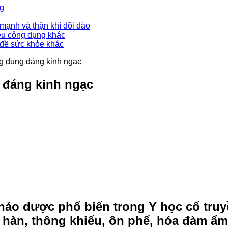
ng
mạnh và thận khí dồi dào
ều công dụng khác
 đề sức khỏe khác
ng dụng đáng kinh ngạc
 đáng kinh ngạc
 thảo dược phổ biến trong Y học cổ truy
hàn, thông khiếu, ôn phế, hóa đàm ẩm v