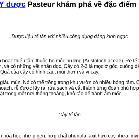
 Y dược
Pasteur khám phá về đặc điểm v
Dược liệu tế tân với nhiều công dụng đáng kinh ngạc
thảo hoặc thiểu tân, thuộc họ mộc hương (Aristolochiaceae). Rễ
à có những vết nhăn dọc. Cây có 2-3 lá mọc ở gốc, cuống dài, 
 Quả của cây có hình cầu, mùi thơm và vị cay.
 giàu mùn. Nó có thể trồng trong khu vườn có nhiều bóng râm. 
u hoạch, rễ được lấy ra, rửa sạch và cắt thành từng đoạn phù h
đặt trong một nơi thông thoáng, khô ráo để tránh ẩm mốc.
Cây tế tân
 hóa học như pinen, hợp chất phenola, axit hữu cơ, nhựa, myri