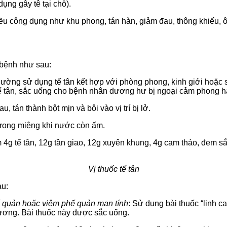
ụng gây tê tại chỗ).
hiều công dụng như khu phong, tán hàn, giảm đau, thông khiếu,
 bệnh như sau:
ường sử dụng tế tân kết hợp với phòng phong, kinh giới hoặc s
tế tân, sắc uống cho bệnh nhân dương hư bị ngoại cảm phong h
, tán thành bột mịn và bôi vào vị trí bị lở.
trong miệng khi nước còn ấm.
 4g tế tân, 12g tần giao, 12g xuyên khung, 4g cam thảo, đem 
Vị thuốc tế tân
au:
ế quản hoặc viêm phế quản mạn tính
: Sử dụng bài thuốc “linh 
khương. Bài thuốc này được sắc uống.