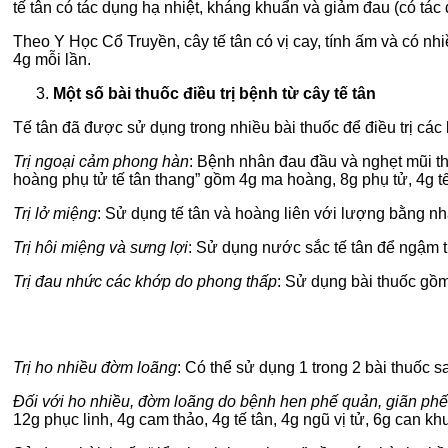
tế tân có tác dụng hạ nhiệt, kháng khuẩn và giảm đau (có tác d
Theo Y Học Cổ Truyền, cây tế tân có vị cay, tính ấm và có n
4g mỗi lần.
Một số bài thuốc điều trị bệnh từ cây tế tân
Tế tân đã được sử dụng trong nhiều bài thuốc để điều trị các
Trị ngoại cảm phong hàn
: Bệnh nhân đau đầu và nghẹt mũi th
hoàng phụ tử tế tân thang” gồm 4g ma hoàng, 8g phụ tử, 4g 
Trị lở miệng
: Sử dụng tế tân và hoàng liên với lượng bằng nhau
Trị hôi miệng và sưng lợi
: Sử dụng nước sắc tế tân để ngậm 
Trị đau nhức các khớp do phong thấp
: Sử dụng bài thuốc gồm
Trị ho nhiều đờm loãng
: Có thể sử dụng 1 trong 2 bài thuốc s
Đối với ho nhiều, đờm loãng do bệnh hen phế quản, giãn ph
12g phục linh, 4g cam thảo, 4g tế tân, 4g ngũ vị tử, 6g can 