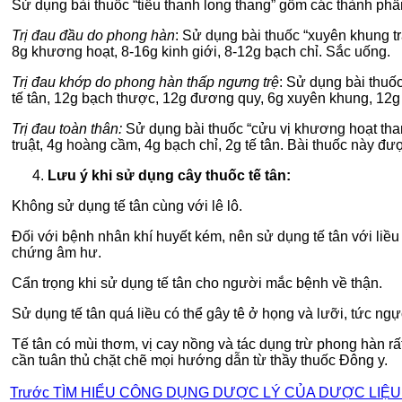
Sử dụng bài thuốc “tiểu thanh long thang” gồm các thành phần
Trị đau đầu do phong hàn
: Sử dụng bài thuốc “xuyên khung t
8g khương hoạt, 8-16g kinh giới, 8-12g bạch chỉ. Sắc uống.
Trị đau khớp do phong hàn thấp ngưng trệ
: Sử dụng bài thuố
tế tân, 12g bạch thược, 12g đương quy, 6g xuyên khung, 12g 
Trị đau toàn thân:
Sử dụng bài thuốc “cửu vị khương hoạt tha
truật, 4g hoàng cầm, 4g bạch chỉ, 2g tế tân. Bài thuốc này đư
Lưu ý khi sử dụng cây thuốc tế tân:
Không sử dụng tế tân cùng với lê lô.
Đối với bệnh nhân khí huyết kém, nên sử dụng tế tân với liều
chứng âm hư.
Cẩn trọng khi sử dụng tế tân cho người mắc bệnh về thận.
Sử dụng tế tân quá liều có thể gây tê ở họng và lưỡi, tức ngự
Tế tân có mùi thơm, vị cay nồng và tác dụng trừ phong hàn r
cần tuân thủ chặt chẽ mọi hướng dẫn từ thầy thuốc Đông y.
Trước
TÌM HIỂU CÔNG DỤNG DƯỢC LÝ CỦA DƯỢC LIỆU